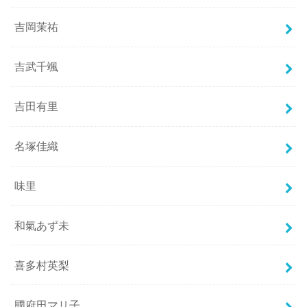
吉岡茉祐
吉武千颯
吉田有里
名塚佳織
味里
和氣あず未
喜多村英梨
國府田マリ子