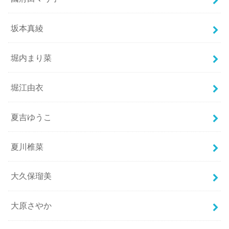
坂本真綾
堀内まり菜
堀江由衣
夏吉ゆうこ
夏川椎菜
大久保瑠美
大原さやか