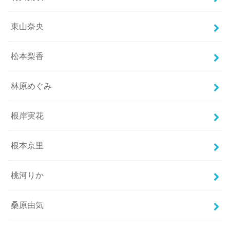
東山奈央
松本梨香
林原めぐみ
根岸実花
根本京里
桃河りか
桑原由気