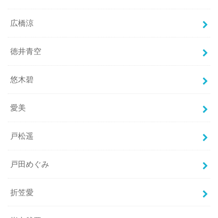
広橋涼
徳井青空
悠木碧
愛美
戸松遥
戸田めぐみ
折笠愛