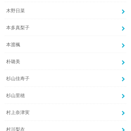
木野日菜
本多真梨子
本渡楓
朴璐美
杉山佳寿子
杉山里穂
村上奈津実
村川梨衣