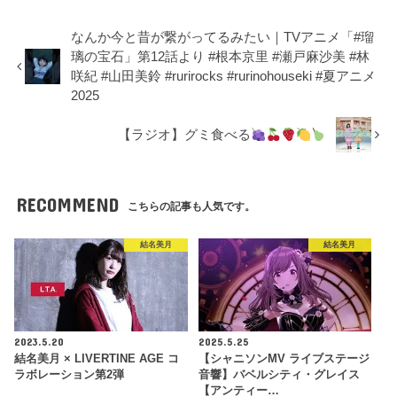
なんか今と昔が繋がってるみたい｜TVアニメ「#瑠
璃の宝石」第12話より #根本京里 #瀬戸麻沙美 #林
咲紀 #山田美鈴 #rurirocks #rurinohouseki #夏アニメ
2025
【ラジオ】グミ食べる
RECOMMEND
こちらの記事も人気です。
結名美月
結名美月
2023.5.20
2025.5.25
結名美月 × LIVERTINE AGE コ
【シャニソンMV ライブステージ
ラボレーション第2弾
音響】バベルシティ・グレイス
【アンティー…