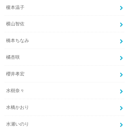
榎本温子
横山智佐
橋本ちなみ
橘杏咲
櫻井孝宏
水樹奈々
水橋かおり
水瀬いのり