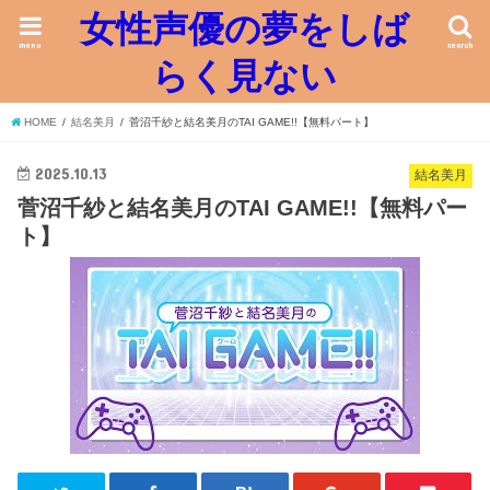
女性声優の夢をしば
menu
search
らく見ない
HOME
結名美月
菅沼千紗と結名美月のTAI GAME!!【無料パート】
2025.10.13
結名美月
菅沼千紗と結名美月のTAI GAME!!【無料パー
ト】