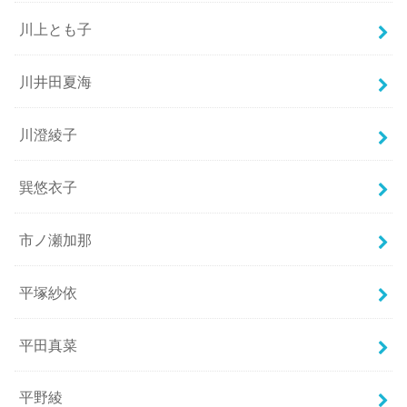
川上とも子
川井田夏海
川澄綾子
巽悠衣子
市ノ瀬加那
平塚紗依
平田真菜
平野綾