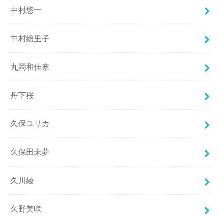
中村悠一
中村繪里子
丸岡和佳奈
丹下桜
久保ユリカ
久保田未夢
久川綾
久野美咲