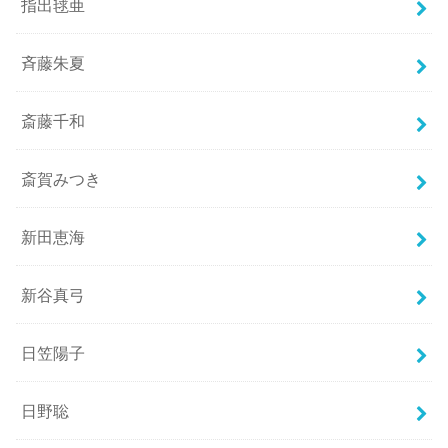
指出毬亜
斉藤朱夏
斎藤千和
斎賀みつき
新田恵海
新谷真弓
日笠陽子
日野聡