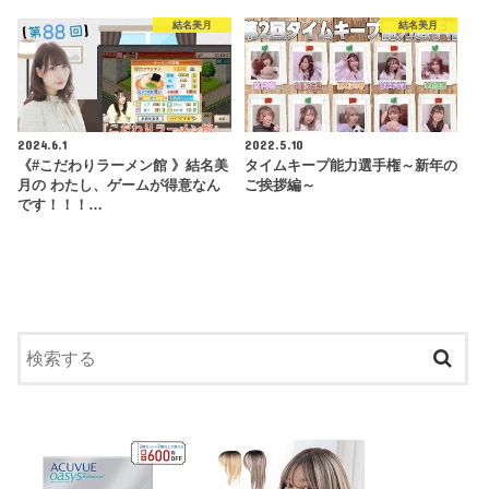
結名美月
結名美月
2024.6.1
2022.5.10
《#こだわりラーメン館 》結名美
タイムキープ能力選手権～新年の
月の わたし、ゲームが得意なん
ご挨拶編～
です！！！…