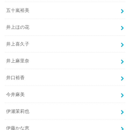
五十嵐裕美
井上ほの花
井上喜久子
井上麻里奈
井口裕香
今井麻美
伊瀬茉莉也
伊藤かな恵