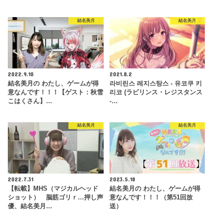
結名美月
結名美月
2022.9.10
2021.8.2
結名美月の わたし、ゲームが得
라비린스 레지스탕스 - 유코쿠 키
意なんです！！！【ゲスト：秋雪
리코 (ラビリンス・レジスタンス
こはくさん】…
-…
結名美月
結名美月
2022.7.31
2023.5.18
【転載】MHS（マジカルヘッド
結名美月の わたし、ゲームが得
ショット） 脳筋ゴリｒ…押し声
意なんです！！！（第51回放
優、結名美月…
送）