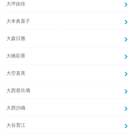
大坪由佳
大本眞基子
大森日雅
大橋彩香
大空直美
大西亜玖璃
大西沙織
大谷育江