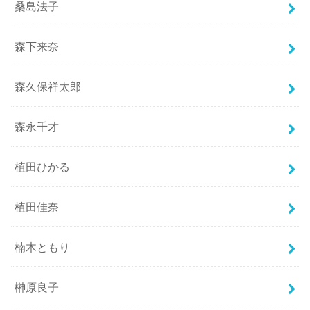
桑島法子
森下来奈
森久保祥太郎
森永千才
植田ひかる
植田佳奈
楠木ともり
榊原良子