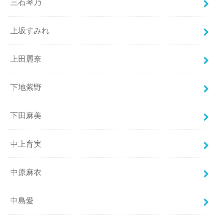
三石琴乃
上坂すみれ
上田麗奈
下地紫野
下田麻美
中上育実
中原麻衣
中島愛