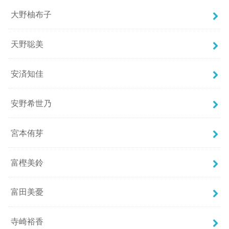
大野柚布子
天野聡美
安済知佳
安野希世乃
宮本侑芽
富樫美鈴
富田美憂
寺崎裕香