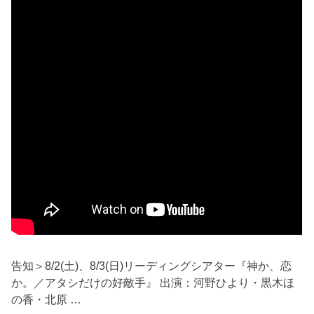
告知＞8/2(土)、8/3(日)リーディングシアター『神か、恋
か。／アタシだけの好敵手』 出演：河野ひより・黒木ほ
の香・北原 …