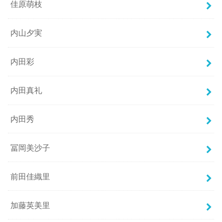
佳原萌枝
内山夕実
内田彩
内田真礼
内田秀
冨岡美沙子
前田佳織里
加藤英美里