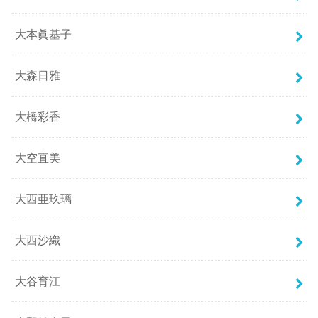
大本眞基子
大森日雅
大橋彩香
大空直美
大西亜玖璃
大西沙織
大谷育江