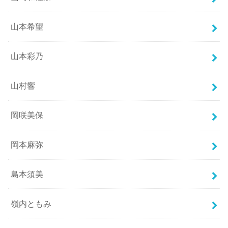
山本希望
山本彩乃
山村響
岡咲美保
岡本麻弥
島本須美
嶺内ともみ