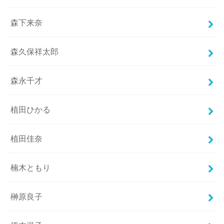
森下来奈
森久保祥太郎
森永千才
植田ひかる
植田佳奈
楠木ともり
榊原良子