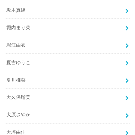
坂本真綾
堀内まり菜
堀江由衣
夏吉ゆうこ
夏川椎菜
大久保瑠美
大原さやか
大坪由佳