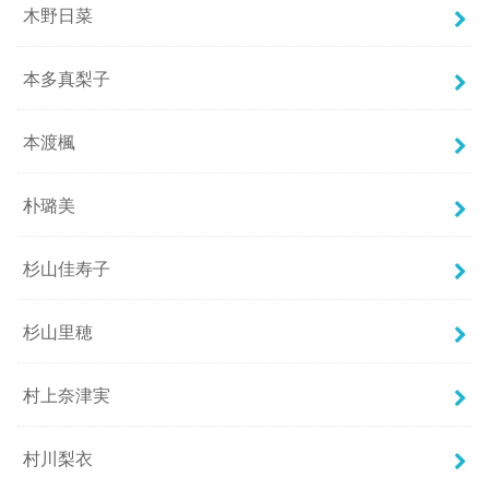
木野日菜
本多真梨子
本渡楓
朴璐美
杉山佳寿子
杉山里穂
村上奈津実
村川梨衣