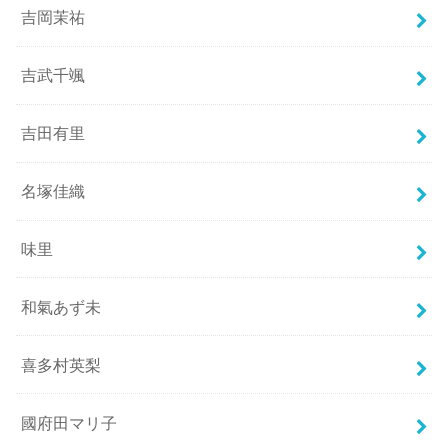
吉岡茉祐
吉武千颯
吉田有里
名塚佳織
味里
和氣あず未
喜多村英梨
國府田マリ子