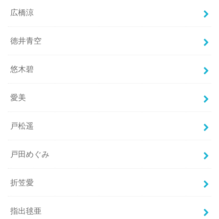
広橋涼
徳井青空
悠木碧
愛美
戸松遥
戸田めぐみ
折笠愛
指出毬亜