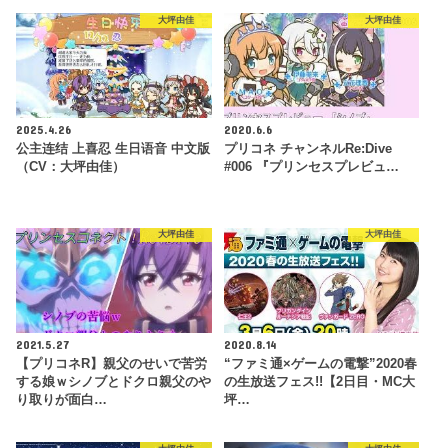
大坪由佳
大坪由佳
2025.4.26
2020.6.6
公主连结 上喜忍 生日语音 中文版
プリコネ チャンネルRe:Dive
（CV：大坪由佳）
#006 『プリンセスプレビュ…
大坪由佳
大坪由佳
2021.5.27
2020.8.14
【プリコネR】親父のせいで苦労
“ファミ通×ゲームの電撃”2020春
する娘ｗシノブとドクロ親父のや
の生放送フェス!!【2日目・MC大
り取りが面白…
坪…