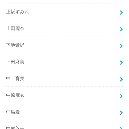
上坂すみれ
上田麗奈
下地紫野
下田麻美
中上育実
中原麻衣
中島愛
中村悠一