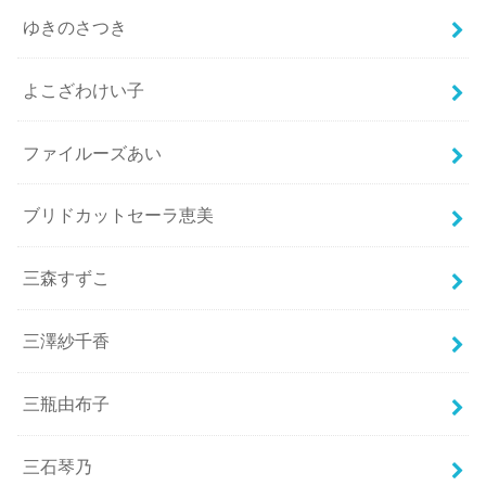
ゆきのさつき
よこざわけい子
ファイルーズあい
ブリドカットセーラ恵美
三森すずこ
三澤紗千香
三瓶由布子
三石琴乃