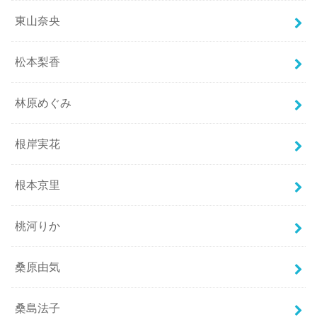
東山奈央
松本梨香
林原めぐみ
根岸実花
根本京里
桃河りか
桑原由気
桑島法子