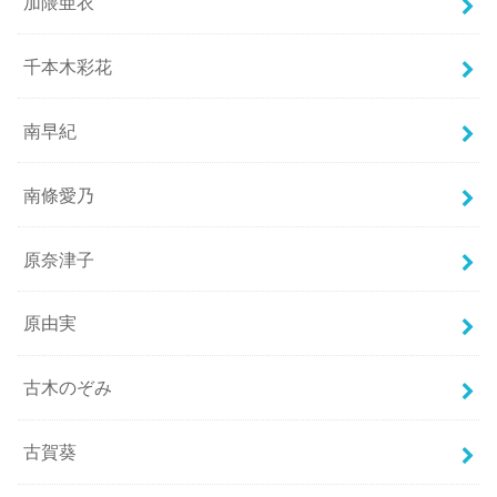
加隈亜衣
千本木彩花
南早紀
南條愛乃
原奈津子
原由実
古木のぞみ
古賀葵