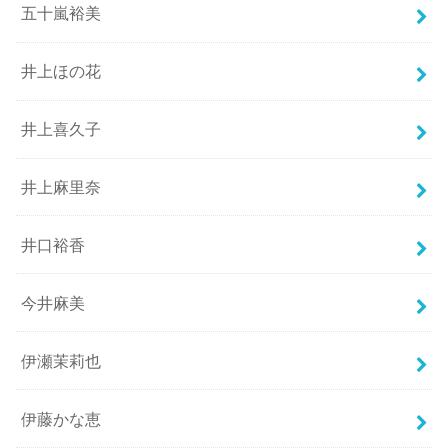
五十嵐裕美
井上ほの花
井上喜久子
井上麻里奈
井口裕香
今井麻美
伊瀬茉莉也
伊藤かな恵