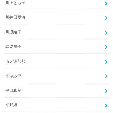
川上とも子
川井田夏海
川澄綾子
巽悠衣子
市ノ瀬加那
平塚紗依
平田真菜
平野綾