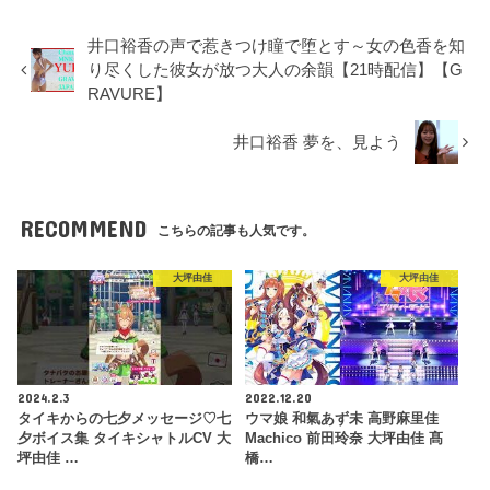
井口裕香の声で惹きつけ瞳で堕とす～女の色香を知
り尽くした彼女が放つ大人の余韻【21時配信】【G
RAVURE】
井口裕香 夢を、見よう
RECOMMEND
こちらの記事も人気です。
大坪由佳
大坪由佳
2024.2.3
2022.12.20
タイキからの七夕メッセージ♡七
ウマ娘 和氣あず未 高野麻里佳
夕ボイス集 タイキシャトルCV 大
Machico 前田玲奈 大坪由佳 髙
坪由佳 …
橋…