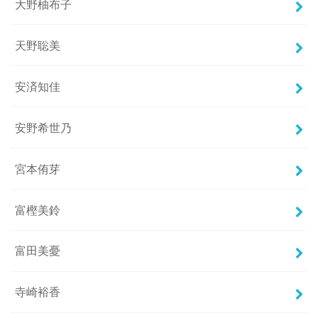
大野柚布子
天野聡美
安済知佳
安野希世乃
宮本侑芽
富樫美鈴
富田美憂
寺崎裕香