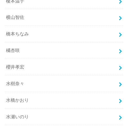
榎本温子
横山智佐
橋本ちなみ
橘杏咲
櫻井孝宏
水樹奈々
水橋かおり
水瀬いのり