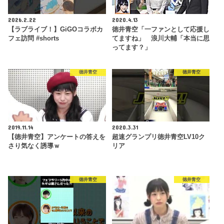
2026.2.22
2020.4.13
【ラブライブ！】GiGOコラボカ
徳井青空「一ファンとして応援し
フェ訪問 #shorts
てますね」 浪川大輔「本当に思
ってます？」
徳井青空
徳井青空
2019.11.14
2020.3.31
【徳井青空】アンケートの答えを
超速グランプリ徳井青空LV10ク
さり気なく誘導ｗ
リア
徳井青空
徳井青空