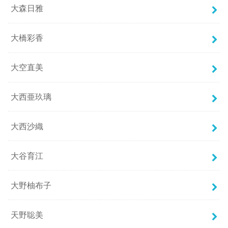
大森日雅
大橋彩香
大空直美
大西亜玖璃
大西沙織
大谷育江
大野柚布子
天野聡美