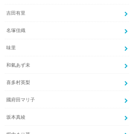
吉田有里
名塚佳織
味里
和氣あず未
喜多村英梨
國府田マリ子
坂本真綾