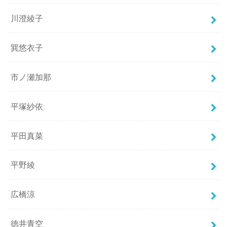
川澄綾子
巽悠衣子
市ノ瀬加那
平塚紗依
平田真菜
平野綾
広橋涼
徳井青空