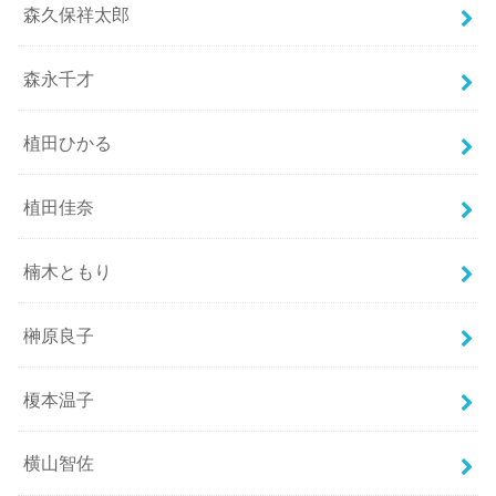
森久保祥太郎
森永千才
植田ひかる
植田佳奈
楠木ともり
榊原良子
榎本温子
横山智佐