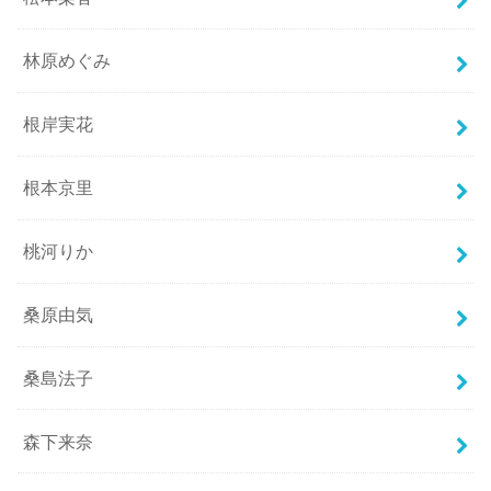
林原めぐみ
根岸実花
根本京里
桃河りか
桑原由気
桑島法子
森下来奈