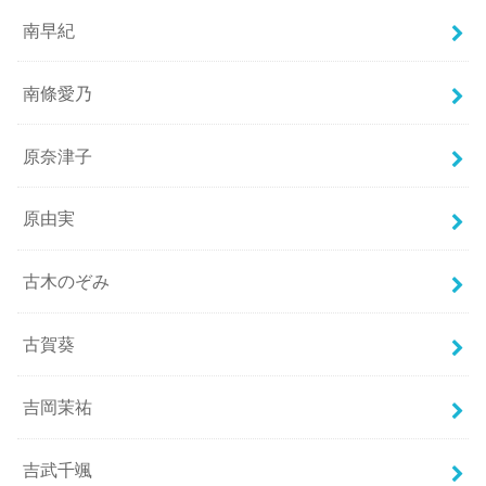
南早紀
南條愛乃
原奈津子
原由実
古木のぞみ
古賀葵
吉岡茉祐
吉武千颯