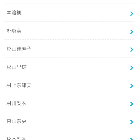
本渡楓
朴璐美
杉山佳寿子
杉山里穂
村上奈津実
村川梨衣
東山奈央
松本梨香