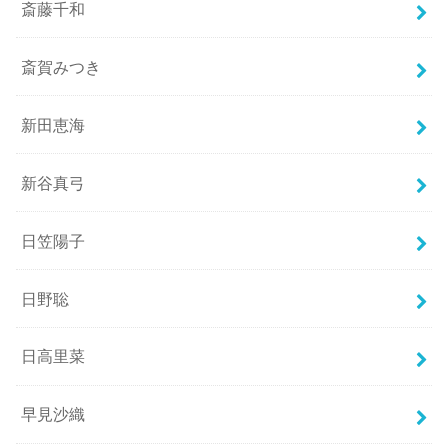
斎藤千和
斎賀みつき
新田恵海
新谷真弓
日笠陽子
日野聡
日高里菜
早見沙織