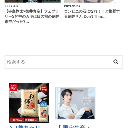
2024.3.6
2019.12.24
【寺島惇太×徳井青空】フェブラ
コンビニの石になれ！！と推奨す
リーS的中のカギは目の前の徳井
る徳井さん Don't Thin…
青空だった?…