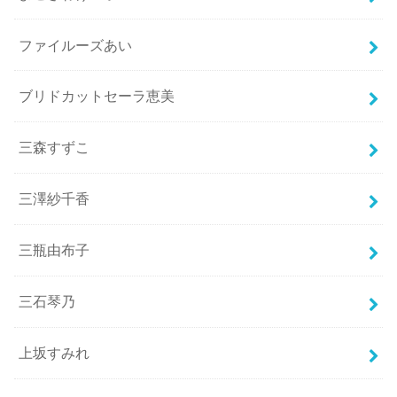
ファイルーズあい
ブリドカットセーラ恵美
三森すずこ
三澤紗千香
三瓶由布子
三石琴乃
上坂すみれ