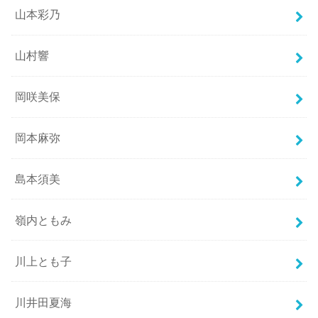
山本彩乃
山村響
岡咲美保
岡本麻弥
島本須美
嶺内ともみ
川上とも子
川井田夏海