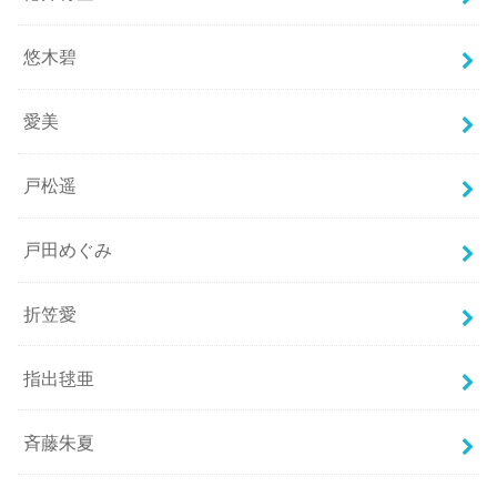
悠木碧
愛美
戸松遥
戸田めぐみ
折笠愛
指出毬亜
斉藤朱夏