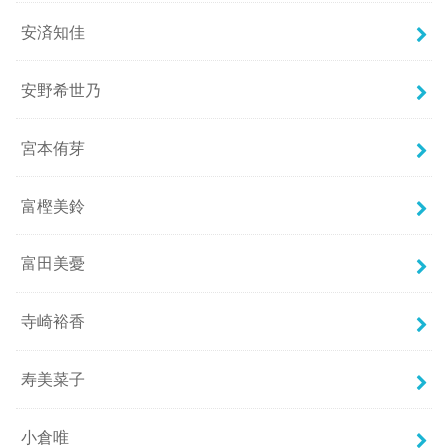
安済知佳
安野希世乃
宮本侑芽
富樫美鈴
富田美憂
寺崎裕香
寿美菜子
小倉唯