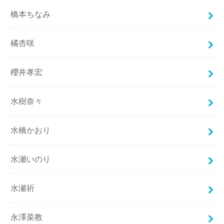
橋本ちなみ
橘杏咲
櫻井孝宏
水樹奈々
水橋かおり
水瀬いのり
水瀬祈
永澤菜教