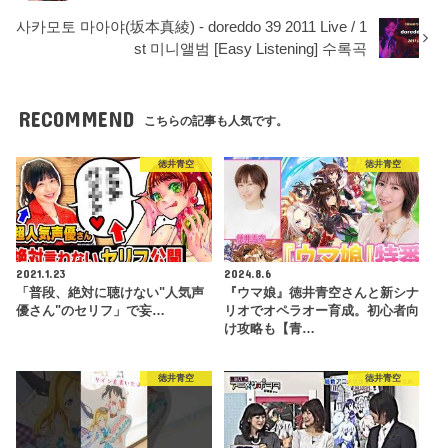
사카모토 마아야(坂本真綾) - doreddo 39 2011 Live / 1
st 미니앨범 [Easy Listening] 수록곡
RECOMMEND
こちらの記事も人気です。
徳井青空
徳井青空
2021.1.23
2024.8.6
「普段、絶対に聴けない"人気声
『ウマ娘』徳井青空さんと新シナ
優さん"のセリフ」で妄…
リオでオペラオー育成。初心者向
け攻略も【青…
徳井青空
徳井青空