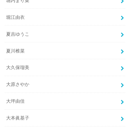
堀内まり菜
堀江由衣
夏吉ゆうこ
夏川椎菜
大久保瑠美
大原さやか
大坪由佳
大本眞基子