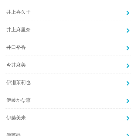
井上喜久子
井上麻里奈
井口裕香
今井麻美
伊瀬茉莉也
伊藤かな恵
伊藤美来
伊藤静