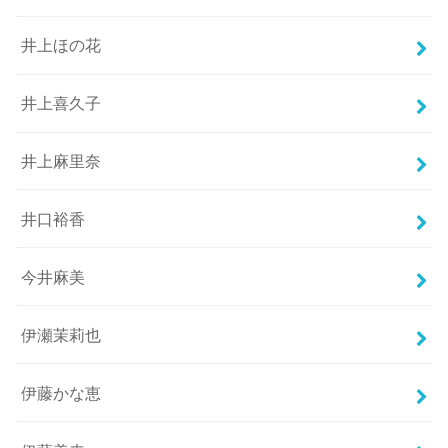
井上ほの花
井上喜久子
井上麻里奈
井口裕香
今井麻美
伊瀬茉莉也
伊藤かな恵