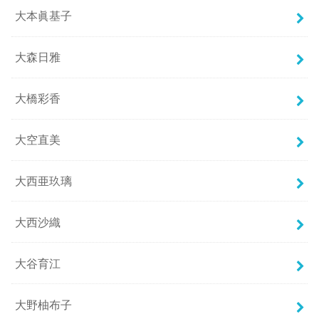
大本眞基子
大森日雅
大橋彩香
大空直美
大西亜玖璃
大西沙織
大谷育江
大野柚布子