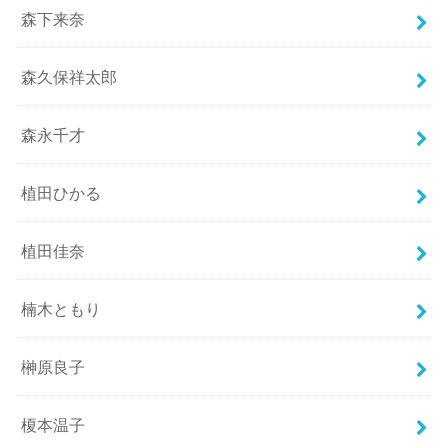
森下来奈
森久保祥太郎
森永千才
植田ひかる
植田佳奈
楠木ともり
榊原良子
榎本温子