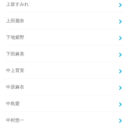
上坂すみれ
上田麗奈
下地紫野
下田麻美
中上育実
中原麻衣
中島愛
中村悠一