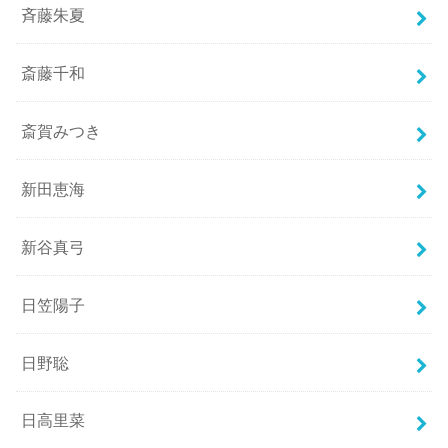
斉藤朱夏
斎藤千和
斎賀みつき
新田恵海
新谷真弓
日笠陽子
日野聡
日高里菜