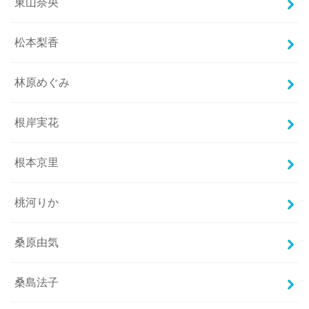
東山奈央
松本梨香
林原めぐみ
根岸実花
根本京里
桃河りか
桑原由気
桑島法子