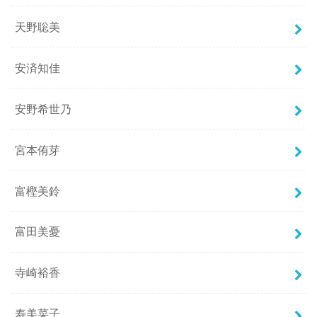
天野聡美
安済知佳
安野希世乃
宮本侑芽
富樫美鈴
富田美憂
寺崎裕香
寿美菜子