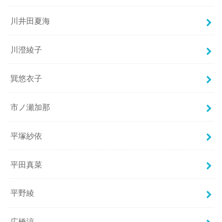
川井田夏海
川澄綾子
巽悠衣子
市ノ瀬加那
平塚紗依
平田真菜
平野綾
広橋涼