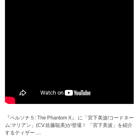
『ペルソナ５: The Phantom X』 に「宮下美波/コードネー
ム:マリアン」(CV.佐藤聡美)が登場！ 「宮下美波」を紹介
するティザー …