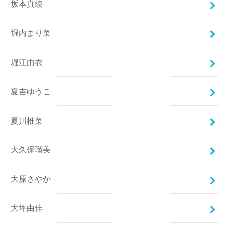
坂本真綾
堀内まり菜
堀江由衣
夏吉ゆうこ
夏川椎菜
大久保瑠美
大原さやか
大坪由佳