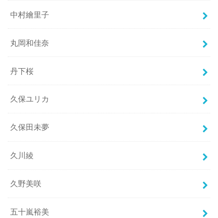
中村繪里子
丸岡和佳奈
丹下桜
久保ユリカ
久保田未夢
久川綾
久野美咲
五十嵐裕美