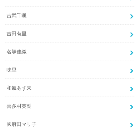
吉武千颯
吉田有里
名塚佳織
味里
和氣あず未
喜多村英梨
國府田マリ子