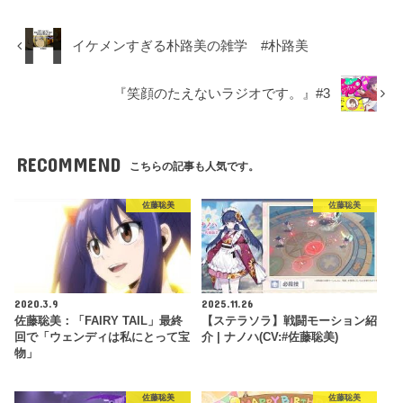
イケメンすぎる朴路美の雑学 #朴路美
『笑顔のたえないラジオです。』#3
RECOMMEND
こちらの記事も人気です。
佐藤聡美
佐藤聡美
2020.3.9
2025.11.26
佐藤聡美：「FAIRY TAIL」最終
【ステラソラ】戦闘モーション紹
回で「ウェンディは私にとって宝
介 | ナノハ(CV:#佐藤聡美)
物」
佐藤聡美
佐藤聡美