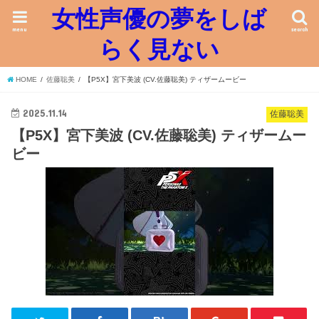
女性声優の夢をしば
menu
search
らく見ない
HOME
佐藤聡美
【P5X】宮下美波 (CV.佐藤聡美) ティザームービー
2025.11.14
佐藤聡美
【P5X】宮下美波 (CV.佐藤聡美) ティザームー
ビー