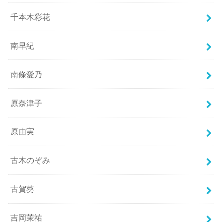
千本木彩花
南早紀
南條愛乃
原奈津子
原由実
古木のぞみ
古賀葵
吉岡茉祐