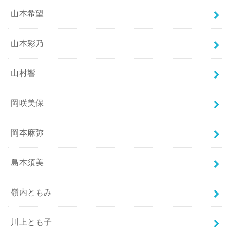
山本希望
山本彩乃
山村響
岡咲美保
岡本麻弥
島本須美
嶺内ともみ
川上とも子