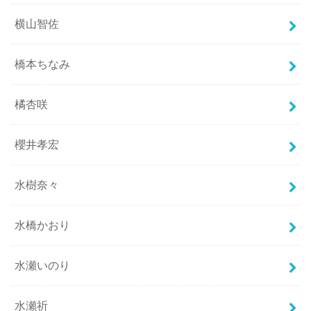
横山智佐
橋本ちなみ
橘杏咲
櫻井孝宏
水樹奈々
水橋かおり
水瀬いのり
水瀬祈