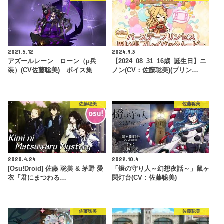
2021.5.12
2024.9.3
アズールレーン ローン（μ兵
【2024_08_31_16歳_誕生日】ニ
装）(CV佐藤聡美) ボイス集
ノン(CV：佐藤聡美)(プリン…
佐藤聡美
佐藤聡美
2020.4.24
2022.10.4
[Osu!Droid] 佐藤 聡美 & 茅野 愛
「燈の守り人～幻想夜話～」鼠ヶ
衣「君にまつわる…
関灯台(CV：佐藤聡美)
佐藤聡美
佐藤聡美