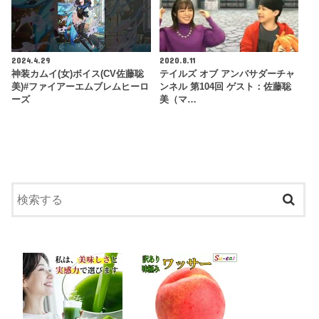
2024.4.29
2020.8.11
神装カムイ(女)ボイス(CV佐藤聡
テイルズ オブ アンバサダーチャ
美)#ファイアーエムブレムヒーロ
ンネル 第104回 ゲスト：佐藤聡
ーズ
美（マ…