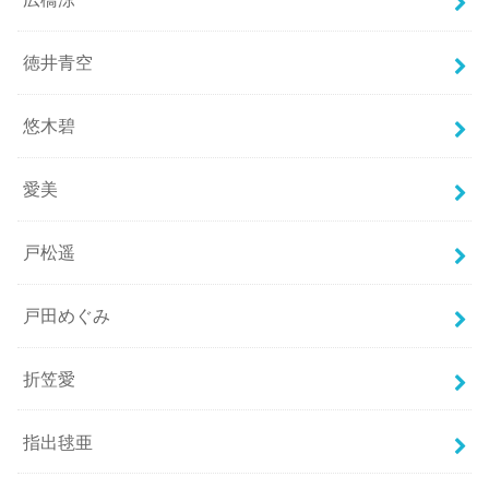
徳井青空
悠木碧
愛美
戸松遥
戸田めぐみ
折笠愛
指出毬亜