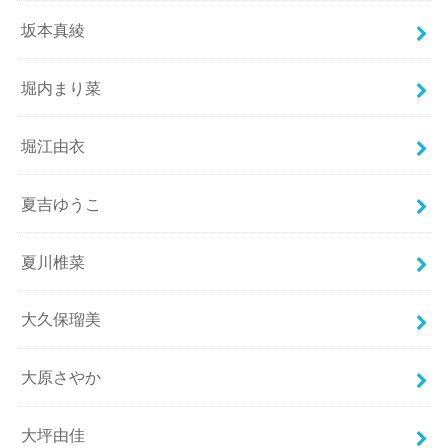
坂本真綾
堀内まり菜
堀江由衣
夏吉ゆうこ
夏川椎菜
大久保瑠美
大原さやか
大坪由佳