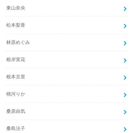
東山奈央
松本梨香
林原めぐみ
根岸実花
根本京里
桃河りか
桑原由気
桑島法子