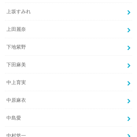
上坂すみれ
上田麗奈
下地紫野
下田麻美
中上育実
中原麻衣
中島愛
中村悠一