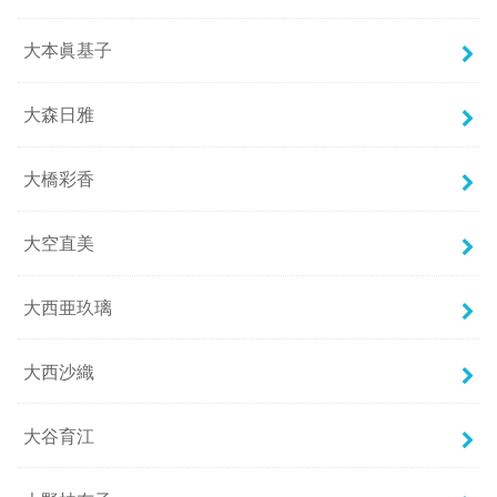
大本眞基子
大森日雅
大橋彩香
大空直美
大西亜玖璃
大西沙織
大谷育江