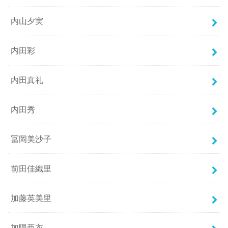
内山夕実
内田彩
内田真礼
内田秀
冨岡美沙子
前田佳織里
加藤英美里
加隈亜衣