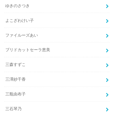
ゆきのさつき
よこざわけい子
ファイルーズあい
ブリドカットセーラ恵美
三森すずこ
三澤紗千香
三瓶由布子
三石琴乃