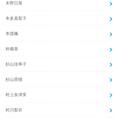
木野日菜
本多真梨子
本渡楓
朴璐美
杉山佳寿子
杉山里穂
村上奈津実
村川梨衣