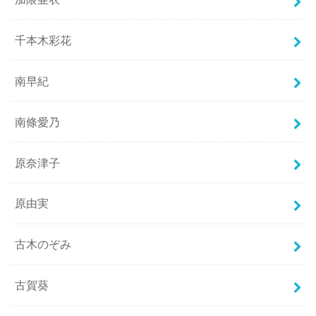
千本木彩花
南早紀
南條愛乃
原奈津子
原由実
古木のぞみ
古賀葵