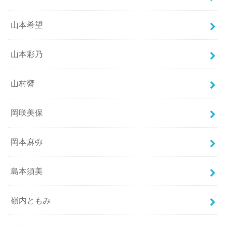
山本希望
山本彩乃
山村響
岡咲美保
岡本麻弥
島本須美
嶺内ともみ