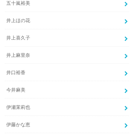
五十嵐裕美
井上ほの花
井上喜久子
井上麻里奈
井口裕香
今井麻美
伊瀬茉莉也
伊藤かな恵