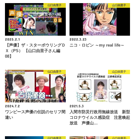
山口由里子
山口由里子
2025.2.1
2022.3.23
【声優】ザ・スターボウリングＤ
ニコ・ロビン ～my real life～
Ｘ（PS） 【山口由里子さん編
08】
山口由里子
山口由里子
2024.7.2
2021.5.3
ワンピース声優の伝説のセリフ間
入間市防災行政用無線放送 新型
違い
コロナウイルス感染症 注意喚起
放送 声優山…
山口由里子
山口由里子