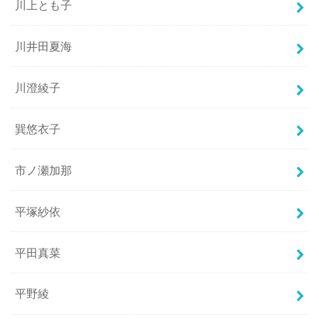
川上とも子
川井田夏海
川澄綾子
巽悠衣子
市ノ瀬加那
平塚紗依
平田真菜
平野綾