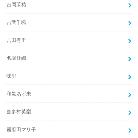
吉岡茉祐
吉武千颯
吉田有里
名塚佳織
味里
和氣あず未
喜多村英梨
國府田マリ子