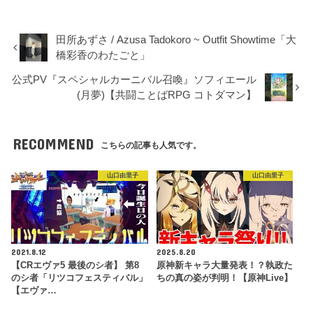
田所あずさ / Azusa Tadokoro ~ Outfit Showtime「大
橋彩香のわたごと」
公式PV『スペシャルカーニバル召喚』ソフィエール
(月夢)【共闘ことばRPG コトダマン】
RECOMMEND
こちらの記事も人気です。
山口由里子
山口由里子
2021.8.12
2025.8.20
【CRエヴァ5 最後のシ者】 第8
原神新キャラ大量発表！？執政た
のシ者「リツコフェスティバル」
ちの真の姿が判明！【原神Live】
【エヴァ…