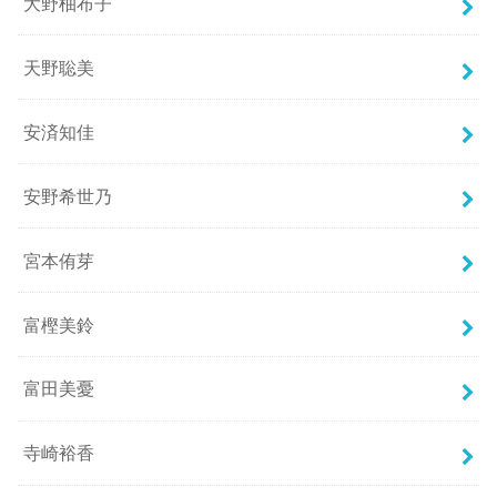
大野柚布子
天野聡美
安済知佳
安野希世乃
宮本侑芽
富樫美鈴
富田美憂
寺崎裕香