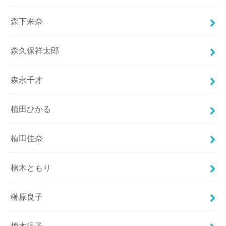
森下来奈
森久保祥太郎
森永千才
植田ひかる
植田佳奈
楠木ともり
榊原良子
榎本温子