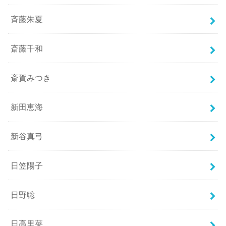
斉藤朱夏
斎藤千和
斎賀みつき
新田恵海
新谷真弓
日笠陽子
日野聡
日高里菜