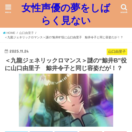
女性声優の夢をしば
menu
search
らく見ない
HOME
山口由里子
＜九龍ジェネリックロマンス＞謎の“鯨井B”役に山口由里子 鯨井令子と同じ容姿だが！？
2025.11.24
山口由里子
＜九龍ジェネリックロマンス＞謎の“鯨井B”役
に山口由里子 鯨井令子と同じ容姿だが！？