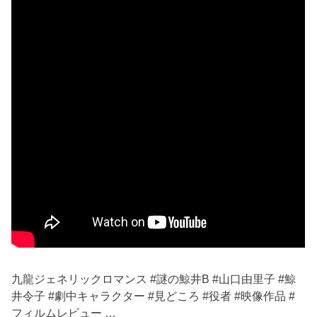
九龍ジェネリックロマンス #謎の鯨井B #山口由里子 #鯨
井令子 #劇中キャラクター #見どころ #役者 #映像作品 #
フィルムレビュー …