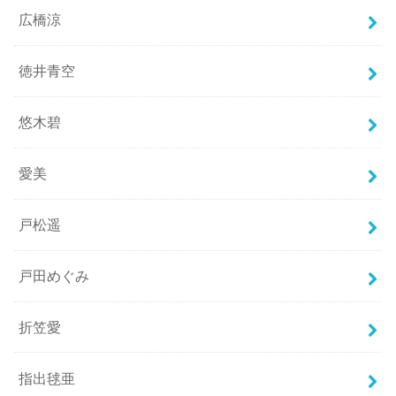
広橋涼
徳井青空
悠木碧
愛美
戸松遥
戸田めぐみ
折笠愛
指出毬亜