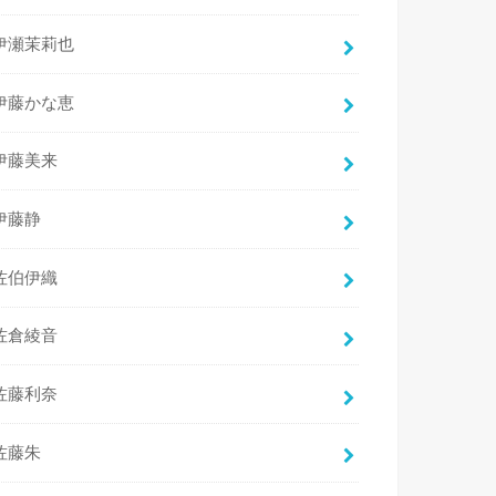
伊瀬茉莉也
伊藤かな恵
伊藤美来
伊藤静
佐伯伊織
佐倉綾音
佐藤利奈
佐藤朱