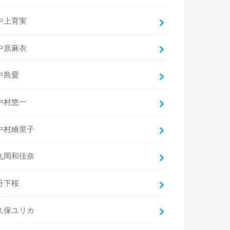
中上育実
中原麻衣
中島愛
中村悠一
中村繪里子
丸岡和佳奈
丹下桜
久保ユリカ