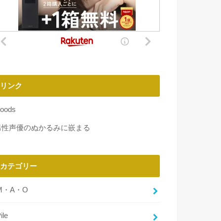
リンク
oods
男性声優のぬかるみに嵌まる
カテゴリー
M・A・O
ile