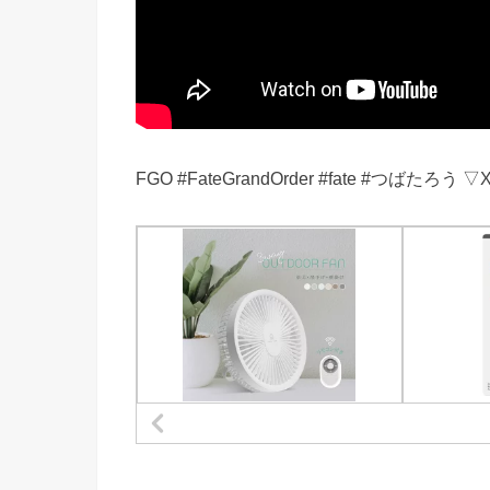
FGO #FateGrandOrder #fate #つばたろう ▽X(Tw