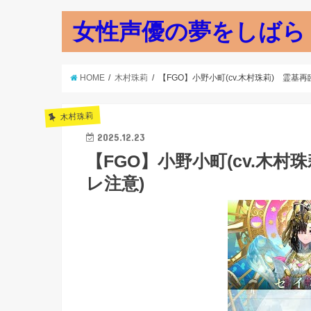
女性声優の夢をしばら
HOME
木村珠莉
【FGO】小野小町(cv.木村珠莉) 霊基
木村珠莉
2025.12.23
【FGO】小野小町(cv.木村
レ注意)