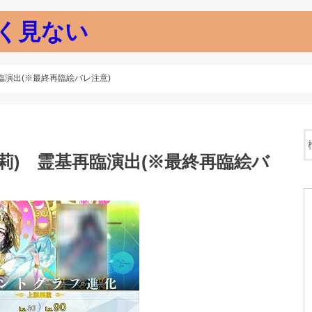
く見ない
再臨演出(※最終再臨絵バレ注意)
珠莉) 霊基再臨演出(※最終再臨絵バ