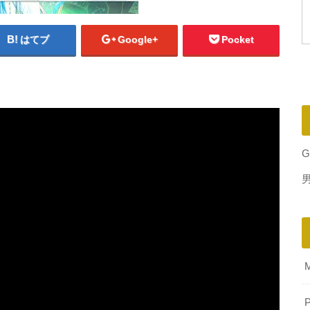
はてブ
Google+
Pocket
G
P