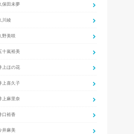
久保田未夢
久川綾
久野美咲
五十嵐裕美
井上ほの花
井上喜久子
井上麻里奈
井口裕香
今井麻美