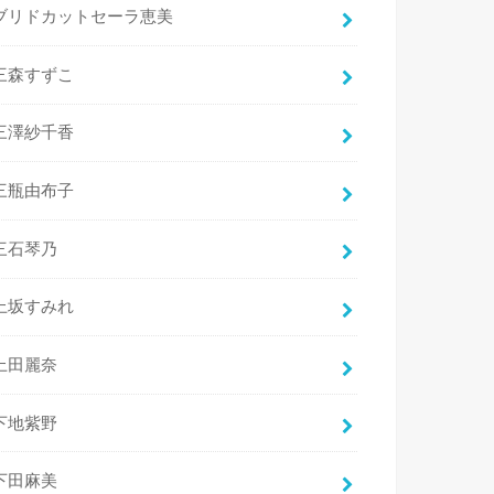
ブリドカットセーラ恵美
三森すずこ
三澤紗千香
三瓶由布子
三石琴乃
上坂すみれ
上田麗奈
下地紫野
下田麻美