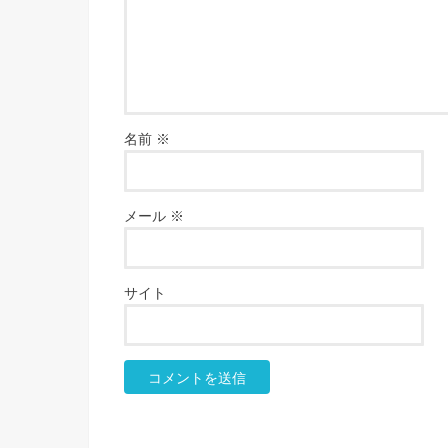
名前
※
メール
※
サイト