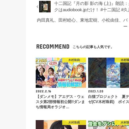
十二国記『月の影 影の海 (上)』朗
クはaudiobook.jpだけ！ #十二国記
内田真礼、田村睦心、東地宏樹、小松由佳、バ
ー
RECOMMEND
こちらの記事も人気です。
木村珠莉
木村
2022.2.16
2023.1.20
【ダンメモ】アエデス・ウェ
白猫プロジェクト 夏
スタ第2部情報初公開!!ダンま
ゼ(CV木村珠莉) ボイ
ち情報局オラジオ…
木村珠莉
木村