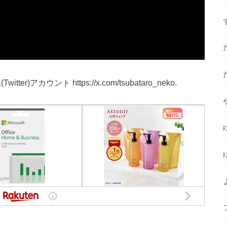
itter)アカウント https://x.com/tsubataro_neko.