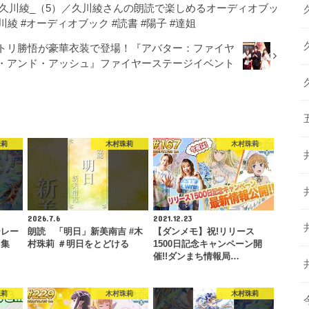
読：久川綾_（5）／久川綾さんの朗読で楽しめるオーディオブッ
 #久川綾 #オーディオブック #読書 #陽子 #達姐
トリ勝悟が豪華衣装で登場！『アバター：ファイヤ
・アンド・アッシュ』ファイヤーステージイベント
珠莉
木村珠莉
木村珠莉
2026.7.6
2021.12.23
テレー
朗読 「明日」新美南吉 #木
【ダンメモ】祝!リリース
ス集
村珠莉 ＃明日をとどける
1500日記念キャンペーン開
催!!ダンまち情報局…
珠莉
木村珠莉
木村珠莉