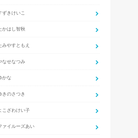
すずきけいこ
たかはし智秋
たみやすともえ
やなせなつみ
ゆかな
ゆきのさつき
よこざわけい子
ファイルーズあい