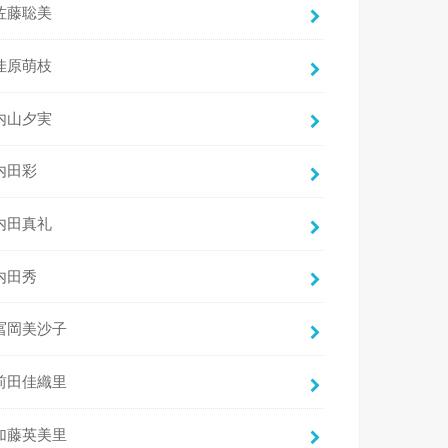
佐藤聡美
佳原萌枝
内山夕実
内田彩
内田真礼
内田秀
冨岡美沙子
前田佳織里
加藤英美里