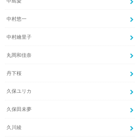
中島愛
中村悠一
中村繪里子
丸岡和佳奈
丹下桜
久保ユリカ
久保田未夢
久川綾