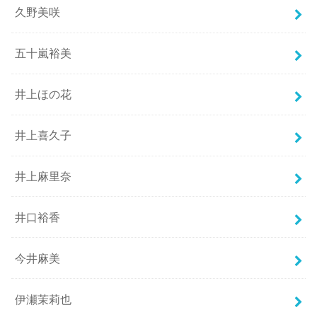
久野美咲
五十嵐裕美
井上ほの花
井上喜久子
井上麻里奈
井口裕香
今井麻美
伊瀬茉莉也