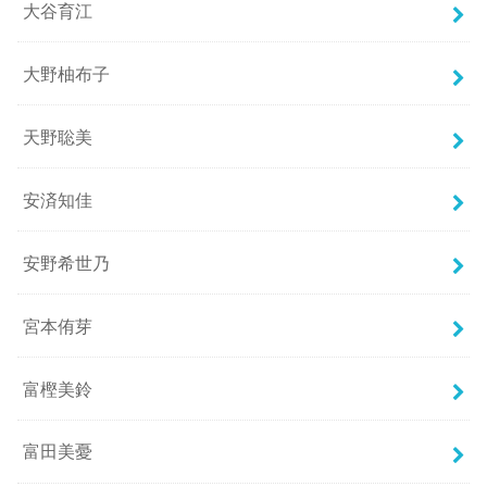
大谷育江
大野柚布子
天野聡美
安済知佳
安野希世乃
宮本侑芽
富樫美鈴
富田美憂