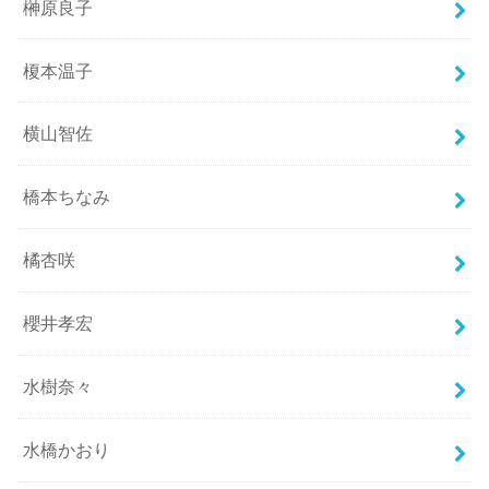
榊原良子
榎本温子
横山智佐
橋本ちなみ
橘杏咲
櫻井孝宏
水樹奈々
水橋かおり