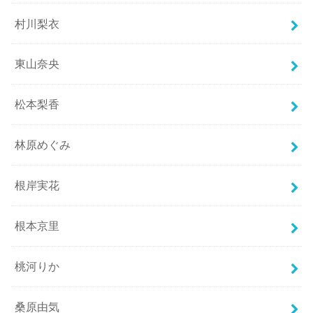
村川梨衣
東山奈央
松本梨香
林原めぐみ
根岸実花
根本京里
桃河りか
桑原由気