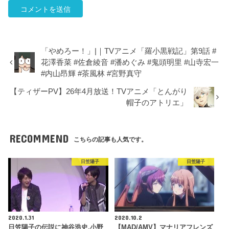
「やめろー！」|｜TVアニメ「羅小黒戦記」第9話 #
花澤香菜 #佐倉綾音 #潘めぐみ #鬼頭明里 #山寺宏一
#内山昂輝 #茶風林 #宮野真守
【ティザーPV】26年4月放送！TVアニメ「とんがり
帽子のアトリエ」
RECOMMEND
こちらの記事も人気です。
日笠陽子
日笠陽子
2020.1.31
2020.10.2
日笠陽子の伝説に神谷浩史,小野
【MAD/AMV】マナリアフレンズ