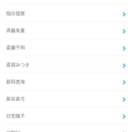
指出毬亜
斉藤朱夏
斎藤千和
斎賀みつき
新田恵海
新谷真弓
日笠陽子