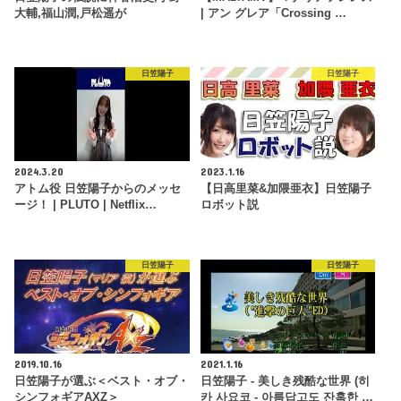
大輔,福山潤,戸松遥が
| アン グレア「Crossing …
日笠陽子
日笠陽子
2024.3.20
2023.1.16
アトム役 日笠陽子からのメッセ
【日高里菜&加隈亜衣】日笠陽子
ージ！ | PLUTO | Netflix…
ロボット説
日笠陽子
日笠陽子
2019.10.16
2021.1.16
日笠陽子が選ぶ＜ベスト・オブ・
日笠陽子 - 美しき残酷な世界 (히
シンフォギアAXZ＞
카 사요코 - 아름답고도 잔혹한 …