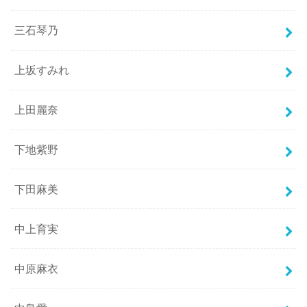
三石琴乃
上坂すみれ
上田麗奈
下地紫野
下田麻美
中上育実
中原麻衣