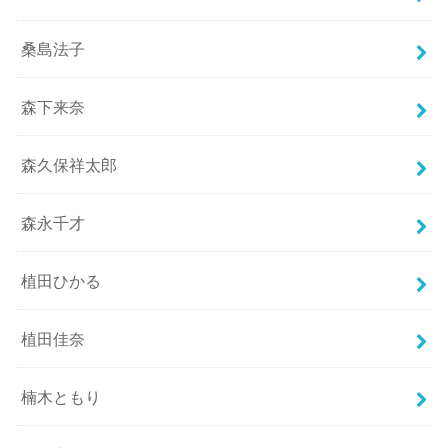
桑島法子
森下来奈
森久保祥太郎
森永千才
植田ひかる
植田佳奈
楠木ともり