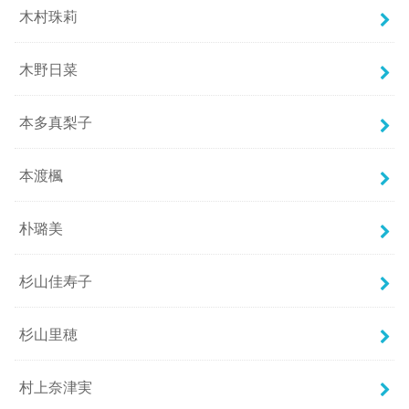
木村珠莉
木野日菜
本多真梨子
本渡楓
朴璐美
杉山佳寿子
杉山里穂
村上奈津実