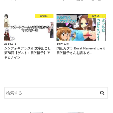
日笠陽子
日笠陽子
2020.3.2
2019.9.18
シンフォギアラジオ 文字起こし
閃乱カグラ Burst Renewal part6
第78回【ゲスト：日笠陽子】ア
日笠陽子さんを語るぞ…
ヤヒナイン