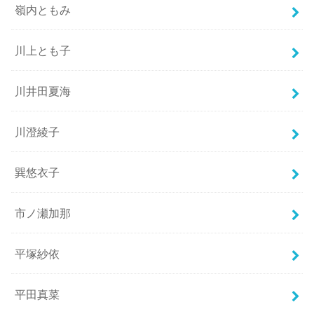
嶺内ともみ
川上とも子
川井田夏海
川澄綾子
巽悠衣子
市ノ瀬加那
平塚紗依
平田真菜