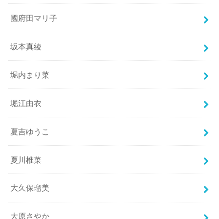
國府田マリ子
坂本真綾
堀内まり菜
堀江由衣
夏吉ゆうこ
夏川椎菜
大久保瑠美
大原さやか