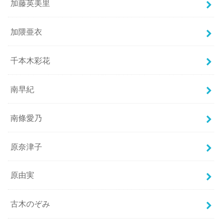
加藤英美里
加隈亜衣
千本木彩花
南早紀
南條愛乃
原奈津子
原由実
古木のぞみ