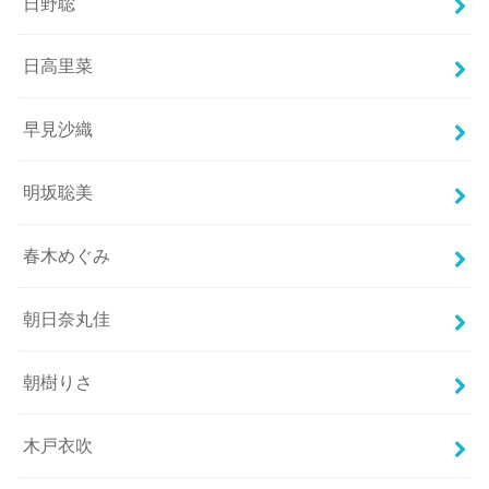
日野聡
日高里菜
早見沙織
明坂聡美
春木めぐみ
朝日奈丸佳
朝樹りさ
木戸衣吹