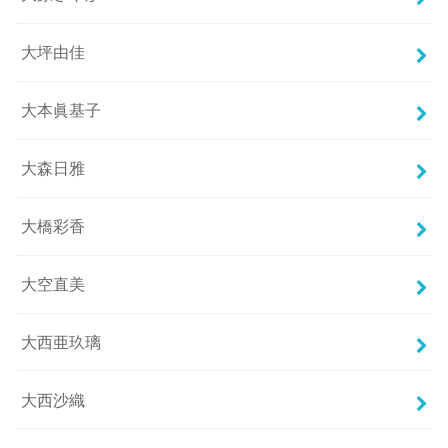
大坪由佳
大本眞基子
大森日雅
大橋彩香
大空直美
大西亜玖璃
大西沙織