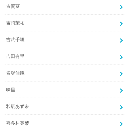
古賀葵
吉岡茉祐
吉武千颯
吉田有里
名塚佳織
味里
和氣あず未
喜多村英梨