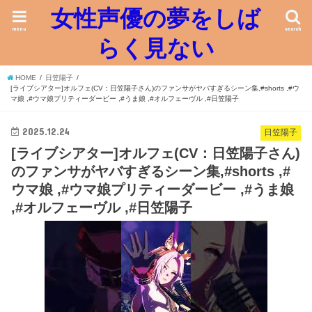
女性声優の夢をしば
menu
search
らく見ない
HOME
日笠陽子
[ライブシアター]オルフェ(CV：日笠陽子さん)のファンサがヤバすぎるシーン集,#shorts ,#ウ
マ娘 ,#ウマ娘プリティーダービー ,#うま娘 ,#オルフェーヴル ,#日笠陽子
2025.12.24
日笠陽子
[ライブシアター]オルフェ(CV：日笠陽子さん)
のファンサがヤバすぎるシーン集,#shorts ,#
ウマ娘 ,#ウマ娘プリティーダービー ,#うま娘
,#オルフェーヴル ,#日笠陽子