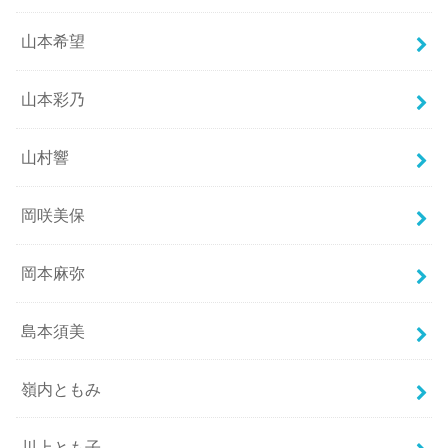
山本希望
山本彩乃
山村響
岡咲美保
岡本麻弥
島本須美
嶺内ともみ
川上とも子