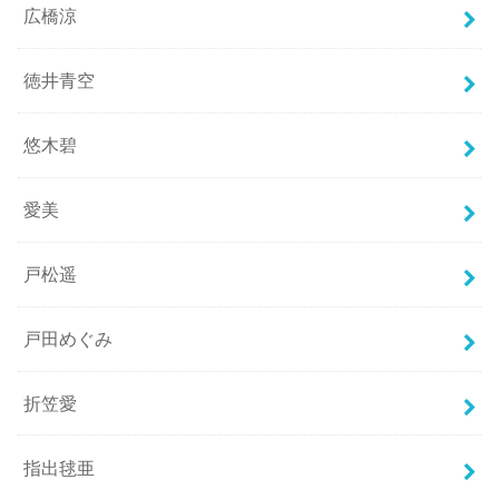
広橋涼
徳井青空
悠木碧
愛美
戸松遥
戸田めぐみ
折笠愛
指出毬亜