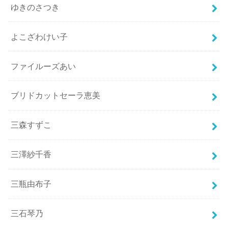
ゆきのさつき
よこざわけい子
ファイルーズあい
ブリドカットセーラ恵美
三森すずこ
三澤紗千香
三瓶由布子
三石琴乃