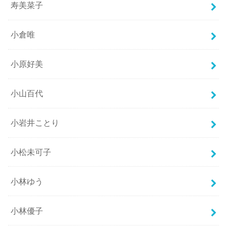
寿美菜子
小倉唯
小原好美
小山百代
小岩井ことり
小松未可子
小林ゆう
小林優子