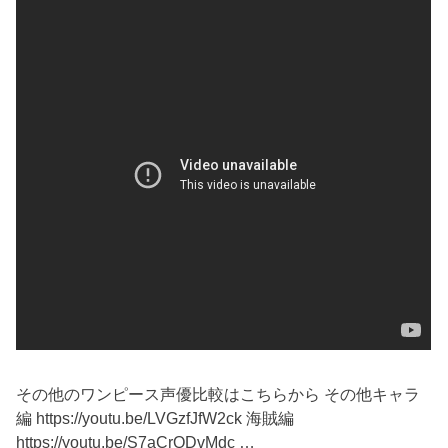
その他のワンピース声優比較はこちらから その他キャラ
編 https://youtu.be/LVGzfJfW2ck 海賊編
https://youtu.be/S7aCrQDvMdc …