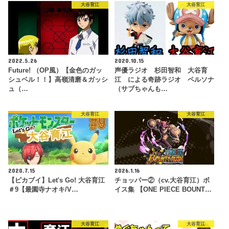
大谷育江
大谷育江
2022.5.26
2020.10.15
Future! （OP風）【金色のガッ
声優ラジオ 杉田智和 大谷育
シュベル！！】高嶺清磨＆ガッシ
江 による奇跡ラジオ ペルソナ
ュ（…
（サブちゃんも…
大谷育江
大谷育江
2020.7.15
2026.1.16
【ピカブイ】Let's Go! 大谷育江
チョッパー②（cv.大谷育江）ボ
＃9【最園寺ナオキ/V…
イス集 【ONE PIECE BOUNT…
大谷育江
大谷育江