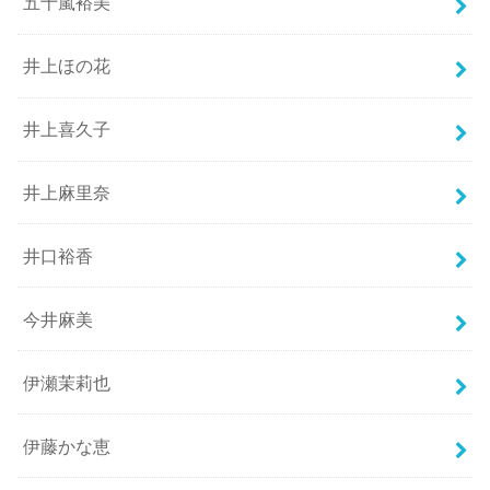
五十嵐裕美
井上ほの花
井上喜久子
井上麻里奈
井口裕香
今井麻美
伊瀬茉莉也
伊藤かな恵