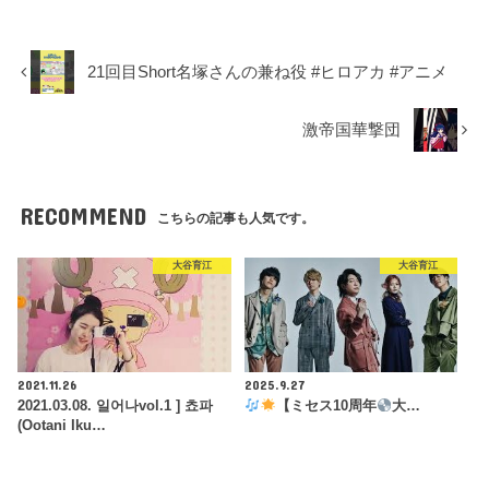
21回目Short名塚さんの兼ね役 #ヒロアカ #アニメ
激帝国華撃団
RECOMMEND
こちらの記事も人気です。
大谷育江
大谷育江
2021.11.26
2025.9.27
2021.03.08. 일어나vol.1 ] 쵸파
【ミセス10周年
大…
(Ootani Iku…