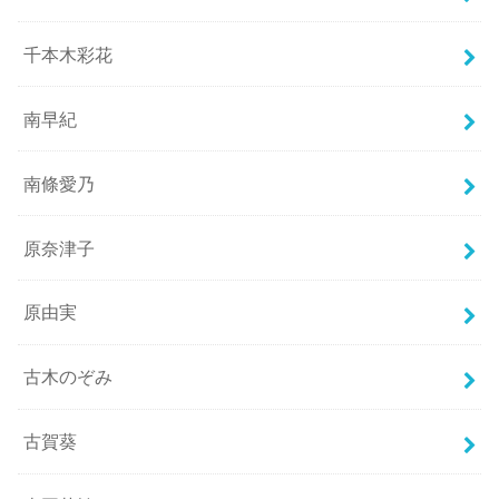
千本木彩花
南早紀
南條愛乃
原奈津子
原由実
古木のぞみ
古賀葵