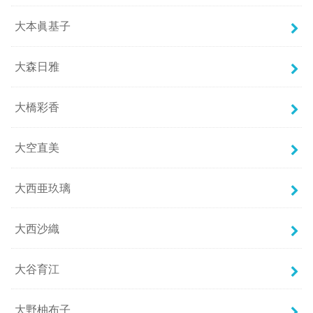
大本眞基子
大森日雅
大橋彩香
大空直美
大西亜玖璃
大西沙織
大谷育江
大野柚布子