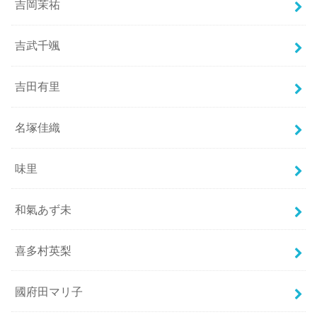
吉岡茉祐
吉武千颯
吉田有里
名塚佳織
味里
和氣あず未
喜多村英梨
國府田マリ子