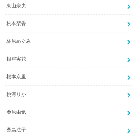
東山奈央
松本梨香
林原めぐみ
根岸実花
根本京里
桃河りか
桑原由気
桑島法子