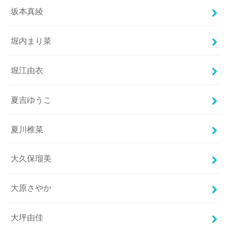
坂本真綾
堀内まり菜
堀江由衣
夏吉ゆうこ
夏川椎菜
大久保瑠美
大原さやか
大坪由佳