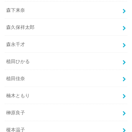
森下来奈
森久保祥太郎
森永千才
植田ひかる
植田佳奈
楠木ともり
榊原良子
榎本温子