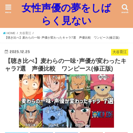
女性声優の夢をしば
menu
search
らく見ない
HOME
大谷育江
【聴き比べ】麦わらの一味･声優が変わったキャラ7選 声優比較 ワンピース(修正版)
2025.12.25
大谷育江
【聴き比べ】麦わらの一味･声優が変わったキ
ャラ7選 声優比較 ワンピース(修正版)