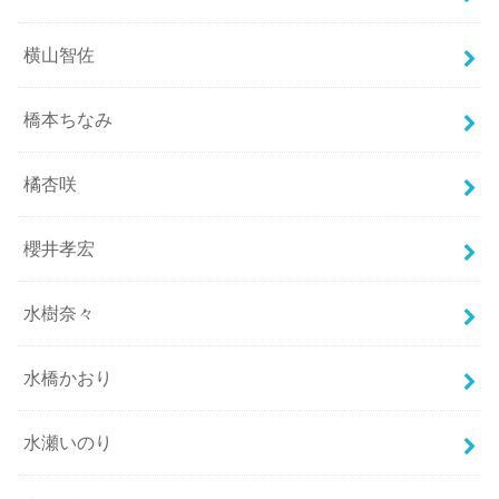
横山智佐
橋本ちなみ
橘杏咲
櫻井孝宏
水樹奈々
水橋かおり
水瀬いのり