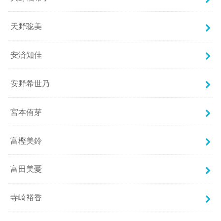
天野聡美
安済知佳
安野希世乃
宮本侑芽
富樫美鈴
富田美憂
寺崎裕香