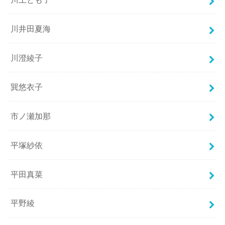
川井田夏海
川澄綾子
巽悠衣子
市ノ瀬加那
平塚紗依
平田真菜
平野綾