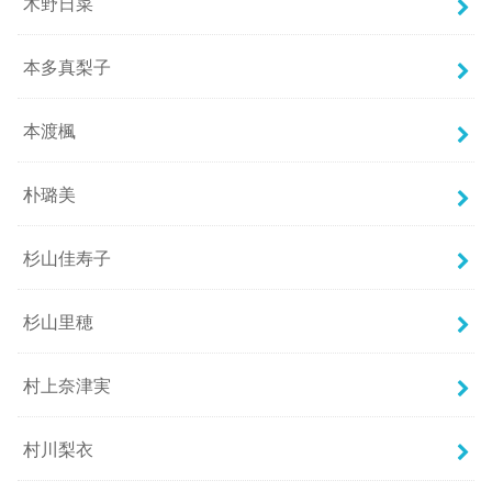
木野日菜
本多真梨子
本渡楓
朴璐美
杉山佳寿子
杉山里穂
村上奈津実
村川梨衣