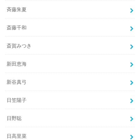
斉藤朱夏
斎藤千和
斎賀みつき
新田恵海
新谷真弓
日笠陽子
日野聡
日高里菜