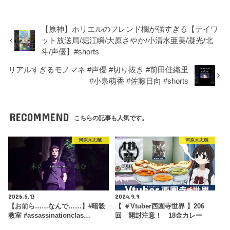
【原神】ホリエルのフレンド欄が強すぎる【テイワ
ット放送局/堀江瞬/大原さやか/小清水亜美/凝光/北
斗/声優】#shorts
リアルすぎるモノマネ #声優 #切り抜き #前田佳織里
#小泉萌香 #佐藤日向 #shorts
RECOMMEND
こちらの記事も人気です。
河原木志穂
河原木志穂
2026.5.13
2024.9.9
【お前ら……なんで……】#暗殺
【 ＃Vtuber西園寺世界 】206
教室 #assassinationclas…
回 開封注意！ 18金カレー