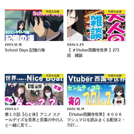
河原木志穂
河原木志穂
2024.12.10
2026.5.29
School Days 記憶の海
【 ＃Vtuber西園寺世界 】273
回 雑談
河原木志穂
河原木志穂
2024.6.1
2022.10.19
第１０話【心と体】アニメ スク
【Vtuber西園寺世界】＃００６
ールデイズを世界と言葉の中の人
マシュマロを読みまくる配信２・
と一緒に見て…
7/27…