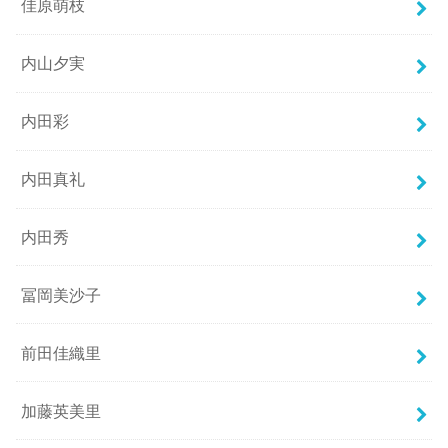
佳原萌枝
内山夕実
内田彩
内田真礼
内田秀
冨岡美沙子
前田佳織里
加藤英美里