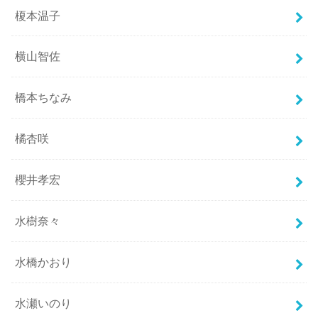
榎本温子
横山智佐
橋本ちなみ
橘杏咲
櫻井孝宏
水樹奈々
水橋かおり
水瀬いのり