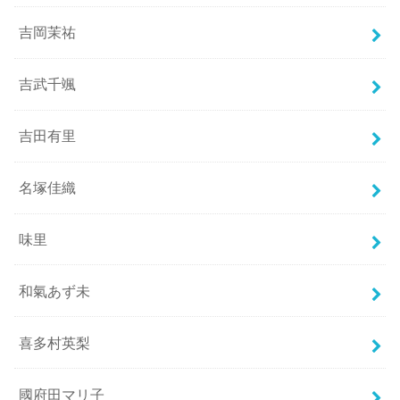
吉岡茉祐
吉武千颯
吉田有里
名塚佳織
味里
和氣あず未
喜多村英梨
國府田マリ子