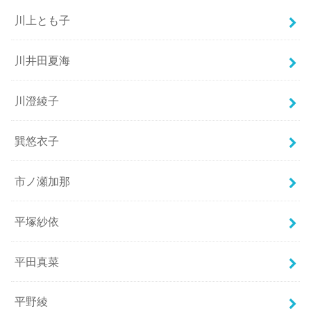
川上とも子
川井田夏海
川澄綾子
巽悠衣子
市ノ瀬加那
平塚紗依
平田真菜
平野綾