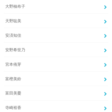
大野柚布子
天野聡美
安済知佳
安野希世乃
宮本侑芽
富樫美鈴
富田美憂
寺崎裕香