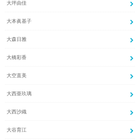
大坪由佳
大本眞基子
大森日雅
大橋彩香
大空直美
大西亜玖璃
大西沙織
大谷育江