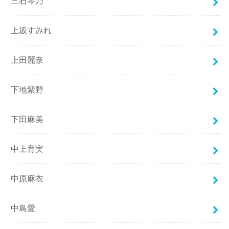
三石琴乃
上坂すみれ
上田麗奈
下地紫野
下田麻美
中上育実
中原麻衣
中島愛