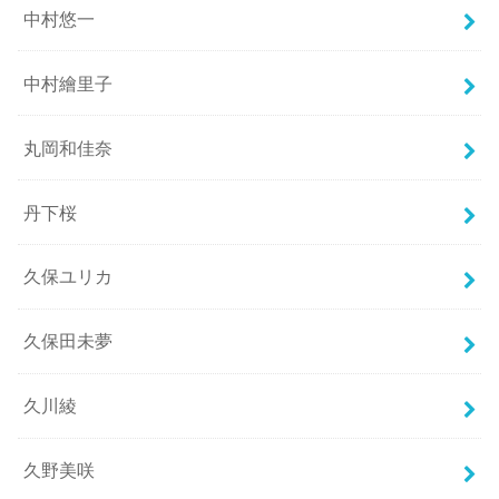
中村悠一
中村繪里子
丸岡和佳奈
丹下桜
久保ユリカ
久保田未夢
久川綾
久野美咲