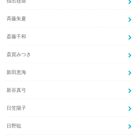
指出毬亜
斉藤朱夏
斎藤千和
斎賀みつき
新田恵海
新谷真弓
日笠陽子
日野聡