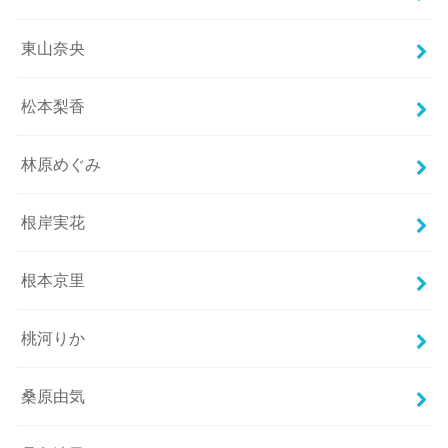
東山奈央
松本梨香
林原めぐみ
根岸実花
根本京里
桃河りか
桑原由気