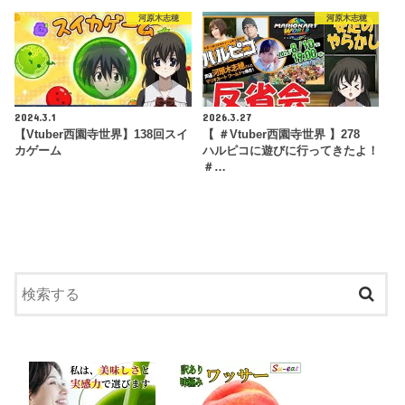
河原木志穂
河原木志穂
2024.3.1
2026.3.27
【Vtuber西園寺世界】138回スイ
【 ＃Vtuber西園寺世界 】278
カゲーム
ハルピコに遊びに行ってきたよ！
＃…