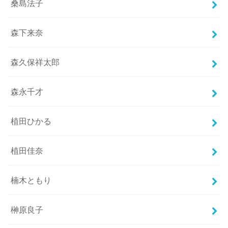
桑島法子
森下来奈
森久保祥太郎
森永千才
植田ひかる
植田佳奈
楠木ともり
榊原良子