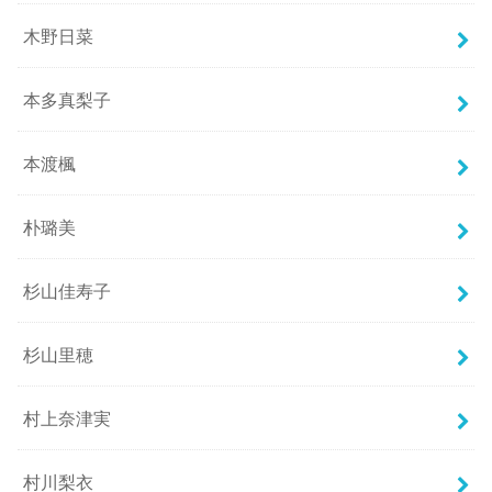
木野日菜
本多真梨子
本渡楓
朴璐美
杉山佳寿子
杉山里穂
村上奈津実
村川梨衣