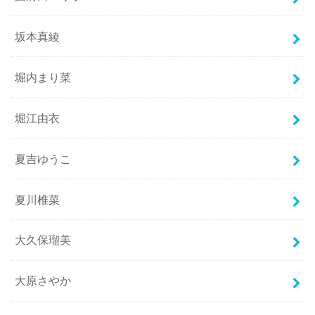
坂本真綾
堀内まり菜
堀江由衣
夏吉ゆうこ
夏川椎菜
大久保瑠美
大原さやか