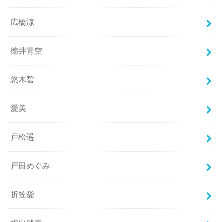
広橋涼
徳井青空
悠木碧
愛美
戸松遥
戸田めぐみ
折笠愛