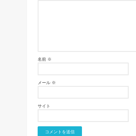
名前
※
メール
※
サイト