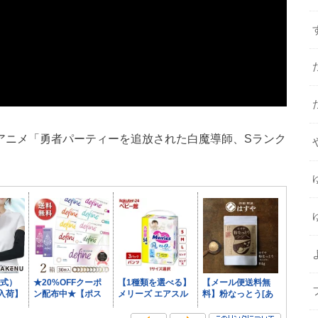
nturer!』 TVアニメ「勇者パーティーを追放された白魔導師、Sランク