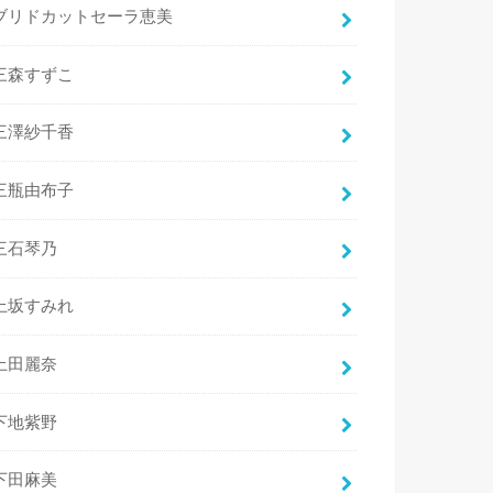
ブリドカットセーラ恵美
三森すずこ
三澤紗千香
三瓶由布子
三石琴乃
上坂すみれ
上田麗奈
下地紫野
下田麻美