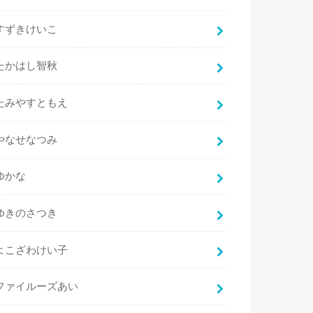
すずきけいこ
たかはし智秋
たみやすともえ
やなせなつみ
ゆかな
ゆきのさつき
よこざわけい子
ファイルーズあい