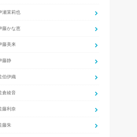
伊瀬茉莉也
伊藤かな恵
伊藤美来
伊藤静
佐伯伊織
佐倉綾音
佐藤利奈
佐藤朱