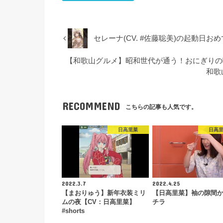
セレーナ(CV. #佐藤聡美)の起動日お
【和歌山グルメ】昭和世代が通う！おにぎりの
和歌山
RECOMMEND
こちらの記事も人気です。
日高里菜
日高
2022.3.7
2022.4.25
【まおりゅう】新年衣装ミリ
【日高里菜】袖の隙間
ムの夜【CV：日高里菜】
チラ
#shorts