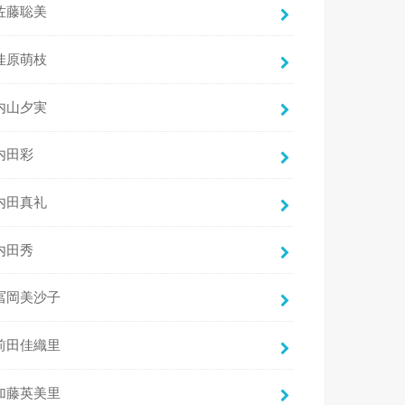
佐藤聡美
佳原萌枝
内山夕実
内田彩
内田真礼
内田秀
冨岡美沙子
前田佳織里
加藤英美里