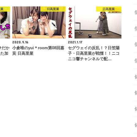
里菜
日高里菜
日高里菜
2020.9.16
2021.1.17
ひだか
小倉唯のyui＊room第08回嘉
セグウェイの反乱！？日笠陽
いた加
宾 日高里菜
子・日高里菜が戦慄！！ニコ
ニコ響チャンネルで配…