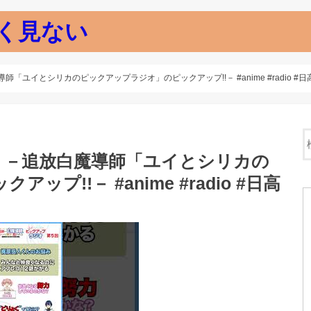
く見ない
イとシリカのピックアップラジオ」のピックアップ!!－ #anime #radio #日高里菜
」－追放白魔導師「ユイとシリカの
プ!!－ #anime #radio #日高