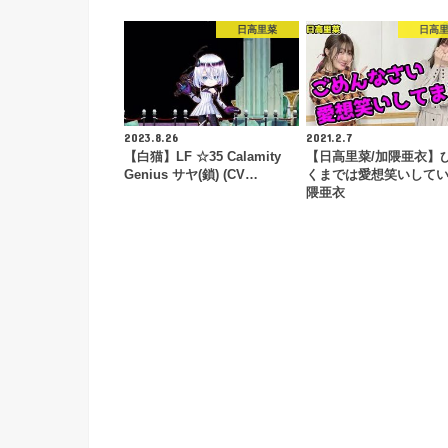
日高里菜
日高
2023.8.26
2021.2.7
【白猫】LF ☆35 Calamity
【日高里菜/加隈亜衣】
Genius サヤ(鎖) (CV…
くまでは愛想笑いして
隈亜衣