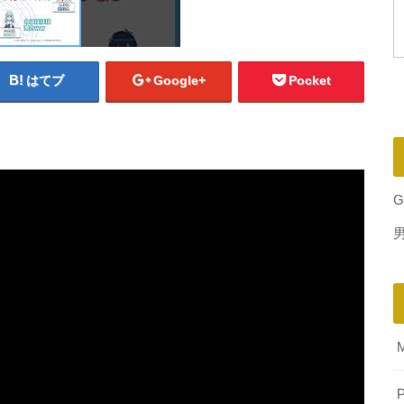
はてブ
Google+
Pocket
G
P