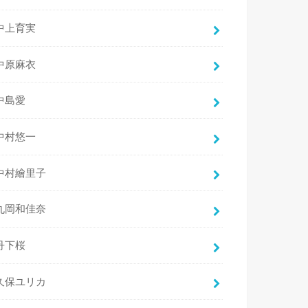
中上育実
中原麻衣
中島愛
中村悠一
中村繪里子
丸岡和佳奈
丹下桜
久保ユリカ