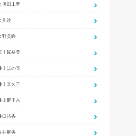
久保田未夢
久川綾
久野美咲
五十嵐裕美
井上ほの花
井上喜久子
井上麻里奈
井口裕香
今井麻美