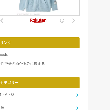
リンク
oods
男性声優のぬかるみに嵌まる
カテゴリー
M・A・O
ile