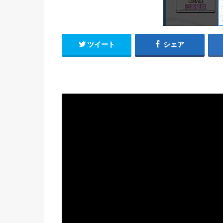
ツイート
シェア