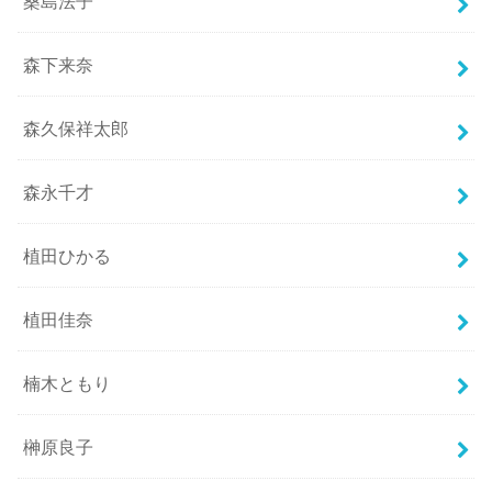
桑島法子
森下来奈
森久保祥太郎
森永千才
植田ひかる
植田佳奈
楠木ともり
榊原良子