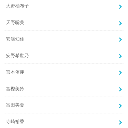
大野柚布子
天野聡美
安済知佳
安野希世乃
宮本侑芽
富樫美鈴
富田美憂
寺崎裕香