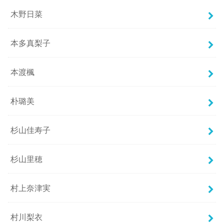
木野日菜
本多真梨子
本渡楓
朴璐美
杉山佳寿子
杉山里穂
村上奈津実
村川梨衣