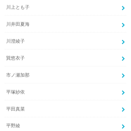
川上とも子
川井田夏海
川澄綾子
巽悠衣子
市ノ瀬加那
平塚紗依
平田真菜
平野綾