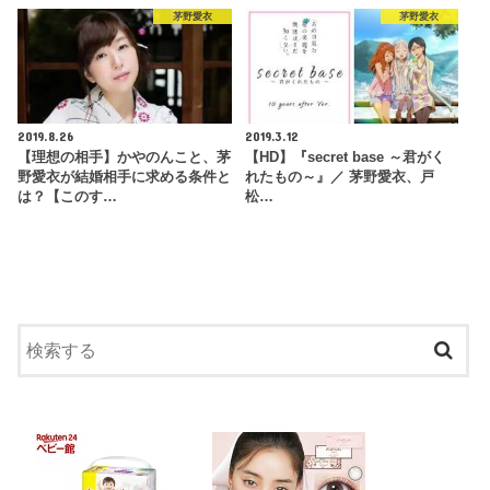
茅野愛衣
茅野愛衣
2019.8.26
2019.3.12
【理想の相手】かやのんこと、茅
【HD】『secret base ～君がく
野愛衣が結婚相手に求める条件と
れたもの～』／ 茅野愛衣、戸
は？【このす…
松…