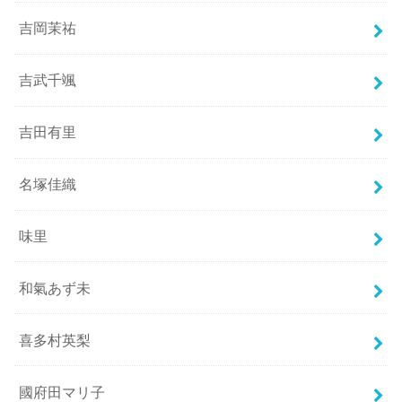
吉岡茉祐
吉武千颯
吉田有里
名塚佳織
味里
和氣あず未
喜多村英梨
國府田マリ子