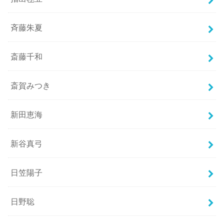
斉藤朱夏
斎藤千和
斎賀みつき
新田恵海
新谷真弓
日笠陽子
日野聡