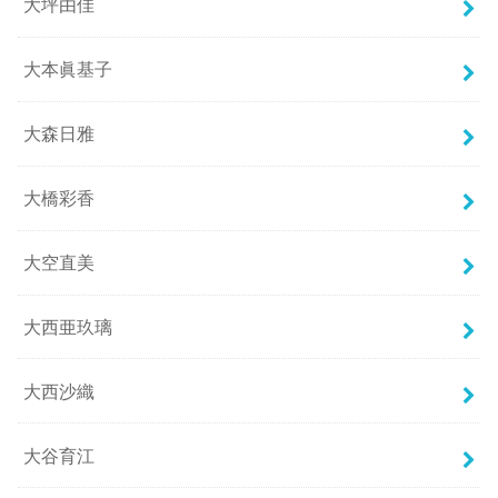
大坪由佳
大本眞基子
大森日雅
大橋彩香
大空直美
大西亜玖璃
大西沙織
大谷育江