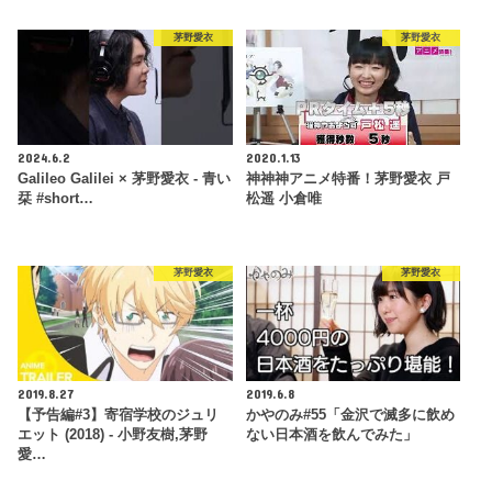
茅野愛衣
茅野愛衣
2024.6.2
2020.1.13
Galileo Galilei × 茅野愛衣 - 青い
神神神アニメ特番！茅野愛衣 戸
栞 #short…
松遥 小倉唯
茅野愛衣
茅野愛衣
2019.8.27
2019.6.8
【予告編#3】寄宿学校のジュリ
かやのみ#55「金沢で滅多に飲め
エット (2018) - 小野友樹,茅野
ない日本酒を飲んでみた」
愛…