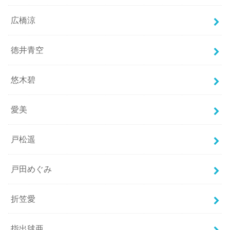
広橋涼
徳井青空
悠木碧
愛美
戸松遥
戸田めぐみ
折笠愛
指出毬亜