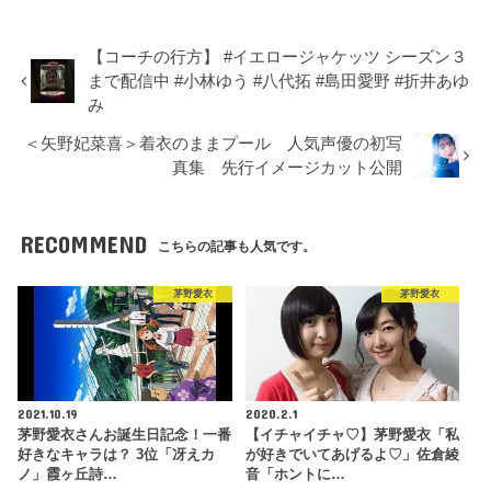
【コーチの行方】 #イエロージャケッツ シーズン３
まで配信中 #小林ゆう #八代拓 #島田愛野 #折井あゆ
み
＜矢野妃菜喜＞着衣のままプール 人気声優の初写
真集 先行イメージカット公開
RECOMMEND
こちらの記事も人気です。
茅野愛衣
茅野愛衣
2021.10.19
2020.2.1
茅野愛衣さんお誕生日記念！一番
【イチャイチャ♡】茅野愛衣「私
好きなキャラは？ 3位「冴えカ
が好きでいてあげるよ♡」佐倉綾
ノ」霞ヶ丘詩…
音「ホントに…