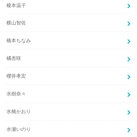
榎本温子
横山智佐
橋本ちなみ
橘杏咲
櫻井孝宏
水樹奈々
水橋かおり
水瀬いのり