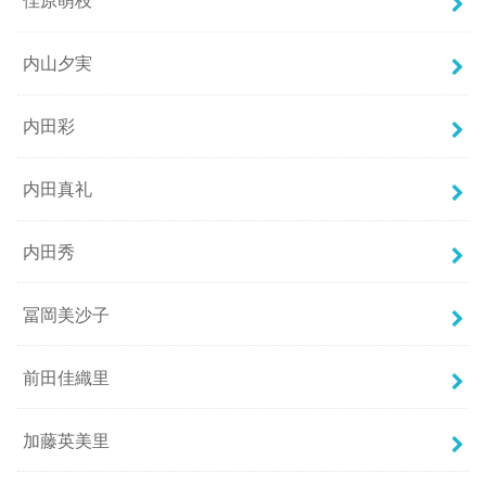
佳原萌枝
内山夕実
内田彩
内田真礼
内田秀
冨岡美沙子
前田佳織里
加藤英美里