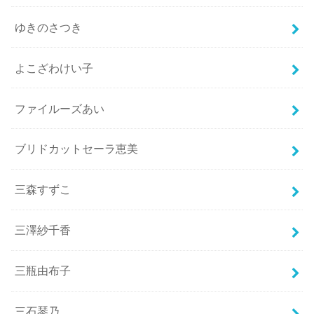
ゆきのさつき
よこざわけい子
ファイルーズあい
ブリドカットセーラ恵美
三森すずこ
三澤紗千香
三瓶由布子
三石琴乃