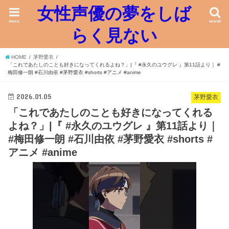
女性声優の夢をしば
menu
search
らく見ない
HOME
茅野愛衣
「これであたしのことも好きになってくれるよね？」|『 #永久のユウグレ 』第11話より｜ #
梅田修一朗 #石川由依 #茅野愛衣 #shorts #アニメ #anime
2026.01.05
茅野愛衣
「これであたしのことも好きになってくれる
よね？」|『 #永久のユウグレ 』第11話より｜
#梅田修一朗 #石川由依 #茅野愛衣 #shorts #
アニメ #anime