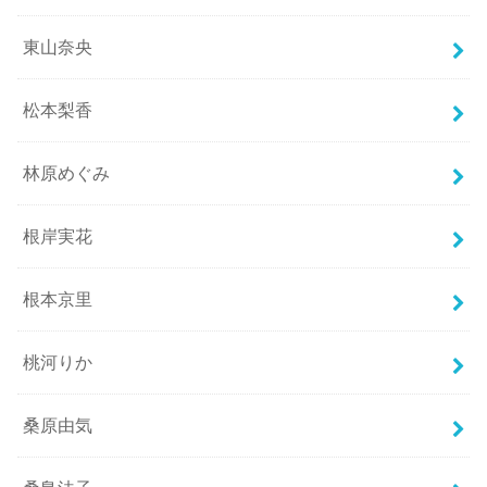
東山奈央
松本梨香
林原めぐみ
根岸実花
根本京里
桃河りか
桑原由気