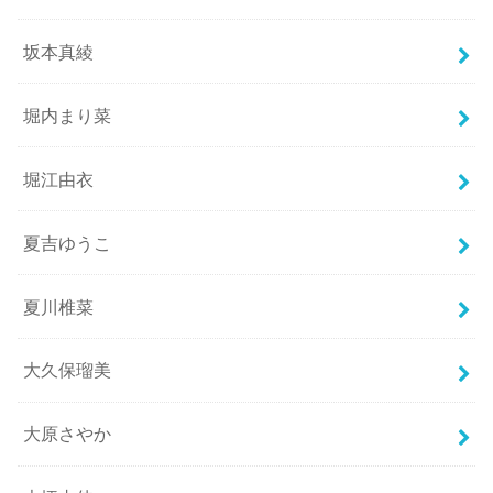
坂本真綾
堀内まり菜
堀江由衣
夏吉ゆうこ
夏川椎菜
大久保瑠美
大原さやか