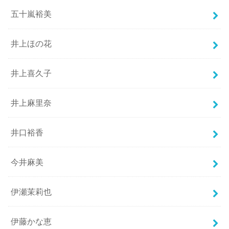
五十嵐裕美
井上ほの花
井上喜久子
井上麻里奈
井口裕香
今井麻美
伊瀬茉莉也
伊藤かな恵