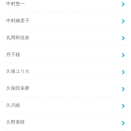
中村悠一
中村繪里子
丸岡和佳奈
丹下桜
久保ユリカ
久保田未夢
久川綾
久野美咲