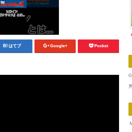
はてブ
Google+
Pocket
G