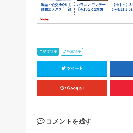
島本須美
島本須美
ツイート
Google+
コメントを残す