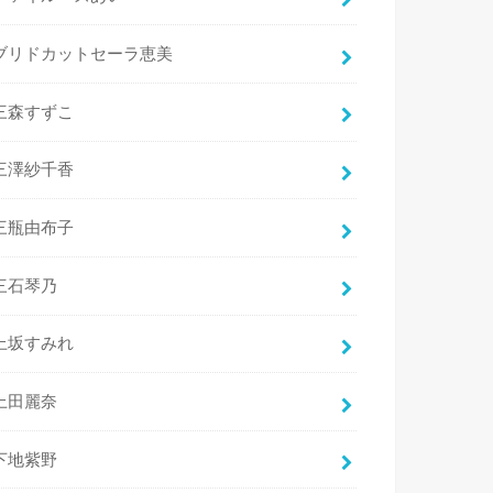
ブリドカットセーラ恵美
三森すずこ
三澤紗千香
三瓶由布子
三石琴乃
上坂すみれ
上田麗奈
下地紫野