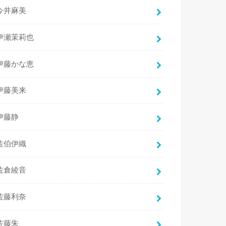
今井麻美
伊瀬茉莉也
伊藤かな恵
伊藤美来
伊藤静
佐伯伊織
佐倉綾音
佐藤利奈
佐藤朱