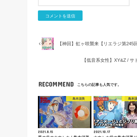
【神回】虹ヶ咲襲来【リエラジ第245回
【低音系女性】XY&Z /
RECOMMEND
こちらの記事も人気です。
島本須美
島本
2021.8.15
2021.10.17