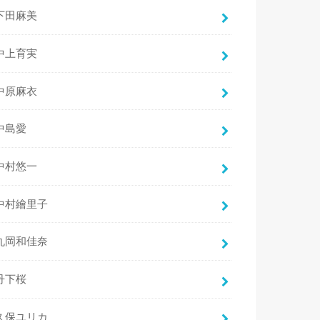
下田麻美
中上育実
中原麻衣
中島愛
中村悠一
中村繪里子
丸岡和佳奈
丹下桜
久保ユリカ