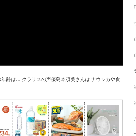
P
の年齢は… クラリスの声優島本須美さんは ナウシカや食