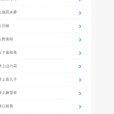
久保田未夢
久川綾
久野美咲
五十嵐裕美
井上ほの花
井上喜久子
井上麻里奈
井口裕香