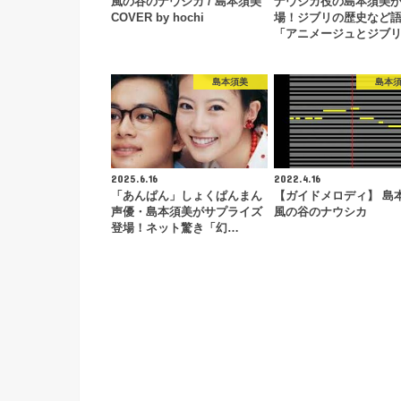
風の谷のナウシカ / 島本須美
ナウシカ役の島本須美
COVER by hochi
場！ジブリの歴史など
「アニメージュとジブ
島本須美
島本
2025.6.16
2022.4.16
「あんぱん」しょくぱんまん
【ガイドメロディ】 島
声優・島本須美がサプライズ
風の谷のナウシカ
登場！ネット驚き「幻…