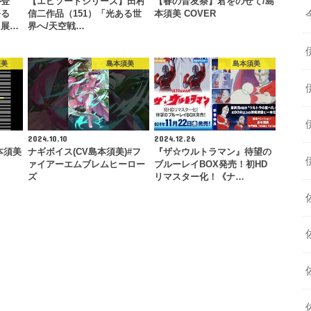
が登
【エピソードシリーズ】田村
【春の音友祭】君をのせて/島
語る
信二作品（151）「光ある世
本須美 COVER
リ展…
界へ/天空戦…
須美
島本須美
島本須美
2024.10.10
2024.12.26
本須美
ナギボイス(CV島本須美)#フ
『ザ☆ウルトラマン』待望の
ァイアーエムブレムヒーロー
ブルーレイBOX発売！初HD
ズ
リマスター化！《ナ…