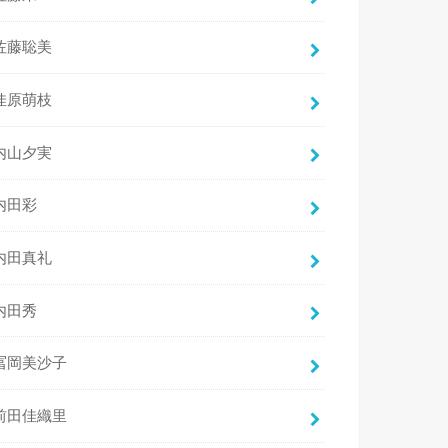
佐藤聡美
佳原萌枝
内山夕実
内田彩
内田真礼
内田秀
冨岡美沙子
前田佳織里