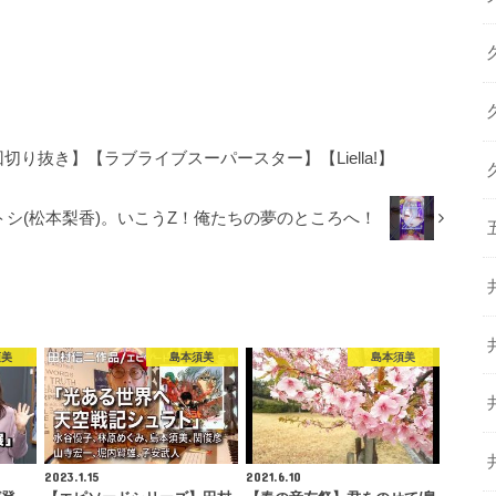
切り抜き】【ラブライブスーパースター】【Liella!】
 サトシ(松本梨香)。いこうZ！俺たちの夢のところへ！
須美
島本須美
島本須美
2023.1.15
2021.6.10