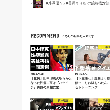
#芹澤優 VS #長縄まりあ の腕相撲対決
RECOMMEND
こちらの記事も人気です。
田中理恵
田中
2023.9.30
2026.3.13
【驚愕】田中理恵の明らかと
【下腹痩せ】腹筋より
なった性癖...実は『バツイ
ぽっこりお腹をぺたん
チ』再婚の真相に驚…
るトレーニング
田中理恵
田中