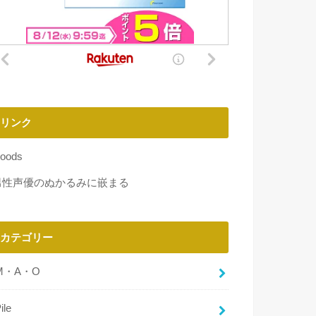
リンク
oods
男性声優のぬかるみに嵌まる
カテゴリー
M・A・O
ile