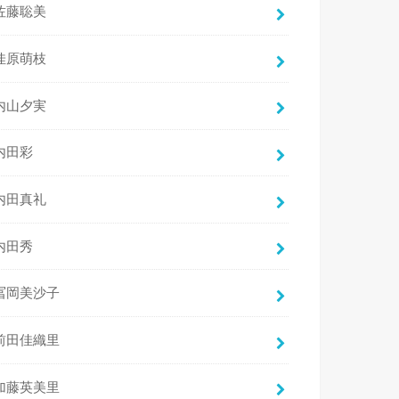
佐藤聡美
佳原萌枝
内山夕実
内田彩
内田真礼
内田秀
冨岡美沙子
前田佳織里
加藤英美里