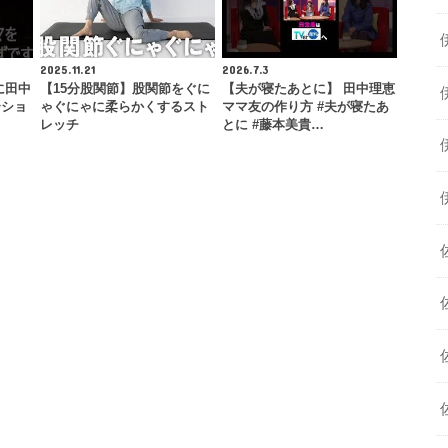
2025.11.21
2026.7.3
）に田中
【15分股関節】股関節をぐに
【夫が寝たあとに】 田中理恵
〜ショ
ゃぐにゃに柔らかくするスト
ママ友の作り方 #夫が寝たあ
レッチ
とに #藤本美貴…