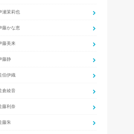
伊瀬茉莉也
伊藤かな恵
伊藤美来
伊藤静
佐伯伊織
佐倉綾音
佐藤利奈
佐藤朱