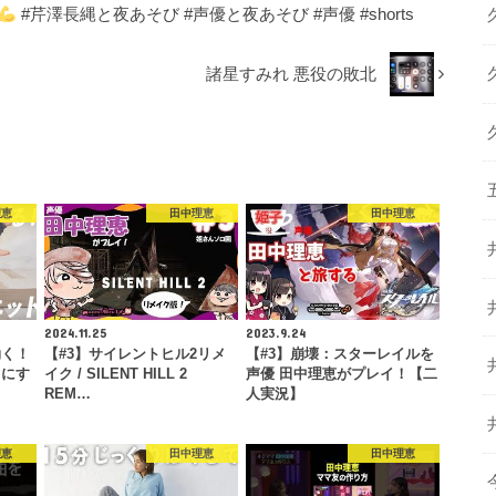
#芹澤長縄と夜あそび #声優と夜あそび #声優 #shorts
諸星すみれ 悪役の敗北
理恵
田中理恵
田中理恵
2024.11.25
2023.9.24
効く！
【#3】サイレントヒル2リメ
【#3】崩壊：スターレイルを
こにす
イク / SILENT HILL 2
声優 田中理恵がプレイ！【二
REM…
人実況】
理恵
田中理恵
田中理恵