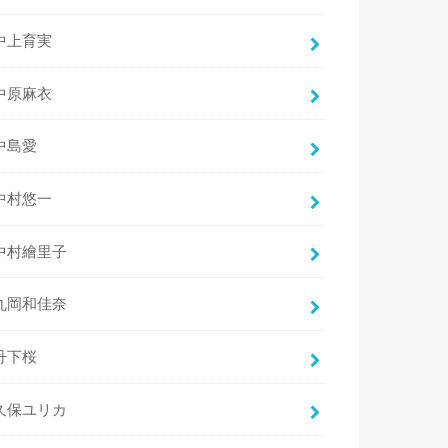
中上育実
中原麻衣
中島愛
中村悠一
中村繪里子
丸岡和佳奈
丹下桜
久保ユリカ