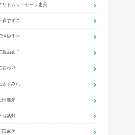
ブリドカットセーラ恵美
三森すずこ
三澤紗千香
三瓶由布子
三石琴乃
上坂すみれ
上田麗奈
下地紫野
下田麻美