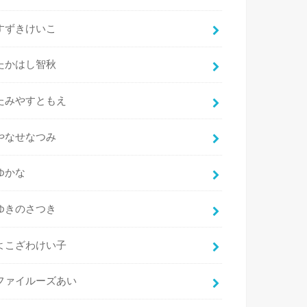
すずきけいこ
たかはし智秋
たみやすともえ
やなせなつみ
ゆかな
ゆきのさつき
よこざわけい子
ファイルーズあい