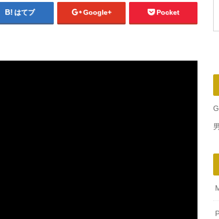
はてブ
Google+
Pocket
G
P