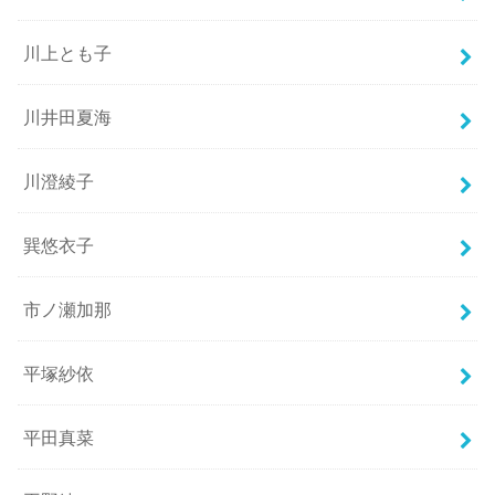
川上とも子
川井田夏海
川澄綾子
巽悠衣子
市ノ瀬加那
平塚紗依
平田真菜