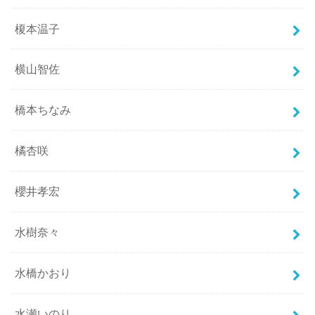
榎本温子
横山智佐
橋本ちなみ
橘杏咲
櫻井孝宏
水樹奈々
水橋かおり
水瀬いのり