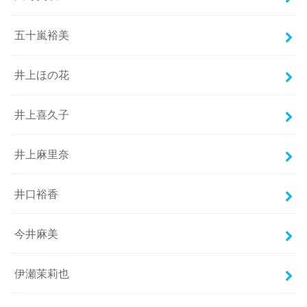
五十嵐裕美
井上ほの花
井上喜久子
井上麻里奈
井口裕香
今井麻美
伊瀬茉莉也