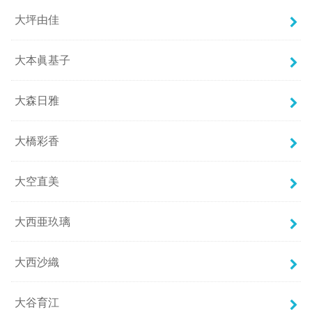
大坪由佳
大本眞基子
大森日雅
大橋彩香
大空直美
大西亜玖璃
大西沙織
大谷育江