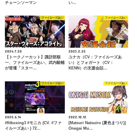
チェーンソーマン
い…
ファイルーズあい
ファイルーズあい
2024.7.20
2023.2.25
【トークノーカット】諏訪部順
ユナカ（CV：ファイルーズあ
一、ファイルーズあい、武内駿輔
い）とフォガート（CV：
が登壇「スター…
KENN）の支援会話…
ファイルーズあい
ファイルーズあい
2025.6.14
2022.10.12
#fitboxing3 #モニカ (CV. #ファ
[Matsuri Natsuiro (夏色まつり)]
イルーズあい ) 72…
Onegai Mu…