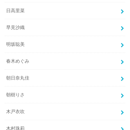
日高里菜
早見沙織
明坂聡美
春木めぐみ
朝日奈丸佳
朝樹りさ
木戸衣吹
木村珠莉