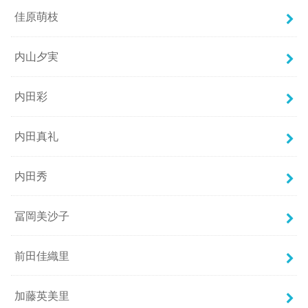
佳原萌枝
内山夕実
内田彩
内田真礼
内田秀
冨岡美沙子
前田佳織里
加藤英美里