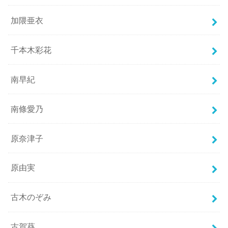
加隈亜衣
千本木彩花
南早紀
南條愛乃
原奈津子
原由実
古木のぞみ
古賀葵