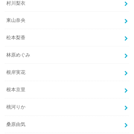
村川梨衣
東山奈央
松本梨香
林原めぐみ
根岸実花
根本京里
桃河りか
桑原由気