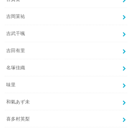
吉岡茉祐
吉武千颯
吉田有里
名塚佳織
味里
和氣あず未
喜多村英梨