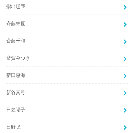
指出毬亜
斉藤朱夏
斎藤千和
斎賀みつき
新田恵海
新谷真弓
日笠陽子
日野聡