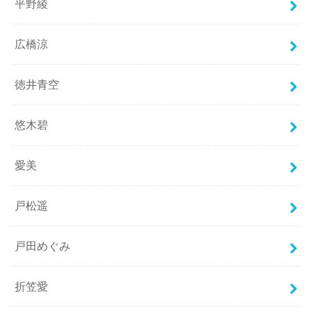
平野綾
広橋涼
徳井青空
悠木碧
愛美
戸松遥
戸田めぐみ
折笠愛