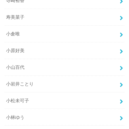
寺崎裕香
寿美菜子
小倉唯
小原好美
小山百代
小岩井ことり
小松未可子
小林ゆう