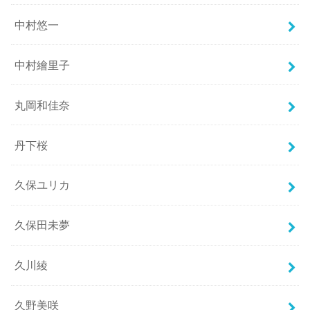
中村悠一
中村繪里子
丸岡和佳奈
丹下桜
久保ユリカ
久保田未夢
久川綾
久野美咲