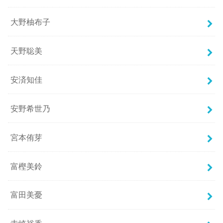
大野柚布子
天野聡美
安済知佳
安野希世乃
宮本侑芽
富樫美鈴
富田美憂