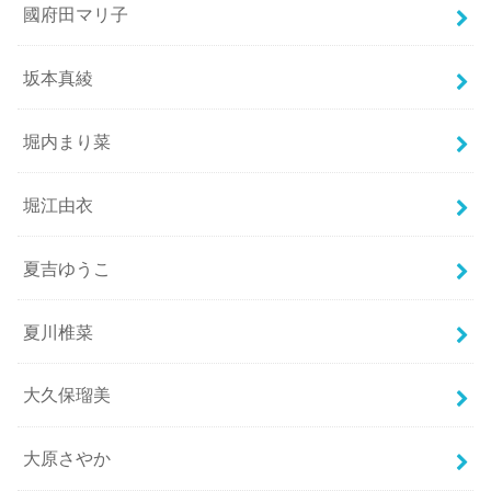
國府田マリ子
坂本真綾
堀内まり菜
堀江由衣
夏吉ゆうこ
夏川椎菜
大久保瑠美
大原さやか