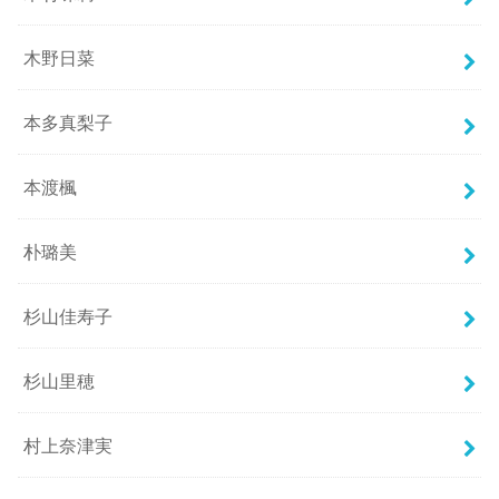
木野日菜
本多真梨子
本渡楓
朴璐美
杉山佳寿子
杉山里穂
村上奈津実