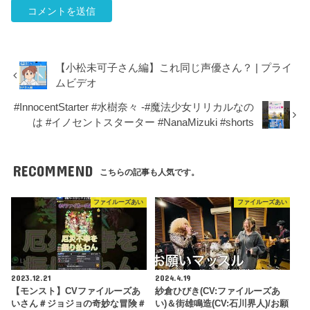
【小松未可子さん編】これ同じ声優さん？ | プライ
ムビデオ
#InnocentStarter #水樹奈々 -#魔法少女リリカルなの
は #イノセントスターター #NanaMizuki #shorts
RECOMMEND
こちらの記事も人気です。
ファイルーズあい
ファイルーズあい
2023.12.21
2024.4.19
【モンスト】CVファイルーズあ
紗倉ひびき(CV:ファイルーズあ
いさん＃ジョジョの奇妙な冒険＃
い)＆街雄鳴造(CV:石川界人)/お願