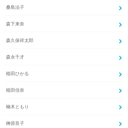
桑島法子
森下来奈
森久保祥太郎
森永千才
植田ひかる
植田佳奈
楠木ともり
榊原良子