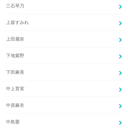
三石琴乃
上坂すみれ
上田麗奈
下地紫野
下田麻美
中上育実
中原麻衣
中島愛