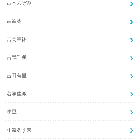
古木のぞみ
古賀葵
吉岡茉祐
吉武千颯
吉田有里
名塚佳織
味里
和氣あず未