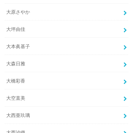
大原さやか
大坪由佳
大本眞基子
大森日雅
大橋彩香
大空直美
大西亜玖璃
大西沙織