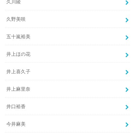
久川綾
久野美咲
五十嵐裕美
井上ほの花
井上喜久子
井上麻里奈
井口裕香
今井麻美