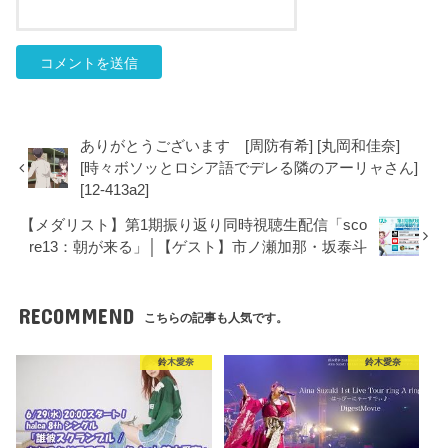
ありがとうございます [周防有希] [丸岡和佳奈]
[時々ボソッとロシア語でデレる隣のアーリャさん]
[12-413a2]
【メダリスト】第1期振り返り同時視聴生配信「sco
re13：朝が来る」│【ゲスト】市ノ瀬加那・坂泰斗
RECOMMEND
こちらの記事も人気です。
鈴木愛奈
鈴木愛奈