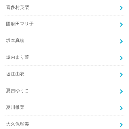
喜多村英梨
國府田マリ子
坂本真綾
堀内まり菜
堀江由衣
夏吉ゆうこ
夏川椎菜
大久保瑠美