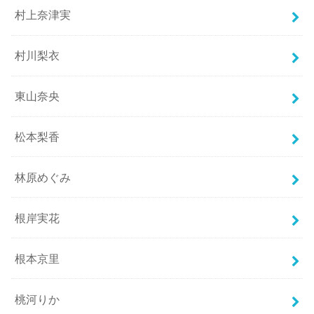
村上奈津実
村川梨衣
東山奈央
松本梨香
林原めぐみ
根岸実花
根本京里
桃河りか