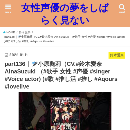
女性声優の夢をしば
menu
search
らく見ない
HOME
鈴木愛奈
part136｜
小原鞠莉（CV.#鈴木愛奈 AinaSuzuki （#歌手 女性 #声優 #singer #Voice actor)
)#歌 #推し活 #推し #Aqours #lovelive
2026.01.11
鈴木愛奈
part136｜
小原鞠莉（CV.#鈴木愛奈
AinaSuzuki （#歌手 女性 #声優 #singer
#Voice actor) )#歌 #推し活 #推し #Aqours
#lovelive