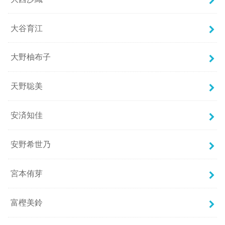
大谷育江
大野柚布子
天野聡美
安済知佳
安野希世乃
宮本侑芽
富樫美鈴