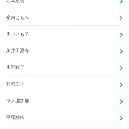
島本須美
嶺内ともみ
川上とも子
川井田夏海
川澄綾子
巽悠衣子
市ノ瀬加那
平塚紗依