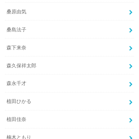
桑原由気
桑島法子
森下来奈
森久保祥太郎
森永千才
植田ひかる
植田佳奈
楠木ともり