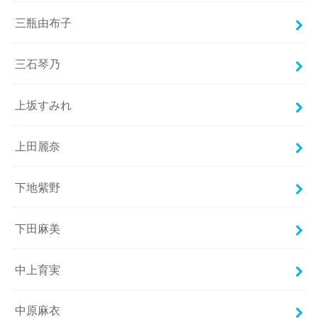
三瓶由布子
三石琴乃
上坂すみれ
上田麗奈
下地紫野
下田麻美
中上育実
中原麻衣