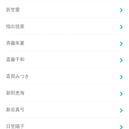
折笠愛
指出毬亜
斉藤朱夏
斎藤千和
斎賀みつき
新田恵海
新谷真弓
日笠陽子