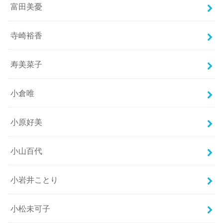
富田美憂
寺崎裕香
寿美菜子
小倉唯
小原好美
小山百代
小岩井ことり
小松未可子