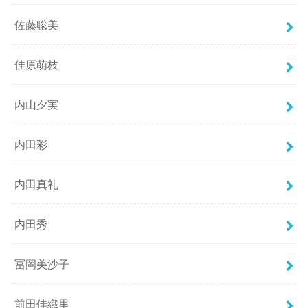
佐藤聡美
佳原萌枝
内山夕実
内田彩
内田真礼
内田秀
冨岡美沙子
前田佳織里