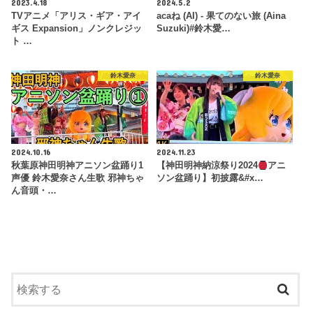
2023.4.18
2024.5.2
TVアニメ「アリス・ギア・アイ
acaね (AI) - 果てのない旅 (Aina
ギス Expansion」ノンクレジッ
Suzuki)#鈴木愛…
ト …
鈴木愛奈
鈴木愛奈
2024.10.16
2024.11.23
秋葉原神田明神アニソン盆踊り1
【神田明神納涼祭り2024
アニ
声優 鈴木愛奈さん生歌 邪神ちゃ
ソン盆踊り】初披露&#x…
ん音頭・…