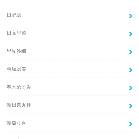
日野聡
日高里菜
早見沙織
明坂聡美
春木めぐみ
朝日奈丸佳
朝樹りさ