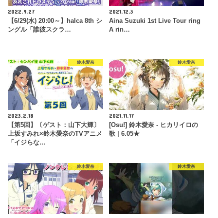
2022.9.27
2021.12.3
【6/29(水) 20:00～】halca 8th シ
Aina Suzuki 1st Live Tour ring
ングル「誰彼スクラ…
A rin…
鈴木愛奈
鈴木愛奈
2023.2.18
2021.11.17
【第5回】〔ゲスト：山下大輝〕
[Osu!] 鈴木愛奈 - ヒカリイロの
上坂すみれ×鈴木愛奈のTVアニメ
歌 | 6.05★
「イジらな…
鈴木愛奈
鈴木愛奈