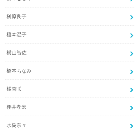
榊原良子
榎本温子
横山智佐
橋本ちなみ
橘杏咲
櫻井孝宏
水樹奈々