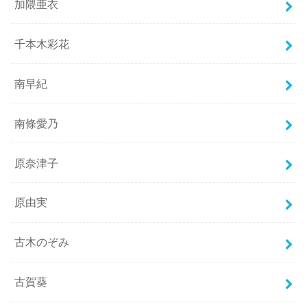
加隈亜衣
千本木彩花
南早紀
南條愛乃
原奈津子
原由実
古木のぞみ
古賀葵