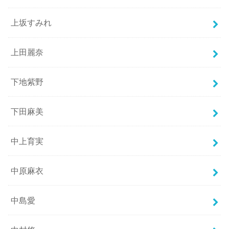
上坂すみれ
上田麗奈
下地紫野
下田麻美
中上育実
中原麻衣
中島愛