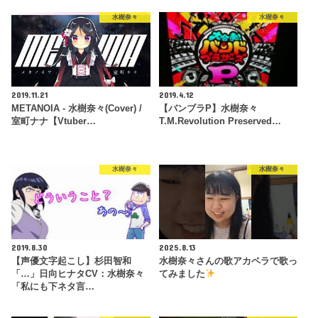
水樹奈々
水樹奈々
2019.11.21
2019.4.12
METANOIA - 水樹奈々(Cover) /
【バンブラP】水樹奈々
室町ナナ【Vtuber…
T.M.Revolution Preserved…
水樹奈々
水樹奈々
2019.8.30
2025.8.13
【声優文字起こし】杉田智和
水樹奈々さんの歌アカペラで歌っ
「…」日向ヒナタCV：水樹奈々
てみました
「私にも下ネタ言…