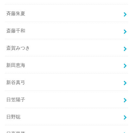
斉藤朱夏
斎藤千和
斎賀みつき
新田恵海
新谷真弓
日笠陽子
日野聡