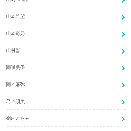
山本希望
山本彩乃
山村響
岡咲美保
岡本麻弥
島本須美
嶺内ともみ