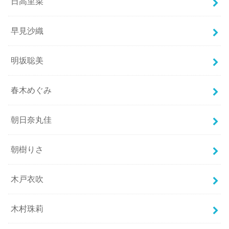
日高里菜
早見沙織
明坂聡美
春木めぐみ
朝日奈丸佳
朝樹りさ
木戸衣吹
木村珠莉