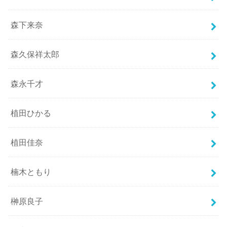
森下来奈
森久保祥太郎
森永千才
植田ひかる
植田佳奈
楠木ともり
榊原良子