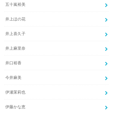
五十嵐裕美
井上ほの花
井上喜久子
井上麻里奈
井口裕香
今井麻美
伊瀬茉莉也
伊藤かな恵