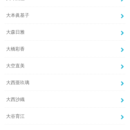
大本眞基子
大森日雅
大橋彩香
大空直美
大西亜玖璃
大西沙織
大谷育江