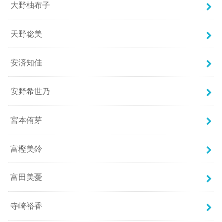
大野柚布子
天野聡美
安済知佳
安野希世乃
宮本侑芽
富樫美鈴
富田美憂
寺崎裕香