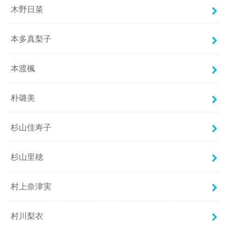
木野日菜
本多真梨子
本渡楓
朴璐美
杉山佳寿子
杉山里穂
村上奈津実
村川梨衣