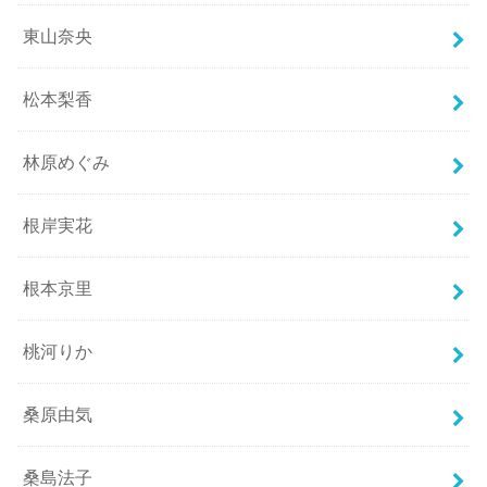
東山奈央
松本梨香
林原めぐみ
根岸実花
根本京里
桃河りか
桑原由気
桑島法子