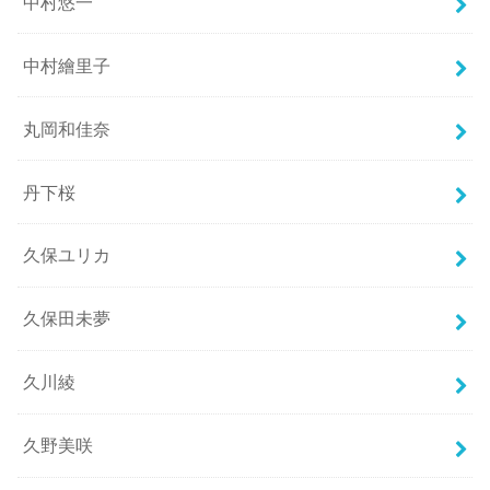
中村悠一
中村繪里子
丸岡和佳奈
丹下桜
久保ユリカ
久保田未夢
久川綾
久野美咲