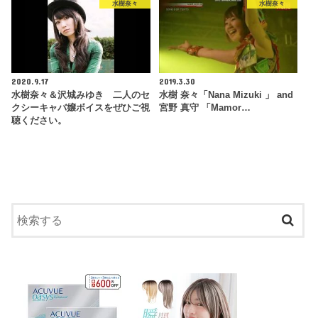
水樹奈々
水樹奈々
2020.9.17
2019.3.30
水樹奈々＆沢城みゆき 二人のセ
水樹 奈々「Nana Mizuki 」 and
クシーキャバ嬢ボイスをぜひご視
宮野 真守 「Mamor…
聴ください。