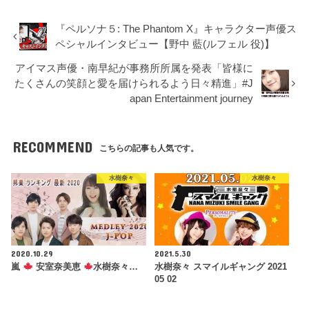
『ペルソナ５: The Phantom X』キャラクター声優ス
ペシャルインタビュー【野中 藍(ルフェル 役)】
アイマス声優・南早紀が事務所所属を発表「皆様に
たくさんの笑顔と愛を届けられるよう日々精進」#J
apan Entertainment journey
RECOMMEND
こちらの記事も人気です。
水樹奈々
水樹奈々
2020.10.29
2021.5.30
嵐
安室奈美恵
水樹奈々…
水樹奈々 スマイルギャング 2021
05 02