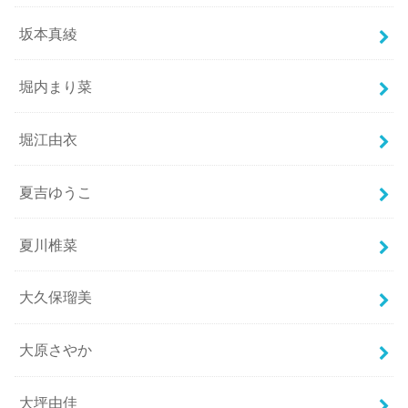
坂本真綾
堀内まり菜
堀江由衣
夏吉ゆうこ
夏川椎菜
大久保瑠美
大原さやか
大坪由佳