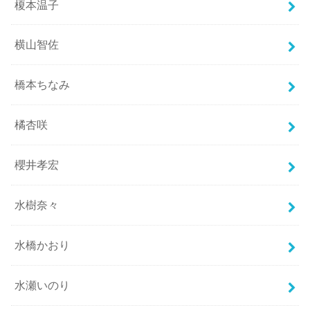
榎本温子
横山智佐
橋本ちなみ
橘杏咲
櫻井孝宏
水樹奈々
水橋かおり
水瀬いのり