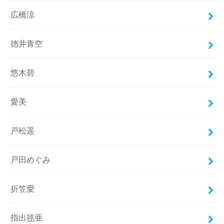
広橋涼
徳井青空
悠木碧
愛美
戸松遥
戸田めぐみ
折笠愛
指出毬亜