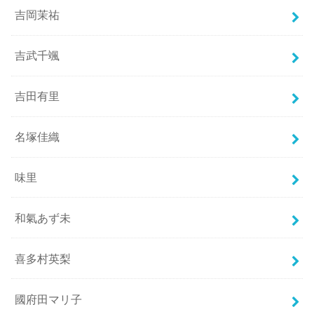
吉岡茉祐
吉武千颯
吉田有里
名塚佳織
味里
和氣あず未
喜多村英梨
國府田マリ子