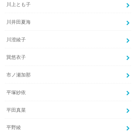
川上とも子
川井田夏海
川澄綾子
巽悠衣子
市ノ瀬加那
平塚紗依
平田真菜
平野綾