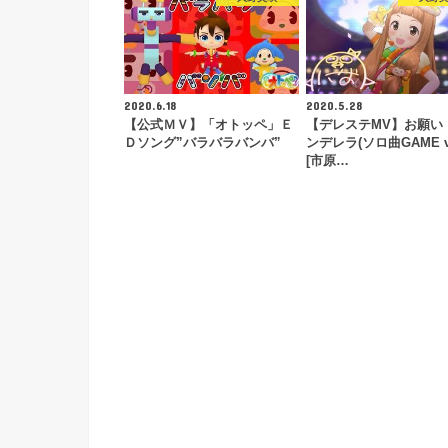
2020.6.18
2020.5.28
【公式ＭＶ】「オトッペ」Ｅ
【デレステMV】お願い
Ｄソング”バラバラバンバ”
ンデレラ(ソロ曲GAME ve
[市原…