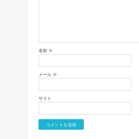
名前
※
メール
※
サイト