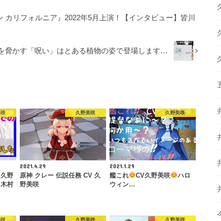
ン カリフォルニア』2022年5月上演！【インタビュー】皆川
を脅かす「呪い」はとある植物の姿で登場します…
美咲
久野美咲
久野美咲
2021.4.29
2021.1.29
】久野
原神 クレー 伝説任務 CV 久
艦これ
CV久野美咲
ハロ
る木村
野美咲
ウィン…
美咲
久野美咲
久野美咲