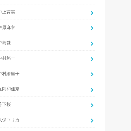
中上育実
中原麻衣
中島愛
中村悠一
中村繪里子
丸岡和佳奈
丹下桜
久保ユリカ