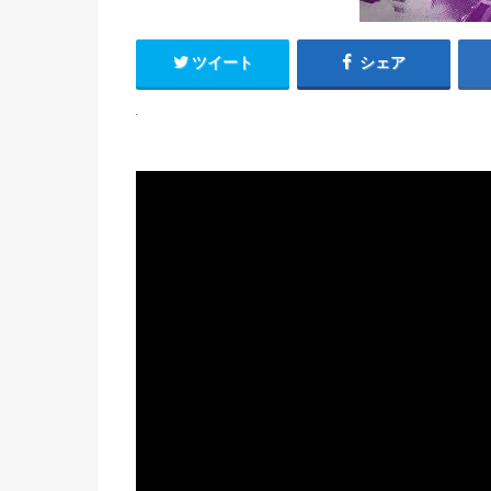
ツイート
シェア