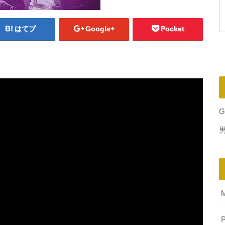
はてブ
Google+
Pocket
G
P