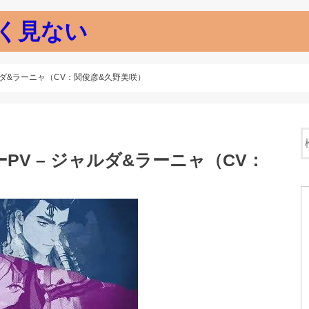
く見ない
ルダ&ラーニャ（CV：関俊彦&久野美咲）
V – ジャルダ&ラーニャ（CV：