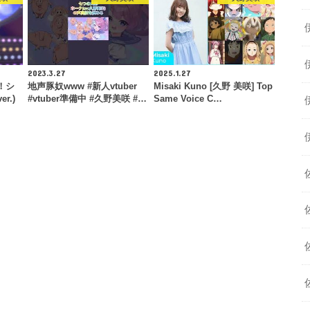
2023.3.27
2025.1.27
！シ
地声豚奴www #新人vtuber
Misaki Kuno [久野 美咲] Top
r.)
#vtuber準備中 #久野美咲 #…
Same Voice C…