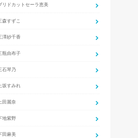
ブリドカットセーラ恵美
三森すずこ
三澤紗千香
三瓶由布子
三石琴乃
上坂すみれ
上田麗奈
下地紫野
下田麻美