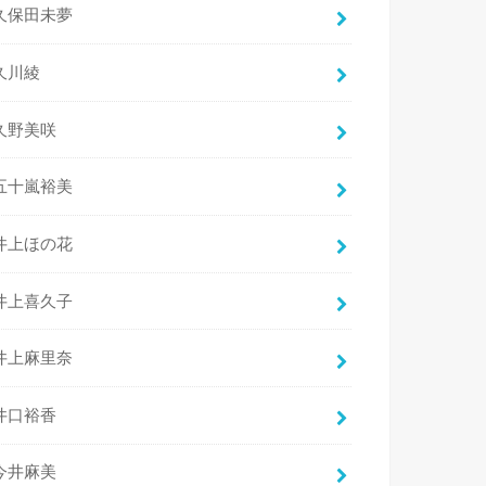
久保田未夢
久川綾
久野美咲
五十嵐裕美
井上ほの花
井上喜久子
井上麻里奈
井口裕香
今井麻美