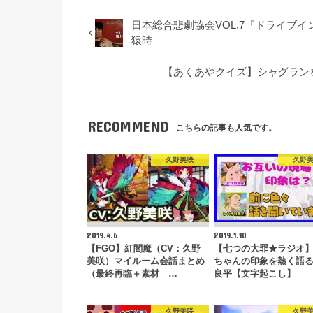
日本総合悲劇協会VOL.7『ドライブイ
猿時
【あくあやクイズ】シャグラン
RECOMMEND
こちらの記事も人気です。
久野美咲
久野
2019.4.6
2019.1.10
【FGO】紅閻魔（CV：久野
【七つの大罪★ラジオ
美咲）マイルーム会話まとめ
ちゃんの印象を熱く語
（最終再臨＋素材 …
良平【文字起こし】
久野美咲
久野