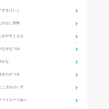
すずきけいこ
たかはし智秋
たみやすともえ
やなせなつみ
ゆかな
ゆきのさつき
よこざわけい子
ファイルーズあい