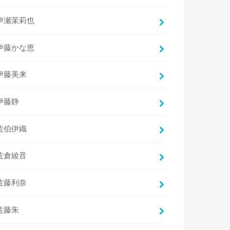
伊瀬茉莉也
伊藤かな恵
伊藤美来
伊藤静
佐伯伊織
佐倉綾音
佐藤利奈
佐藤朱