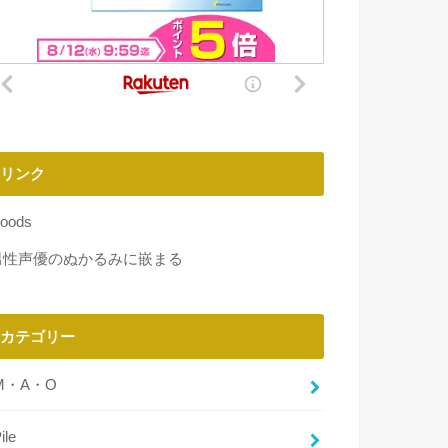
リンク
oods
男性声優のぬかるみに嵌まる
カテゴリー
M・A・O
ile