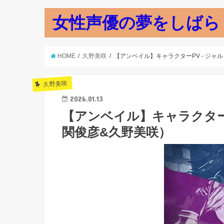
女性声優の夢をしばら
HOME
久野美咲
【アンベイル】キャラクターPV - ジャ
久野美咲
2026.01.13
【アンベイル】キャラクターP
関俊彦&久野美咲）