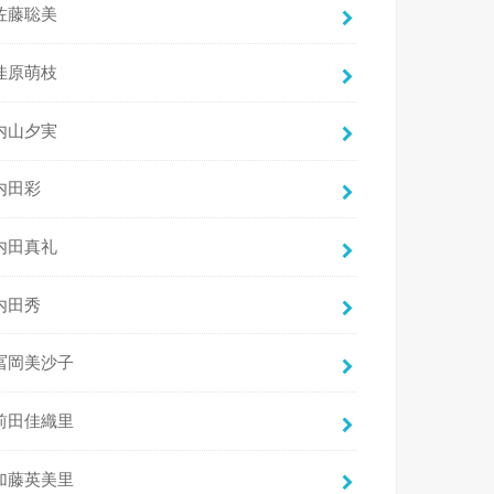
佐藤聡美
佳原萌枝
内山夕実
内田彩
内田真礼
内田秀
冨岡美沙子
前田佳織里
加藤英美里