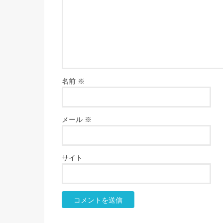
名前
※
メール
※
サイト