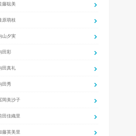
佐藤聡美
佳原萌枝
内山夕実
内田彩
内田真礼
内田秀
冨岡美沙子
前田佳織里
加藤英美里