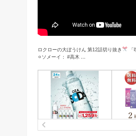
ロクローの大ぼうけん 第12話切り抜き
「
⚪︎ソメーイ： #高木 …