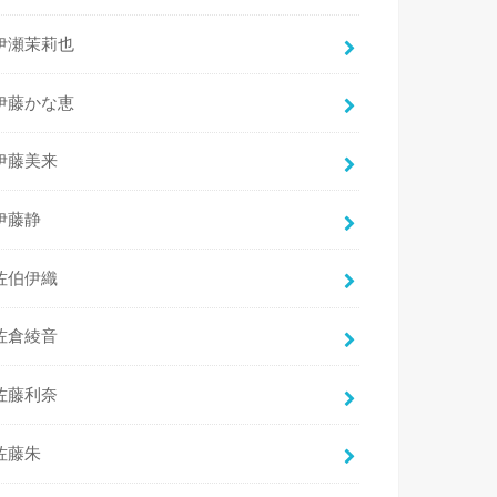
伊瀬茉莉也
伊藤かな恵
伊藤美来
伊藤静
佐伯伊織
佐倉綾音
佐藤利奈
佐藤朱