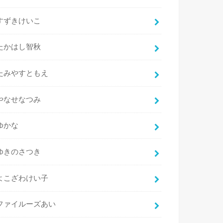
すずきけいこ
たかはし智秋
たみやすともえ
やなせなつみ
ゆかな
ゆきのさつき
よこざわけい子
ファイルーズあい