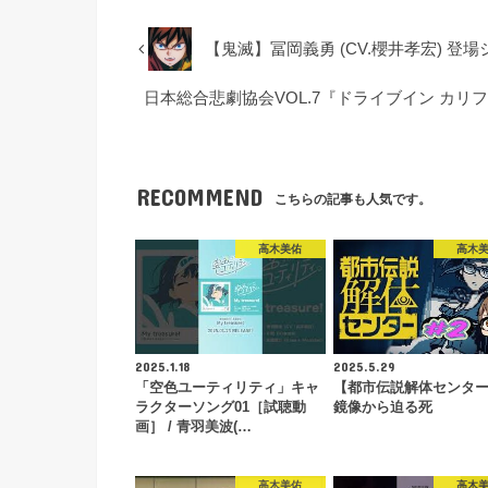
【鬼滅】冨岡義勇 (CV.櫻井孝宏) 
日本総合悲劇協会VOL.7『ドライブイン カリ
RECOMMEND
こちらの記事も人気です。
高木美佑
高木
2025.1.18
2025.5.29
「空色ユーティリティ」キャ
【都市伝説解体センター 
ラクターソング01［試聴動
鏡像から迫る死
画］ / 青羽美波(…
高木美佑
高木