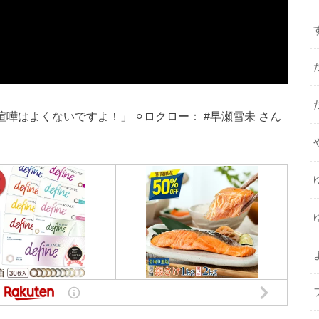
喧嘩はよくないですよ！」 ⚪︎ロクロー： #早瀬雪未 さん