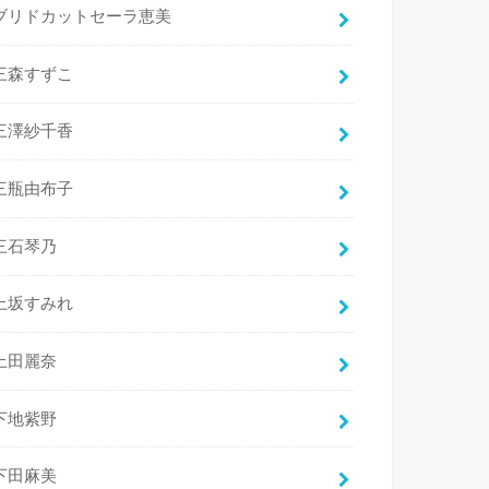
ブリドカットセーラ恵美
三森すずこ
三澤紗千香
三瓶由布子
三石琴乃
上坂すみれ
上田麗奈
下地紫野
下田麻美