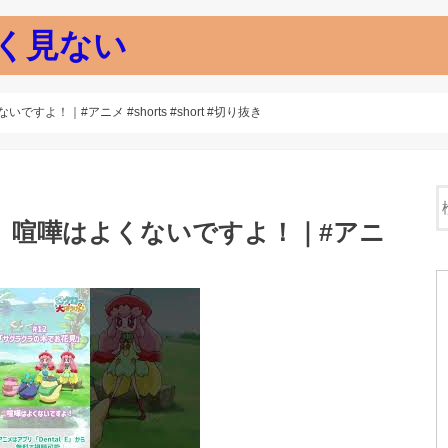
く見ない
すよ！｜#アニメ #shorts #short #切り抜き
 】喧嘩はよくないですよ！｜#アニ
き