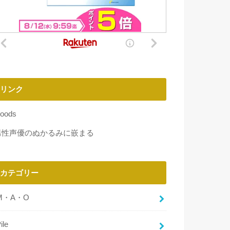
リンク
oods
男性声優のぬかるみに嵌まる
カテゴリー
M・A・O
ile