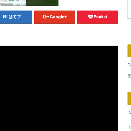
はてブ
Google+
Pocket
G
P