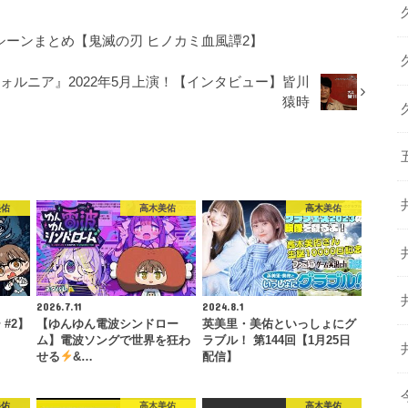
登場シーンまとめ【鬼滅の刃 ヒノカミ血風譚2】
フォルニア』2022年5月上演！【インタビュー】皆川
猿時
美佑
高木美佑
高木美佑
2026.7.11
2024.8.1
#2】
【ゆんゆん電波シンドロー
英美里・美佑といっしょにグ
ム】電波ソングで世界を狂わ
ラブル！ 第144回【1月25日
せる
&…
配信】
美佑
高木美佑
高木美佑