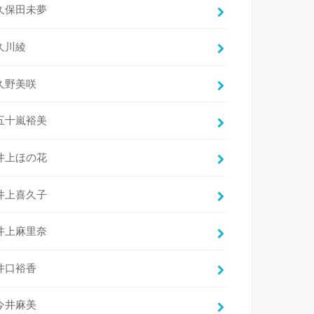
久保田未夢
久川綾
久野美咲
五十嵐裕美
井上ほの花
井上喜久子
井上麻里奈
井口裕香
今井麻美