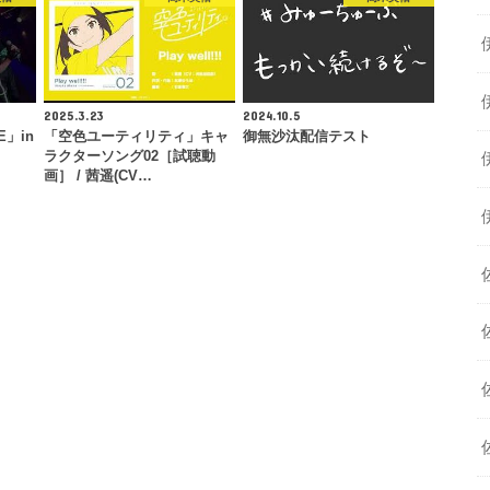
2025.3.23
2024.10.5
E」in
「空色ユーティリティ」キャ
御無沙汰配信テスト
ラクターソング02［試聴動
画］ / 茜遥(CV…