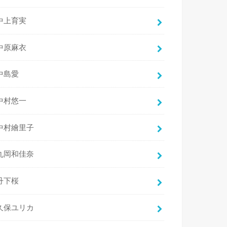
中上育実
中原麻衣
中島愛
中村悠一
中村繪里子
丸岡和佳奈
丹下桜
久保ユリカ