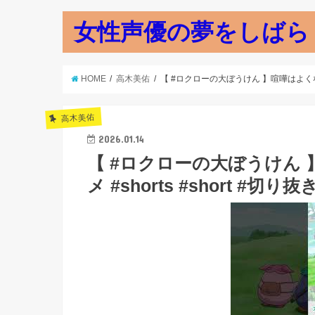
女性声優の夢をしばら
HOME
高木美佑
【 #ロクローの大ぼうけん 】喧嘩はよくないで
高木美佑
2026.01.14
【 #ロクローの大ぼうけん
メ #shorts #short #切り抜