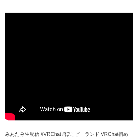
みあたみ生配信 #VRChat #ぽこピーランド VRChat初め