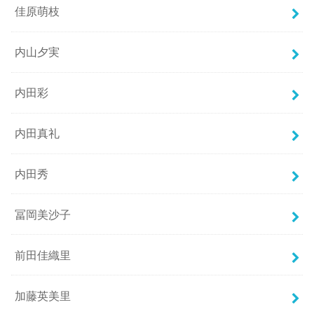
佳原萌枝
内山夕実
内田彩
内田真礼
内田秀
冨岡美沙子
前田佳織里
加藤英美里