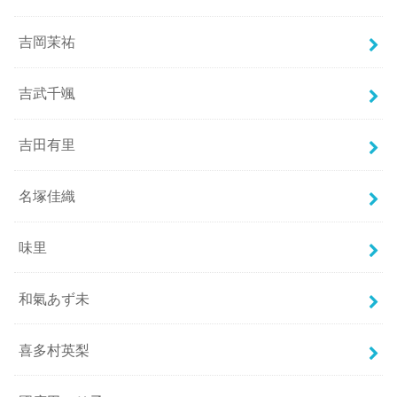
吉岡茉祐
吉武千颯
吉田有里
名塚佳織
味里
和氣あず未
喜多村英梨