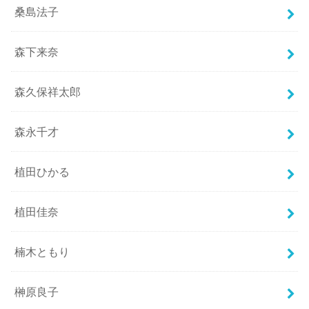
桑島法子
森下来奈
森久保祥太郎
森永千才
植田ひかる
植田佳奈
楠木ともり
榊原良子