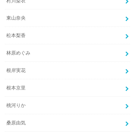
村川梨衣
東山奈央
松本梨香
林原めぐみ
根岸実花
根本京里
桃河りか
桑原由気