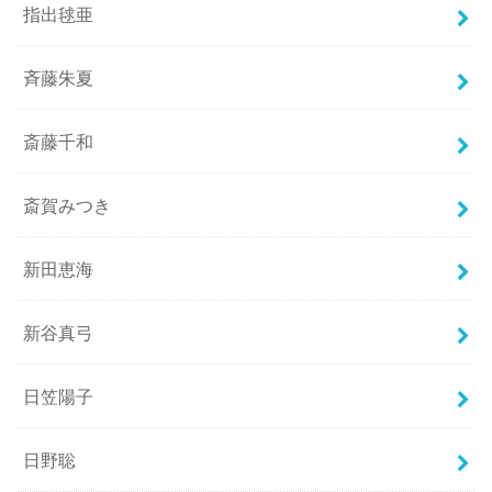
指出毬亜
斉藤朱夏
斎藤千和
斎賀みつき
新田恵海
新谷真弓
日笠陽子
日野聡