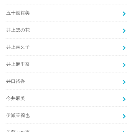
五十嵐裕美
井上ほの花
井上喜久子
井上麻里奈
井口裕香
今井麻美
伊瀬茉莉也