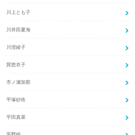
川上とも子
川井田夏海
川澄綾子
巽悠衣子
市ノ瀬加那
平塚紗依
平田真菜
平野綾