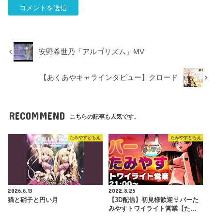
安野希世乃「アルゴリズム」MV
【あくあやキャラインタビュー】クロード
RECOMMEND
こちらの記事も人気です。
たみやすともえ
たみやすともえ
2026.6.13
2022.8.25
猫と硝子と円い月
【3D配信】初見様歓迎
バーた
みやすトワイライト営業【た…