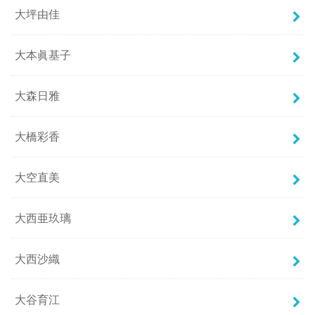
大坪由佳
大本眞基子
大森日雅
大橋彩香
大空直美
大西亜玖璃
大西沙織
大谷育江