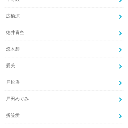
広橋涼
徳井青空
悠木碧
愛美
戸松遥
戸田めぐみ
折笠愛