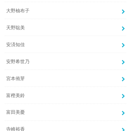
大野柚布子
天野聡美
安済知佳
安野希世乃
宮本侑芽
富樫美鈴
富田美憂
寺崎裕香