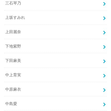
三石琴乃
上坂すみれ
上田麗奈
下地紫野
下田麻美
中上育実
中原麻衣
中島愛