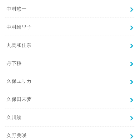
中村悠一
中村繪里子
丸岡和佳奈
丹下桜
久保ユリカ
久保田未夢
久川綾
久野美咲