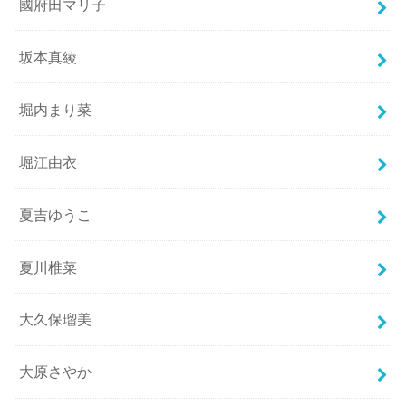
國府田マリ子
坂本真綾
堀内まり菜
堀江由衣
夏吉ゆうこ
夏川椎菜
大久保瑠美
大原さやか