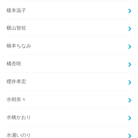
榎本温子
横山智佐
橋本ちなみ
橘杏咲
櫻井孝宏
水樹奈々
水橋かおり
水瀬いのり