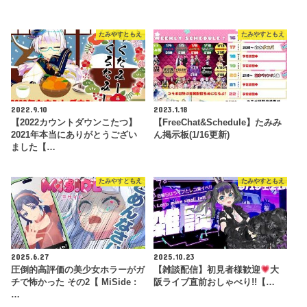
たみやすともえ
たみやすともえ
2022.9.10
2023.1.18
【2022カウントダウンこたつ】
【FreeChat&Schedule】たみみ
2021年本当にありがとうござい
ん掲示板(1/16更新)
ました【…
たみやすともえ
たみやすともえ
2025.6.27
2025.10.23
圧倒的高評価の美少女ホラーがガ
【雑談配信】初見者様歓迎
大
チで怖かった その2【 MiSide :
阪ライブ直前おしゃべり!!【…
…