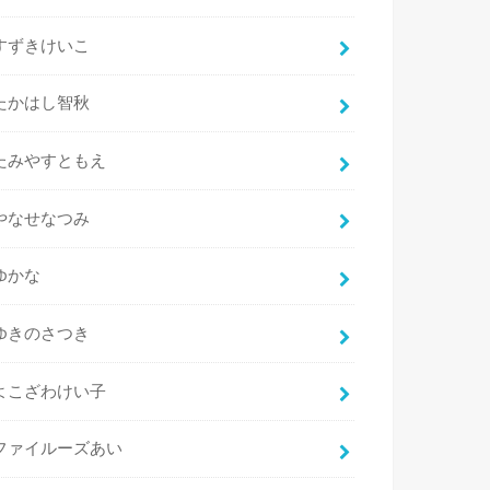
すずきけいこ
たかはし智秋
たみやすともえ
やなせなつみ
ゆかな
ゆきのさつき
よこざわけい子
ファイルーズあい