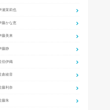
伊瀬茉莉也
伊藤かな恵
伊藤美来
伊藤静
佐伯伊織
佐倉綾音
佐藤利奈
佐藤朱