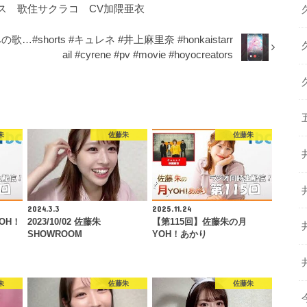
ス 歌住サクラコ CV加隈亜衣
orts #キュレネ #井上麻里奈 #honkaistarr
ail #cyrene #pv #movie #hoyocreators
朱
佐藤朱
佐藤朱
2024.3.3
2025.11.24
OH！
2023/10/02 佐藤朱
【第115回】佐藤朱の月
SHOWROOM
YOH！あかり
朱
佐藤朱
佐藤朱