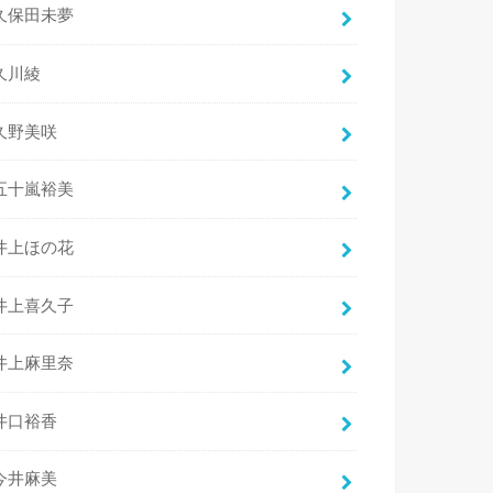
久保田未夢
久川綾
久野美咲
五十嵐裕美
井上ほの花
井上喜久子
井上麻里奈
井口裕香
今井麻美