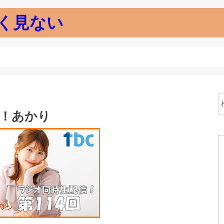
く見ない
H！あかり