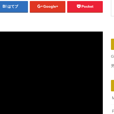
はてブ
Google+
Pocket
G
P