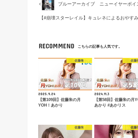
ブルーアーカイブ ニューイヤーボイ
【#崩壊スターレイル】キュレネによるおやすみの歌…#sh
RECOMMEND
こちらの記事も人気です。
佐藤朱
佐藤
2025.9.24
2024.11.3
【第109回】佐藤朱の月
【第58回】佐藤朱の月Y
YOH！あかり
あかり #あかリス
佐藤朱
佐藤