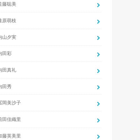
佐藤聡美
佳原萌枝
内山夕実
内田彩
内田真礼
内田秀
冨岡美沙子
前田佳織里
加藤英美里