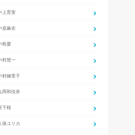
中上育実
中原麻衣
中島愛
中村悠一
中村繪里子
丸岡和佳奈
丹下桜
久保ユリカ