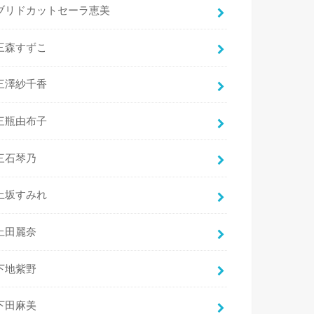
ブリドカットセーラ恵美
三森すずこ
三澤紗千香
三瓶由布子
三石琴乃
上坂すみれ
上田麗奈
下地紫野
下田麻美