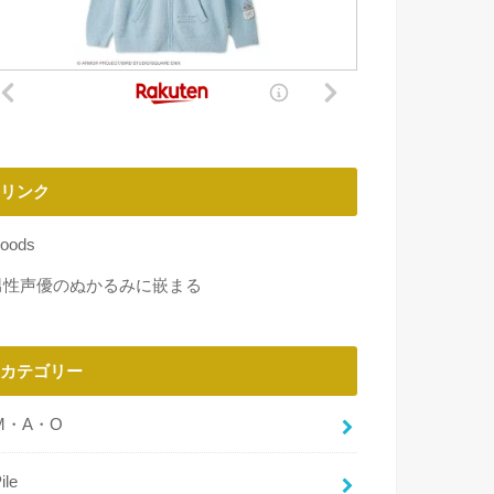
リンク
oods
男性声優のぬかるみに嵌まる
カテゴリー
M・A・O
ile