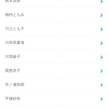
島本須美
嶺内ともみ
川上とも子
川井田夏海
川澄綾子
巽悠衣子
市ノ瀬加那
平塚紗依