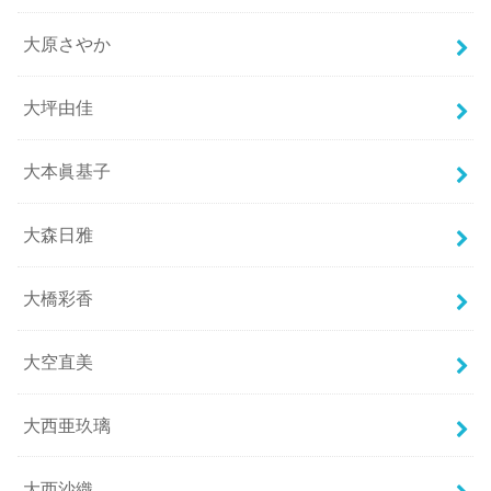
大原さやか
大坪由佳
大本眞基子
大森日雅
大橋彩香
大空直美
大西亜玖璃
大西沙織