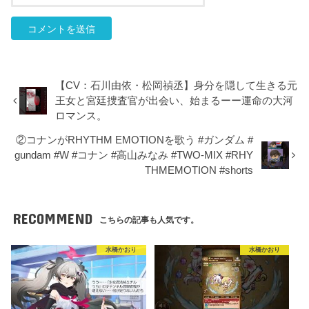
【CV：石川由依・松岡禎丞】身分を隠して生きる元
王女と宮廷捜査官が出会い、始まるーー運命の大河
ロマンス。
②コナンがRHYTHM EMOTIONを歌う #ガンダム #
gundam #W #コナン #高山みなみ #TWO-MIX #RHY
THMEMOTION #shorts
RECOMMEND
こちらの記事も人気です。
水橋かおり
水橋かおり