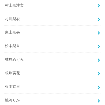
村上奈津実
村川梨衣
東山奈央
松本梨香
林原めぐみ
根岸実花
根本京里
桃河りか