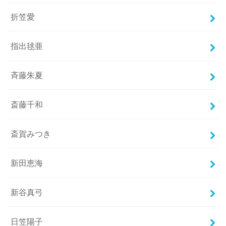
折笠愛
指出毬亜
斉藤朱夏
斎藤千和
斎賀みつき
新田恵海
新谷真弓
日笠陽子