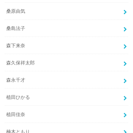
桑原由気
桑島法子
森下来奈
森久保祥太郎
森永千才
植田ひかる
植田佳奈
楠木ともり