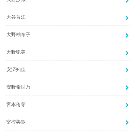
大谷育江
大野柚布子
天野聡美
安済知佳
安野希世乃
宮本侑芽
富樫美鈴