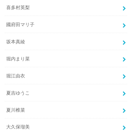
喜多村英梨
國府田マリ子
坂本真綾
堀内まり菜
堀江由衣
夏吉ゆうこ
夏川椎菜
大久保瑠美