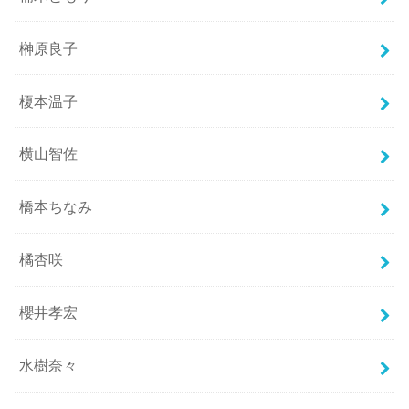
榊原良子
榎本温子
横山智佐
橋本ちなみ
橘杏咲
櫻井孝宏
水樹奈々