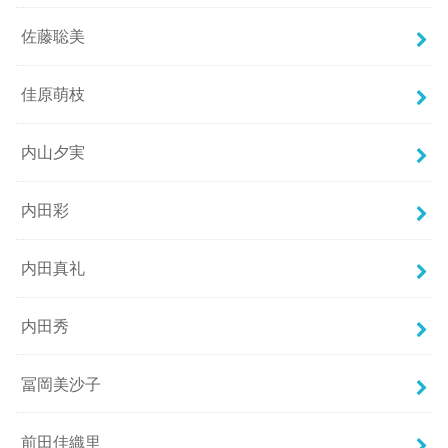
佐藤聡美
佳原萌枝
内山夕実
内田彩
内田真礼
内田秀
冨岡美沙子
前田佳織里