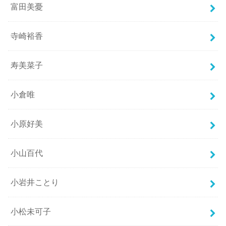
富田美憂
寺崎裕香
寿美菜子
小倉唯
小原好美
小山百代
小岩井ことり
小松未可子