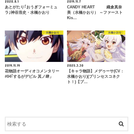
2020.8.1
2019.11.7
あとがたり｢おうぎフォーミュ
CANDY HEART 織倉真奈
ラ｣神谷浩史・水橋かおり
美（水橋かおり） ～ファースト
Kis…
水橋かおり
水橋かおり
2019.11.19
2025.3.30
花物語オーディオコメンタリー
【キャラ物語】メデゥーサ(CV：
#04｢するがデビル 其ノ肆」
水橋かおり)(プリンセスコネク
ト！)【プ…