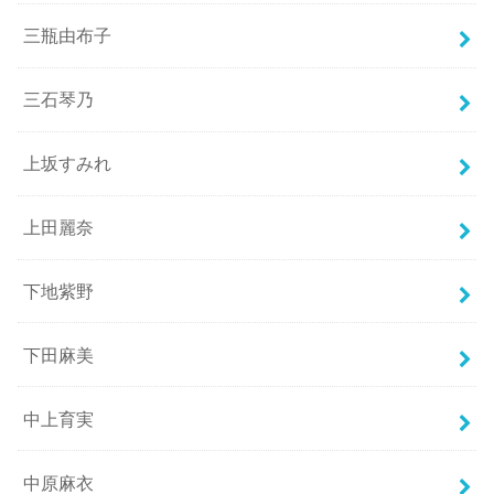
三瓶由布子
三石琴乃
上坂すみれ
上田麗奈
下地紫野
下田麻美
中上育実
中原麻衣