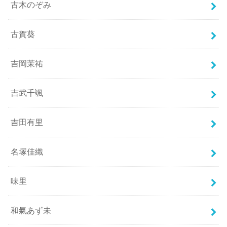
古木のぞみ
古賀葵
吉岡茉祐
吉武千颯
吉田有里
名塚佳織
味里
和氣あず未