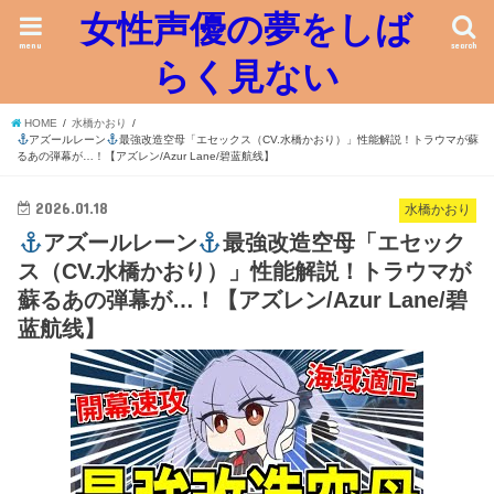
女性声優の夢をしば
menu
search
らく見ない
HOME
水橋かおり
アズールレーン
最強改造空母「エセックス（CV.水橋かおり）」性能解説！トラウマが蘇
るあの弾幕が…！【アズレン/Azur Lane/碧蓝航线】
2026.01.18
水橋かおり
アズールレーン
最強改造空母「エセック
ス（CV.水橋かおり）」性能解説！トラウマが
蘇るあの弾幕が…！【アズレン/Azur Lane/碧
蓝航线】