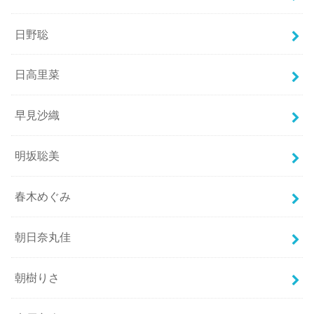
日野聡
日高里菜
早見沙織
明坂聡美
春木めぐみ
朝日奈丸佳
朝樹りさ