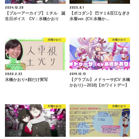
2024.12.28
2025.8.1
【ブルーアーカイブ】ミチル 誕
【ポコダン】 巴マミ&百江なぎさ
生日ボイス CV：水橋かおり
水着ver. (CV.水橋か…
水橋かおり
水橋かおり
2020.2.23
2019.12.13
水橋かおり×顔だけ実写
【グラブル】メドゥーサ(CV 水橋
かおり)～2018)【ホワイトデー】
水橋かおり
水橋かおり