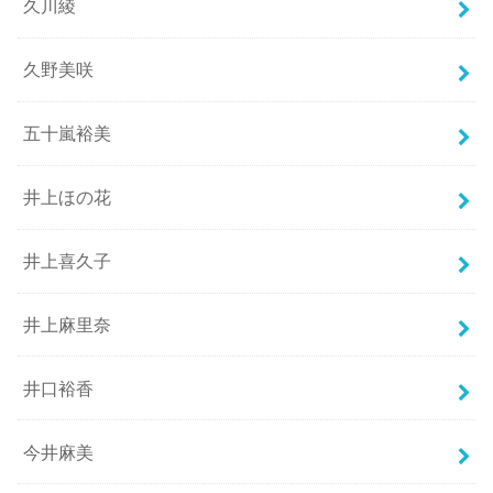
久川綾
久野美咲
五十嵐裕美
井上ほの花
井上喜久子
井上麻里奈
井口裕香
今井麻美