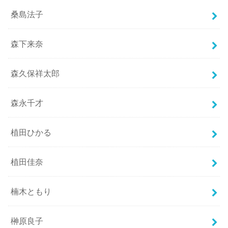
桑島法子
森下来奈
森久保祥太郎
森永千才
植田ひかる
植田佳奈
楠木ともり
榊原良子