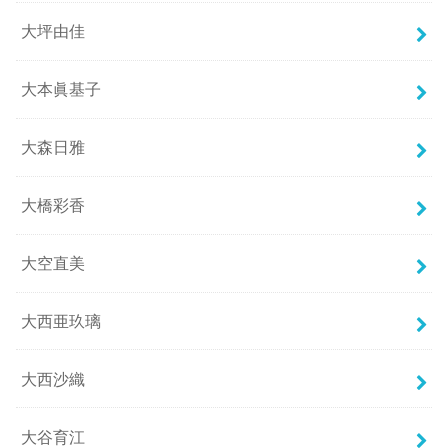
大坪由佳
大本眞基子
大森日雅
大橋彩香
大空直美
大西亜玖璃
大西沙織
大谷育江