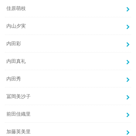
佳原萌枝
内山夕実
内田彩
内田真礼
内田秀
冨岡美沙子
前田佳織里
加藤英美里