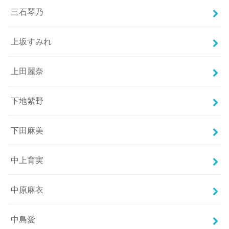
三石琴乃
上坂すみれ
上田麗奈
下地紫野
下田麻美
中上育実
中原麻衣
中島愛