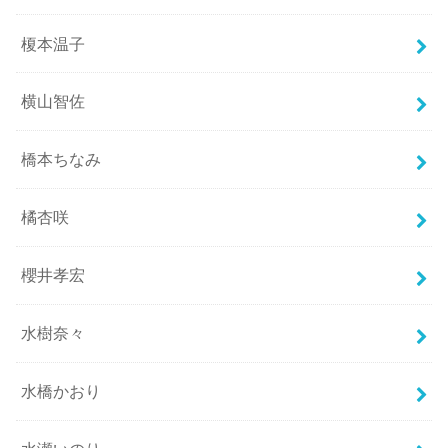
榎本温子
横山智佐
橋本ちなみ
橘杏咲
櫻井孝宏
水樹奈々
水橋かおり