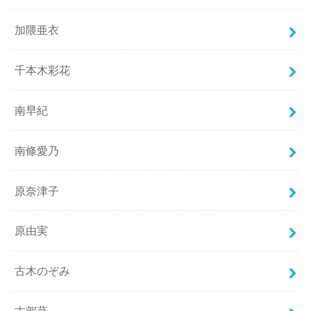
加隈亜衣
千本木彩花
南早紀
南條愛乃
原奈津子
原由実
古木のぞみ