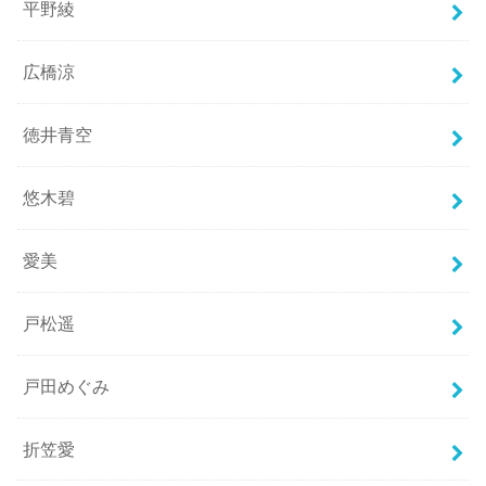
平野綾
広橋涼
徳井青空
悠木碧
愛美
戸松遥
戸田めぐみ
折笠愛