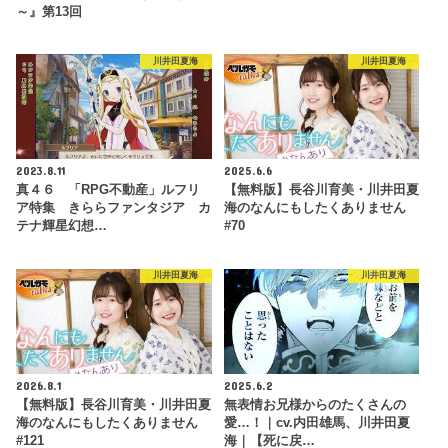
～』第13回
川井田夏海
川井田夏海
2023.8.11
2025.6.6
真４６ 「RPG不動産」ルフリ
【無料版】長谷川育美・川井田夏
ア特集 きららファンタジア カ
海のなんにもしたくありません
テナ輝星幻想…
#70
川井田夏海
川井田夏海
2026.8.1
2025.6.2
【無料版】長谷川育美・川井田夏
無表情お兄様からのたくさんの
海のなんにもしたくありません
愛…！｜cv.内田雄馬、川井田夏
#121
海｜【死に戻…