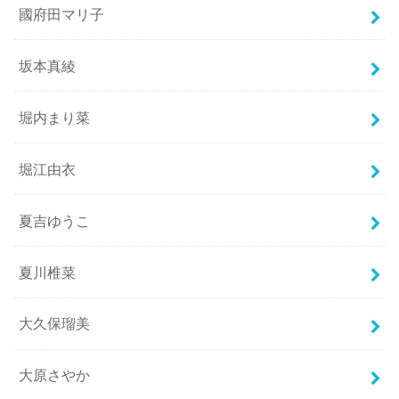
國府田マリ子
坂本真綾
堀内まり菜
堀江由衣
夏吉ゆうこ
夏川椎菜
大久保瑠美
大原さやか