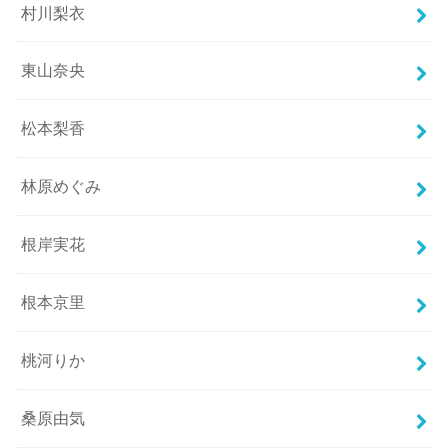
村川梨衣
東山奈央
松本梨香
林原めぐみ
根岸実花
根本京里
桃河りか
桑原由気