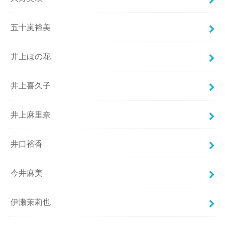
五十嵐裕美
井上ほの花
井上喜久子
井上麻里奈
井口裕香
今井麻美
伊瀬茉莉也