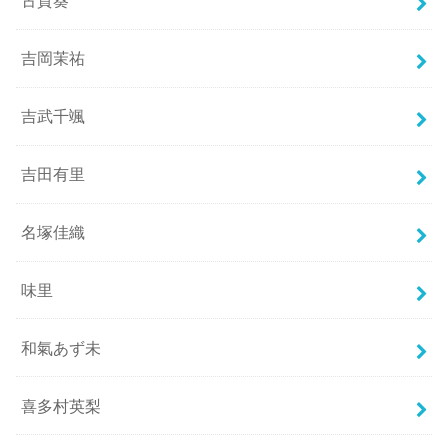
古賀葵
吉岡茉祐
吉武千颯
吉田有里
名塚佳織
味里
和氣あず未
喜多村英梨