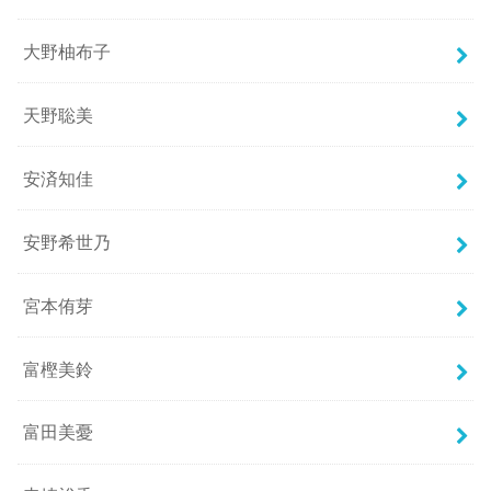
大野柚布子
天野聡美
安済知佳
安野希世乃
宮本侑芽
富樫美鈴
富田美憂