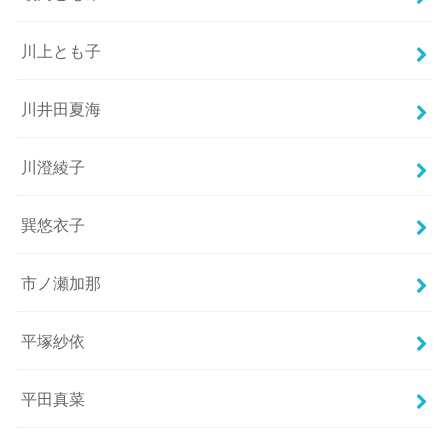
川上とも子
川井田夏海
川澄綾子
巽悠衣子
市ノ瀬加那
平塚紗依
平田真菜