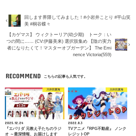
回します界隈してみました！#小岩井ことり #平山笑
美 #桐谷蝶々
【カゲマス】 ウィクトーリア(幼少期) トーク：い
つの間に…… (CV:伊藤美来) 選択肢集め 【陰の実力
者になりたくて！マスターオブガーデン】 The Emi
nence Victoria(559)
RECOMMEND
こちらの記事も人気です。
川井田夏海
川井田夏海
2025.12.24
2022.8.3
『エパリダ 元教え子たちのラジ
TVアニメ『RPG不動産』 ノンク
オ ～最深情報、お届けします
レジットOP