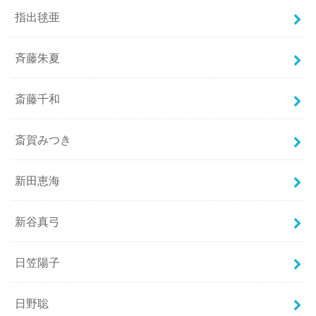
指出毬亜
斉藤朱夏
斎藤千和
斎賀みつき
新田恵海
新谷真弓
日笠陽子
日野聡