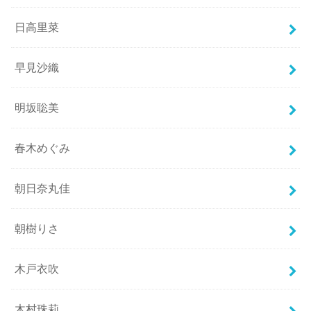
日高里菜
早見沙織
明坂聡美
春木めぐみ
朝日奈丸佳
朝樹りさ
木戸衣吹
木村珠莉