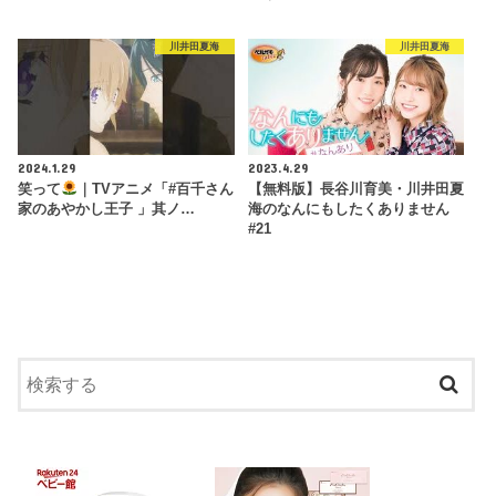
川井田夏海
川井田夏海
2024.1.29
2023.4.29
笑って
｜TVアニメ「#百千さん
【無料版】長谷川育美・川井田夏
家のあやかし王子 」其ノ…
海のなんにもしたくありません
#21