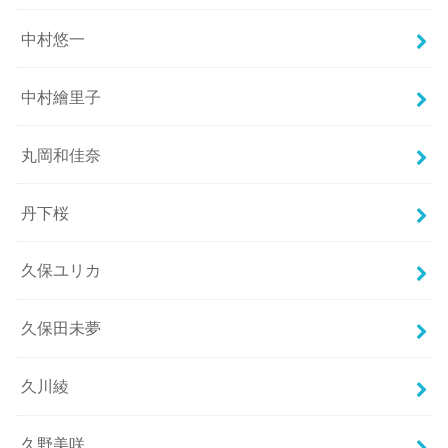
中村悠一
中村繪里子
丸岡和佳奈
丹下桜
久保ユリカ
久保田未夢
久川綾
久野美咲