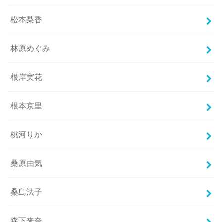
松本梨香
林原めぐみ
根岸実花
根本京里
桃河りか
桑原由気
桑島法子
森下来奈