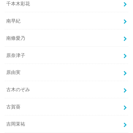
千本木彩花
南早紀
南條愛乃
原奈津子
原由実
古木のぞみ
古賀葵
吉岡茉祐