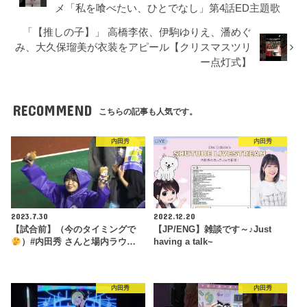
メ「私を喰べたい、ひとでなし」第4話ED主題歌
「【推しの子】」 高橋李依、伊駒ゆりえ、潘めぐ
み、大久保瑠美が衣装をアピール【クリスマスツリ
ー点灯式】
RECOMMEND
こちらの記事も人気です。
内田秀
内田秀
2023.7.30
2022.12.20
【試合前】（今のタイミングで
【JP/ENG】雑談です～♪Just
）#内田秀 さんと場内ラウ…
having a talk~
内田秀
内田秀