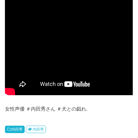
女性声優 ＃内田秀さん ＃犬との戯れ.
内田秀
内田秀