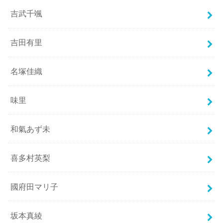
吉武千颯
吉田有里
名塚佳織
味里
和氣あず未
喜多村英梨
國府田マリ子
坂本真綾