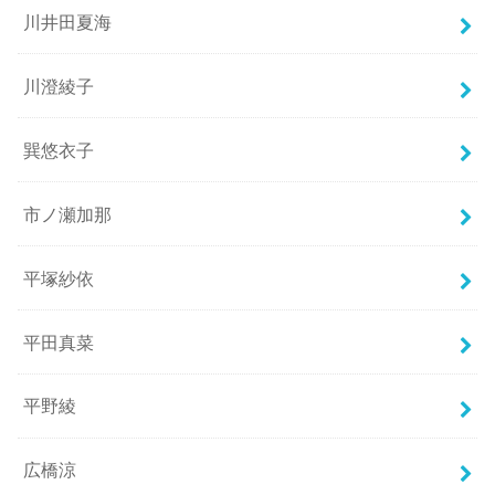
川井田夏海
川澄綾子
巽悠衣子
市ノ瀬加那
平塚紗依
平田真菜
平野綾
広橋涼