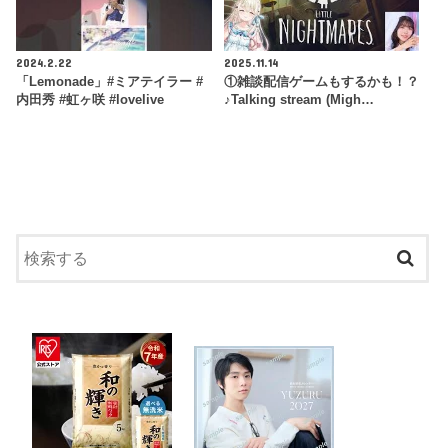
2024.2.22
2025.11.14
「Lemonade」#ミアテイラー #
①雑談配信ゲームもするかも！？
内田秀 #虹ヶ咲 #lovelive
♪Talking stream (Migh…