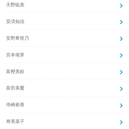
天野聡美
安済知佳
安野希世乃
宮本侑芽
富樫美鈴
富田美憂
寺崎裕香
寿美菜子