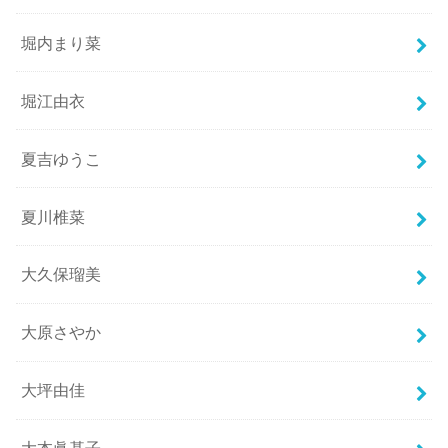
堀内まり菜
堀江由衣
夏吉ゆうこ
夏川椎菜
大久保瑠美
大原さやか
大坪由佳