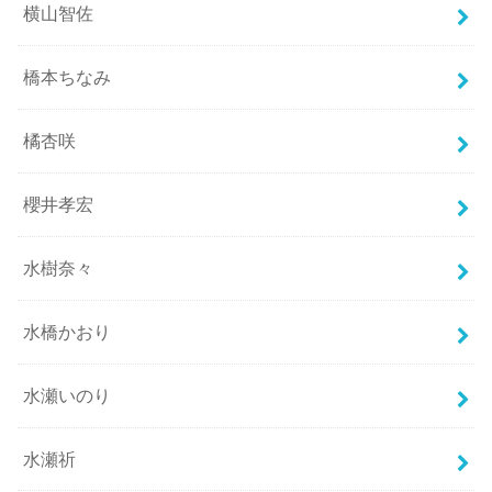
横山智佐
橋本ちなみ
橘杏咲
櫻井孝宏
水樹奈々
水橋かおり
水瀬いのり
水瀬祈