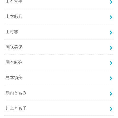
山本希望
山本彩乃
山村響
岡咲美保
岡本麻弥
島本須美
嶺内ともみ
川上とも子