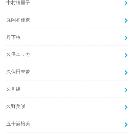
中村繪里子
丸岡和佳奈
丹下桜
久保ユリカ
久保田未夢
久川綾
久野美咲
五十嵐裕美