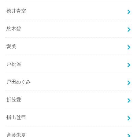
徳井青空
悠木碧
愛美
戸松遥
戸田めぐみ
折笠愛
指出毬亜
斉藤朱夏