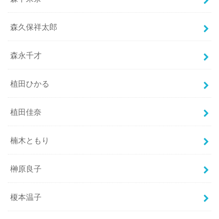
森久保祥太郎
森永千才
植田ひかる
植田佳奈
楠木ともり
榊原良子
榎本温子