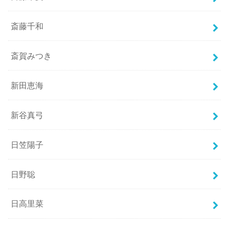
斎藤千和
斎賀みつき
新田恵海
新谷真弓
日笠陽子
日野聡
日高里菜