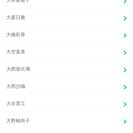
大本眞基子
大森日雅
大橋彩香
大空直美
大西亜玖璃
大西沙織
大谷育江
大野柚布子