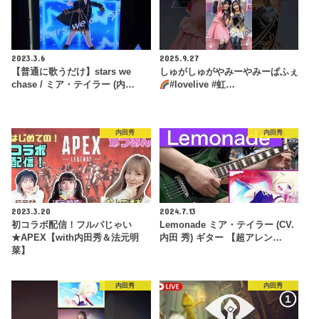
2023.3.6
2025.9.27
【普通に歌うだけ】stars we
しゅがしゅがやみーやみーぱふぇ
chase / ミア・テイラー (内…
#lovelive #虹…
内田秀
内田秀
2023.3.20
2024.7.13
初コラボ配信！フルパじゃい
Lemonade ミア・テイラー (CV.
★APEX【with内田秀＆法元明
内田 秀) ギター 【超アレン…
菜】
内田秀
内田秀