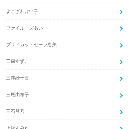
よこざわけい子
ファイルーズあい
ブリドカットセーラ恵美
三森すずこ
三澤紗千香
三瓶由布子
三石琴乃
上坂すみれ