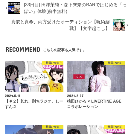
[33日目] 田澤茉純・森下来奈のBARではじめる「っ
ぽい」体験(前半無料)
真依と真希、両方受けたオーディション【呪術廻
戦】【文字起こし】
RECOMMEND
こちらの記事も人気です。
植田ひかる
植田ひかる
2024.5.11
2024.2.27
【＃２】其れ、則ちラジオ。しー
植田ひかる × LIVERTINE AGE
ずん２
コラボレーション
植田ひかる
植田ひかる