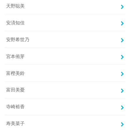
天野聡美
安済知佳
安野希世乃
宮本侑芽
富樫美鈴
富田美憂
寺崎裕香
寿美菜子