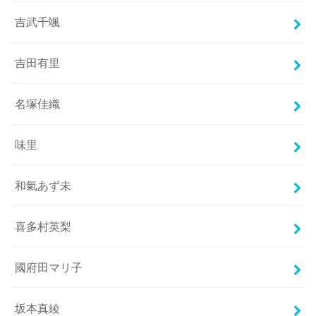
吉武千颯
吉田有里
名塚佳織
味里
和氣あず未
喜多村英梨
國府田マリ子
坂本真綾