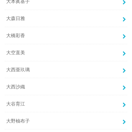
大本眞基子
大森日雅
大橋彩香
大空直美
大西亜玖璃
大西沙織
大谷育江
大野柚布子