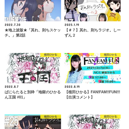
2022.7.30
2025.1.19
★地上波版★「其れ、則ちスケッ
【＃７】其れ、則ちラジオ。しー
チ。」第2話
ずん２
植田ひかる
植田ひかる
2022.8.7
2022.8.19
ばにらたると別枠「地獄のひかる
【植田ひかる】FAN!FAM!!FUN!!!
ん王国 #01」
【出演コメント】
植田ひかる
植田ひかる