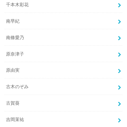
千本木彩花
南早紀
南條愛乃
原奈津子
原由実
古木のぞみ
古賀葵
吉岡茉祐