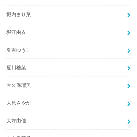
堀内まり菜
堀江由衣
夏吉ゆうこ
夏川椎菜
大久保瑠美
大原さやか
大坪由佳