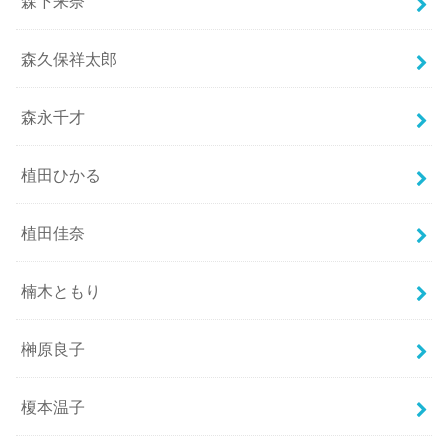
森下来奈
森久保祥太郎
森永千才
植田ひかる
植田佳奈
楠木ともり
榊原良子
榎本温子