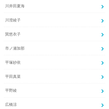
川井田夏海
川澄綾子
巽悠衣子
市ノ瀬加那
平塚紗依
平田真菜
平野綾
広橋涼