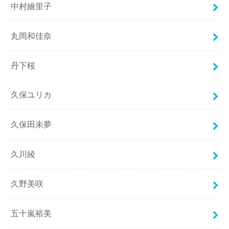
中村繪里子
丸岡和佳奈
丹下桜
久保ユリカ
久保田未夢
久川綾
久野美咲
五十嵐裕美