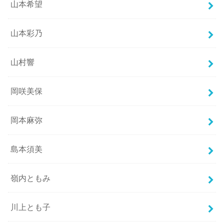
山本希望
山本彩乃
山村響
岡咲美保
岡本麻弥
島本須美
嶺内ともみ
川上とも子