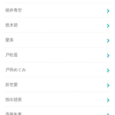
徳井青空
悠木碧
愛美
戸松遥
戸田めぐみ
折笠愛
指出毬亜
斉藤朱夏