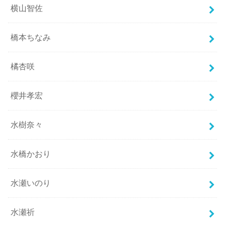
横山智佐
橋本ちなみ
橘杏咲
櫻井孝宏
水樹奈々
水橋かおり
水瀬いのり
水瀬祈