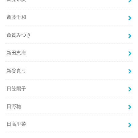
斎藤千和
斎賀みつき
新田恵海
新谷真弓
日笠陽子
日野聡
日高里菜