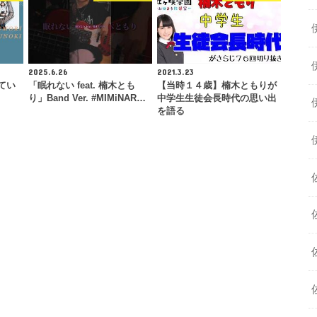
2025.6.26
2021.3.23
てい
「眠れない feat. 楠木とも
【当時１４歳】楠木ともりが
り」Band Ver. #MIMiNAR…
中学生生徒会長時代の思い出
を語る