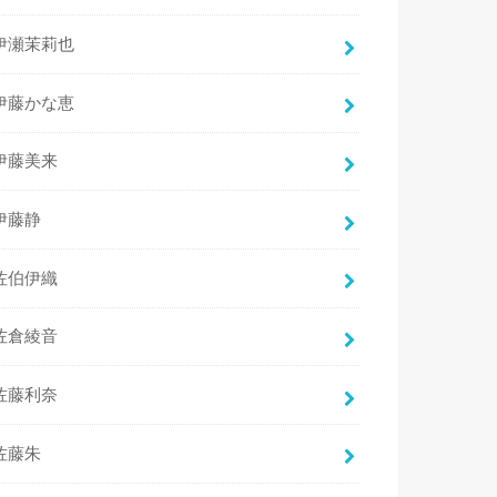
伊瀬茉莉也
伊藤かな恵
伊藤美来
伊藤静
佐伯伊織
佐倉綾音
佐藤利奈
佐藤朱