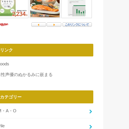
リンク
oods
男性声優のぬかるみに嵌まる
カテゴリー
M・A・O
ile