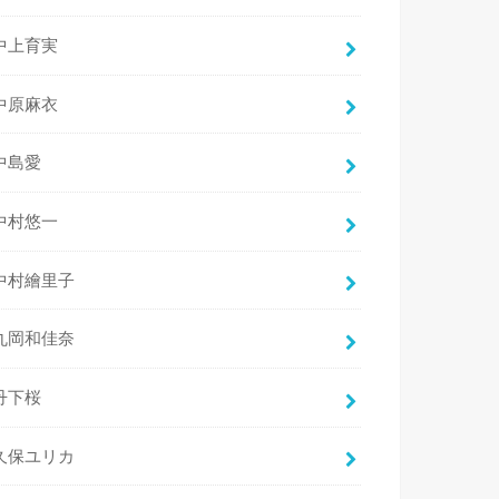
中上育実
中原麻衣
中島愛
中村悠一
中村繪里子
丸岡和佳奈
丹下桜
久保ユリカ