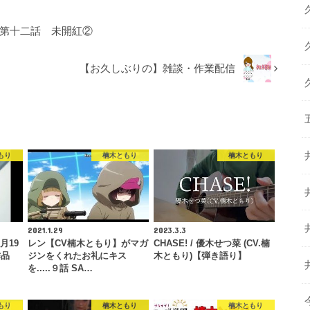
 第十二話 未開紅②
【お久しぶりの】雑談・作業配信
もり
楠木ともり
楠木ともり
2021.1.29
2023.3.3
月19
レン【CV楠木ともり】がマガ
CHASE! / 優木せつ菜 (CV.楠
作品
ジンをくれたお礼にキス
木ともり)【弾き語り】
を.....９話 SA…
もり
楠木ともり
楠木ともり