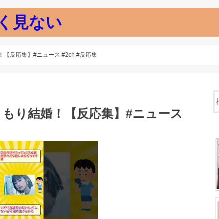
く見ない
反応集】#ニュース #2ch #反応集
ともり結婚！【反応集】#ニュース