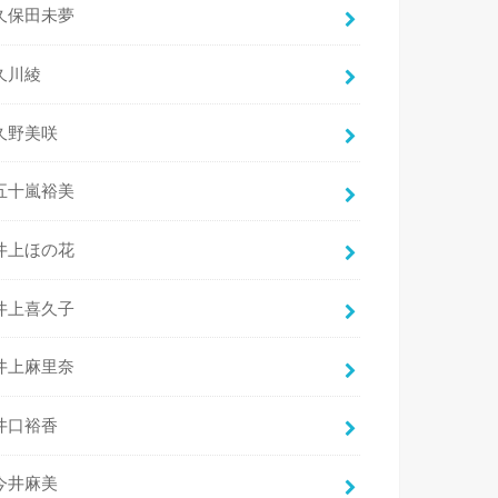
久保田未夢
久川綾
久野美咲
五十嵐裕美
井上ほの花
井上喜久子
井上麻里奈
井口裕香
今井麻美