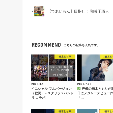
【であいもん】目指せ！ 和菓子職人
RECOMMEND
こちらの記事も人気です。
楠木ともり
楠木と
2020.8.3
2020.7.20
イニシャル フルバージョン
声優の楠木ともりが8
（歌詞） - スタリラｘバンド
日にメジャーデビュー
リ コラボ
「…
楠木ともり
楠木と