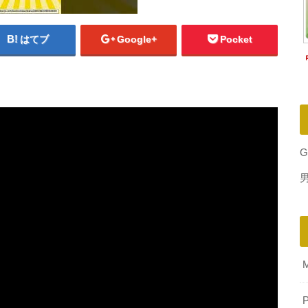
はてブ
Google+
Pocket
G
P