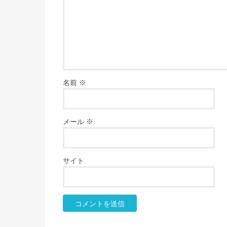
名前
※
メール
※
サイト