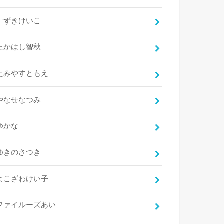
すずきけいこ
たかはし智秋
たみやすともえ
やなせなつみ
ゆかな
ゆきのさつき
よこざわけい子
ファイルーズあい