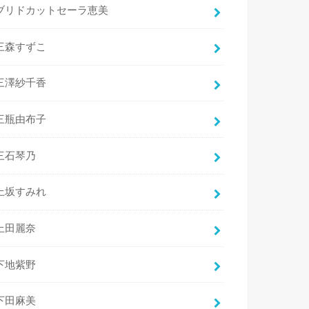
ブリドカットセーラ恵美
三森すずこ
三澤紗千香
三瓶由布子
三石琴乃
上坂すみれ
上田麗奈
下地紫野
下田麻美