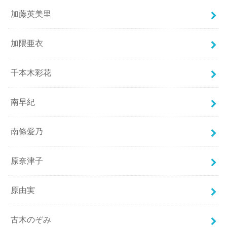
加藤英美里
加隈亜衣
千本木彩花
南早紀
南條愛乃
原奈津子
原由実
古木のぞみ