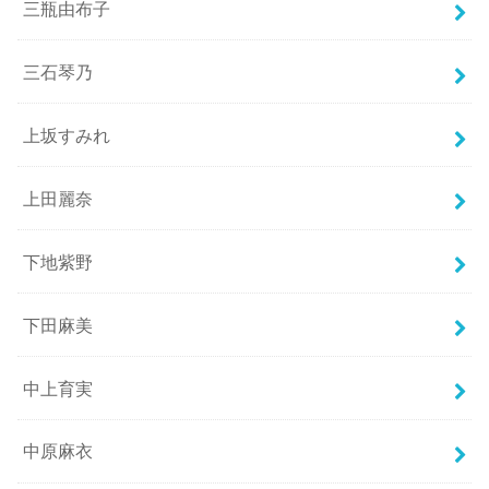
三瓶由布子
三石琴乃
上坂すみれ
上田麗奈
下地紫野
下田麻美
中上育実
中原麻衣