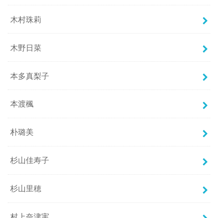
木村珠莉
木野日菜
本多真梨子
本渡楓
朴璐美
杉山佳寿子
杉山里穂
村上奈津実