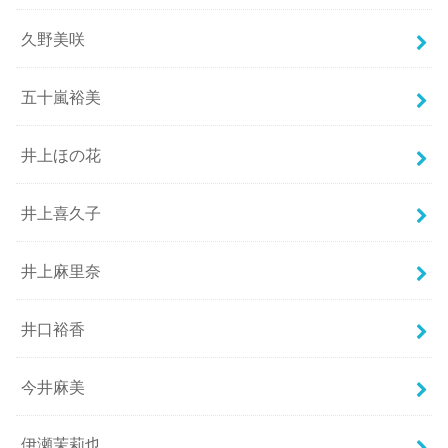
久野美咲
五十嵐裕美
井上ほの花
井上喜久子
井上麻里奈
井口裕香
今井麻美
伊瀬茉莉也