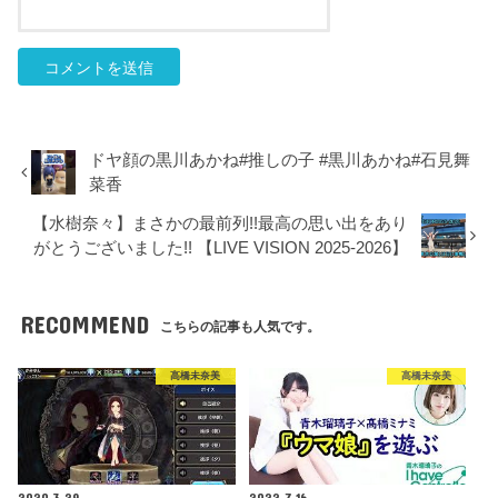
ドヤ顔の黒川あかね#推しの子 #黒川あかね#石見舞
菜香
【水樹奈々】まさかの最前列!!最高の思い出をあり
がとうございました!! 【LIVE VISION 2025-2026】
RECOMMEND
こちらの記事も人気です。
高橋未奈美
高橋未奈美
2020.3.29
2022.7.16