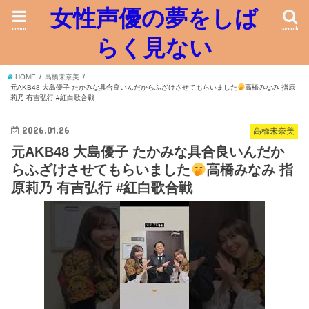
女性声優の夢をしば
menu
search
らく見ない
HOME
高橋未奈美
元AKB48 大島優子 たかみな具合良いんだからふざけさせてもらいました
高橋みなみ 指原
莉乃 有吉弘行 #紅白歌合戦
2026.01.26
高橋未奈美
元AKB48 大島優子 たかみな具合良いんだか
らふざけさせてもらいました
高橋みなみ 指
原莉乃 有吉弘行 #紅白歌合戦