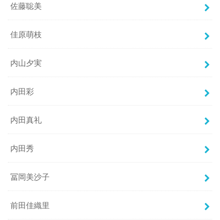
佐藤聡美
佳原萌枝
内山夕実
内田彩
内田真礼
内田秀
冨岡美沙子
前田佳織里