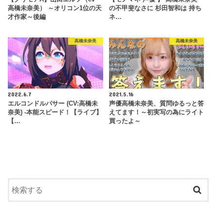
高橋未奈美） ～オリコン1位の天
の不甲斐なさに 杉田智和は 持ち
才作家～後編
ネ…
高橋未奈美
高橋未奈美
2022.6.7
2021.5.16
エルコンドルパサー (CV:高橋未
声優高橋未奈美、質問ゆるっと答
奈美) -本能スピード！【ライブ】
えてます！～初実写の為にライト
【…
買ったよ～