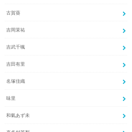
古賀葵
吉岡茉祐
吉武千颯
吉田有里
名塚佳織
味里
和氣あず未