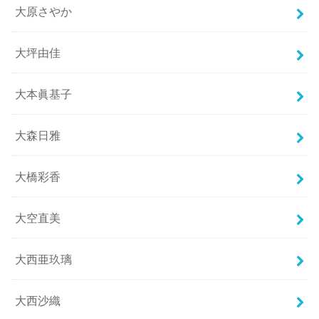
大原さやか
大坪由佳
大本眞基子
大森日雅
大橋彩香
大空直美
大西亜玖璃
大西沙織