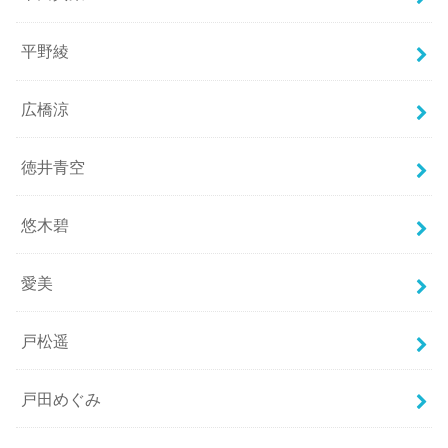
平野綾
広橋涼
徳井青空
悠木碧
愛美
戸松遥
戸田めぐみ