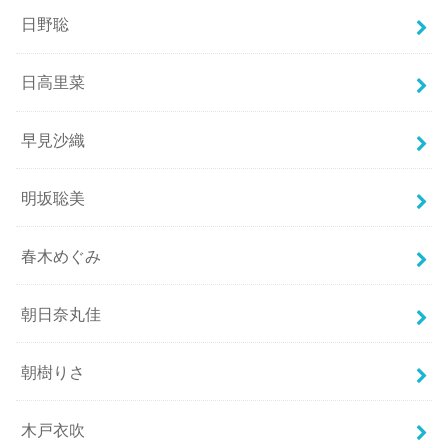
日野聡
日高里菜
早見沙織
明坂聡美
春木めぐみ
朝日奈丸佳
朝樹りさ
木戸衣吹