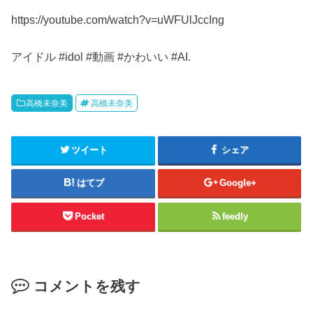
https://youtube.com/watch?v=uWFUlJccIng
アイドル #idol #動画 #かわいい #AI.
高橋未奈美
高橋未奈美
ツイート
シェア
はてブ
Google+
Pocket
feedly
コメントを残す