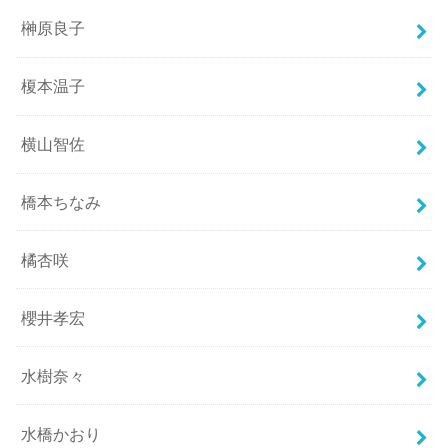
榊原良子
榎本温子
横山智佐
橋本ちなみ
橘杏咲
櫻井孝宏
水樹奈々
水橋かおり