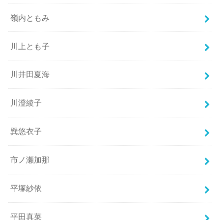
嶺内ともみ
川上とも子
川井田夏海
川澄綾子
巽悠衣子
市ノ瀬加那
平塚紗依
平田真菜