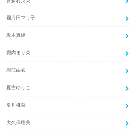
喜多村英梨
國府田マリ子
坂本真綾
堀内まり菜
堀江由衣
夏吉ゆうこ
夏川椎菜
大久保瑠美