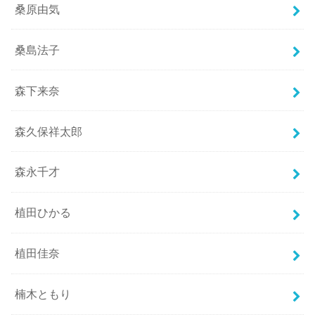
桑原由気
桑島法子
森下来奈
森久保祥太郎
森永千才
植田ひかる
植田佳奈
楠木ともり