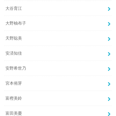
大谷育江
大野柚布子
天野聡美
安済知佳
安野希世乃
宮本侑芽
富樫美鈴
富田美憂