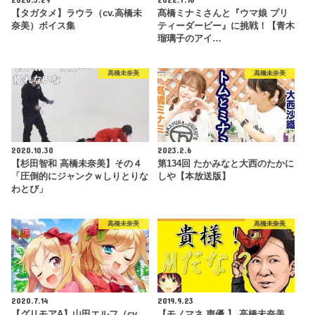
【タガタメ】ラウラ（cv.高橋未
髙橋ミナミさんと『ウマ娘 プリ
奈美）ボイス集
ティーダービー』に挑戦！【青木
瑠璃子のアイ…
高橋未奈美
高橋未奈美
2020.10.30
2023.2.6
【杉田智和 高橋未奈美】その４
第134回 たかみなと大西のたかに
「圧倒的にジャンクｗしりとりな
しや【本放送版】
わとび」
高橋未奈美
高橋未奈美
2020.7.14
2019.9.23
【グリモアA】山田エルフ（cv
【モノマネ 声優 】 高橋未奈美