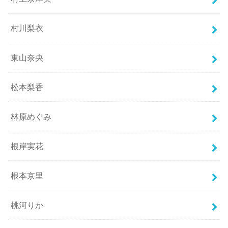
村川梨衣
東山奈央
松本梨香
林原めぐみ
根岸実花
根本京里
桃河りか