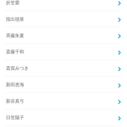
折笠愛
指出毬亜
斉藤朱夏
斎藤千和
斎賀みつき
新田恵海
新谷真弓
日笠陽子