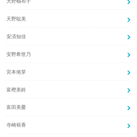
大野柚布子
天野聡美
安済知佳
安野希世乃
宮本侑芽
富樫美鈴
富田美憂
寺崎裕香