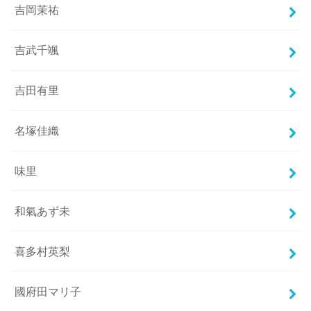
吉岡茉祐
吉武千颯
吉田有里
名塚佳織
味里
和氣あず未
喜多村英梨
國府田マリ子