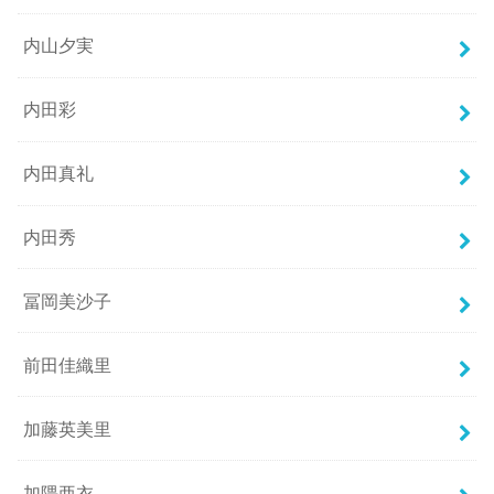
内山夕実
内田彩
内田真礼
内田秀
冨岡美沙子
前田佳織里
加藤英美里
加隈亜衣