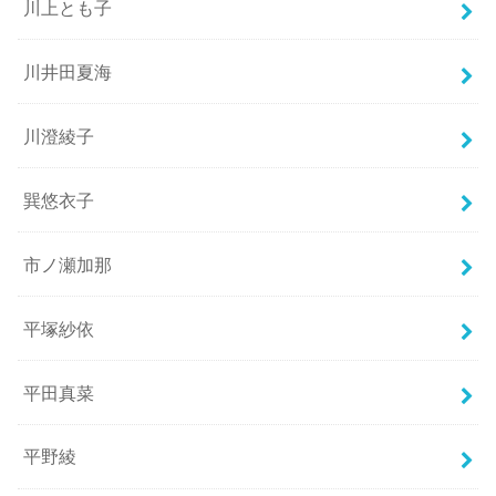
川上とも子
川井田夏海
川澄綾子
巽悠衣子
市ノ瀬加那
平塚紗依
平田真菜
平野綾