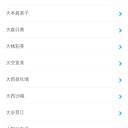
大本眞基子
大森日雅
大橋彩香
大空直美
大西亜玖璃
大西沙織
大谷育江