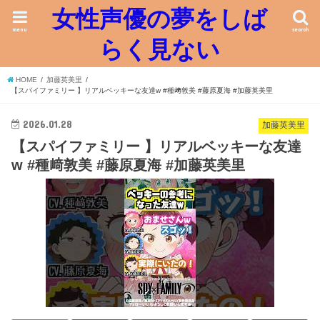
女性声優の夢をしば
menu
search
らく見ない
HOME
加藤英美里
【スパイファミリー 】リアルベッキーな友達w #種﨑敦美 #藤原夏海 #加藤英美里
2026.01.28
加藤英美里
【スパイファミリー 】リアルベッキーな友達
w #種﨑敦美 #藤原夏海 #加藤英美里