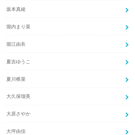
坂本真綾
堀内まり菜
堀江由衣
夏吉ゆうこ
夏川椎菜
大久保瑠美
大原さやか
大坪由佳