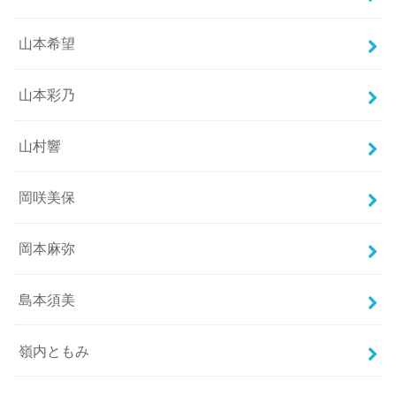
山本希望
山本彩乃
山村響
岡咲美保
岡本麻弥
島本須美
嶺内ともみ