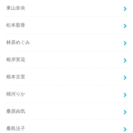
東山奈央
松本梨香
林原めぐみ
根岸実花
根本京里
桃河りか
桑原由気
桑島法子