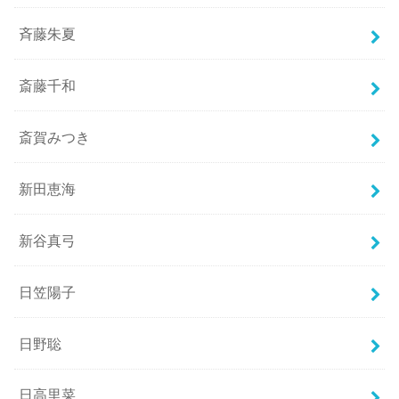
斉藤朱夏
斎藤千和
斎賀みつき
新田恵海
新谷真弓
日笠陽子
日野聡
日高里菜