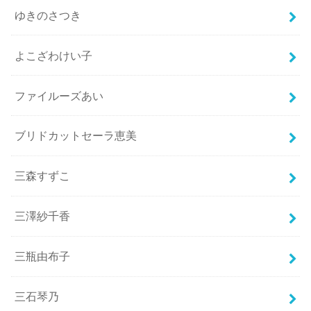
ゆきのさつき
よこざわけい子
ファイルーズあい
ブリドカットセーラ恵美
三森すずこ
三澤紗千香
三瓶由布子
三石琴乃