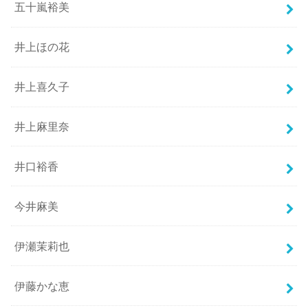
五十嵐裕美
井上ほの花
井上喜久子
井上麻里奈
井口裕香
今井麻美
伊瀬茉莉也
伊藤かな恵