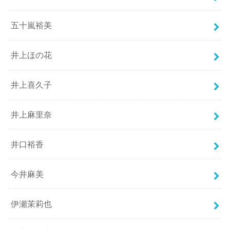
五十嵐裕美
井上ほの花
井上喜久子
井上麻里奈
井口裕香
今井麻美
伊瀬茉莉也