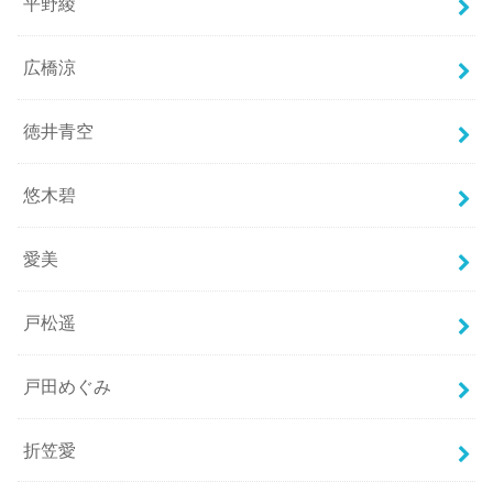
平野綾
広橋涼
徳井青空
悠木碧
愛美
戸松遥
戸田めぐみ
折笠愛