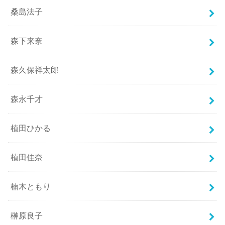
桑島法子
森下来奈
森久保祥太郎
森永千才
植田ひかる
植田佳奈
楠木ともり
榊原良子