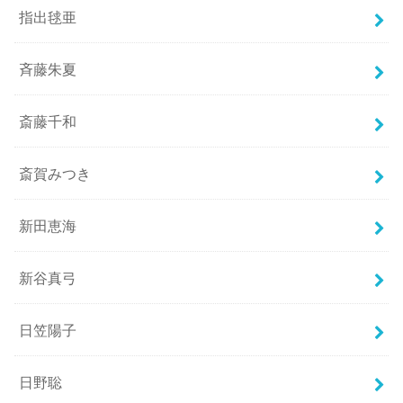
指出毬亜
斉藤朱夏
斎藤千和
斎賀みつき
新田恵海
新谷真弓
日笠陽子
日野聡