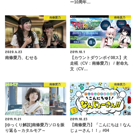
ー10周年…
南條愛乃
南條愛乃
2020.6.23
2019.10.1
南條愛乃、むせる
【カウントダウンボイ08ス】犬
走椛（CV：南條愛乃） / 射命丸
文（CV…
南條愛乃
南條愛乃
2019.11.21
2019.10.23
[ゆっくり解説]南條愛乃ソロを振
【南條愛乃】「こんにちは！なん
り返る～カタルモア～
じょーさん！！」#04