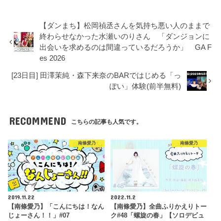
【ダンまち】松岡禎丞さんを気持ち悪い人のままで
終わらせなかった水瀬いのりさん 「ダンジョンに
出会いを求めるのは間違っているだろうか」 GA F
es 2026
[23日目] 田澤茉純・森下来奈のBARではじめる「っ
ぽい」体験(前半無料)
RECOMMEND
こちらの記事も人気です。
南條愛乃
南條愛乃
2019.11.22
2022.11.2
【南條愛乃】「こんにちは！なん
【南條愛乃】全曲ふりかえりトー
じょーさん！！」#07
ク#48「螺旋の春」【ソロデビュ