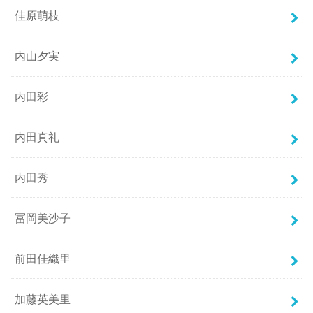
佳原萌枝
内山夕実
内田彩
内田真礼
内田秀
冨岡美沙子
前田佳織里
加藤英美里