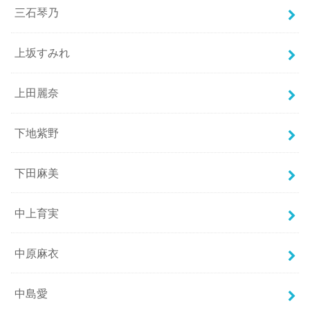
三石琴乃
上坂すみれ
上田麗奈
下地紫野
下田麻美
中上育実
中原麻衣
中島愛