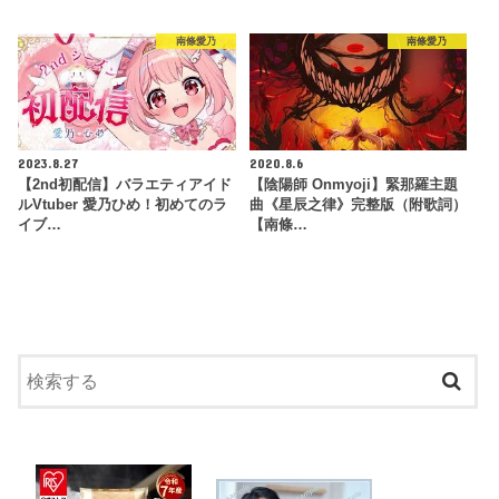
南條愛乃
南條愛乃
2023.8.27
2020.8.6
【2nd初配信】バラエティアイド
【陰陽師 Onmyoji】緊那羅主題
ルVtuber 愛乃ひめ！初めてのラ
曲《星辰之律》完整版（附歌詞）
イブ…
【南條…