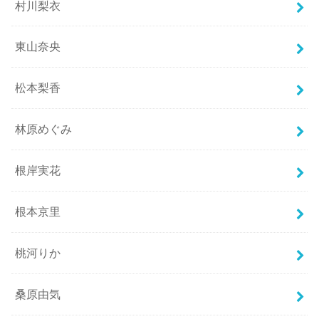
村川梨衣
東山奈央
松本梨香
林原めぐみ
根岸実花
根本京里
桃河りか
桑原由気