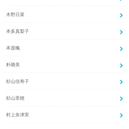
木野日菜
本多真梨子
本渡楓
朴璐美
杉山佳寿子
杉山里穂
村上奈津実