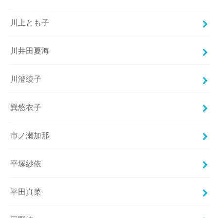
川上とも子
川井田夏海
川澄綾子
巽悠衣子
市ノ瀬加那
平塚紗依
平田真菜