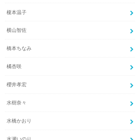
榎本温子
横山智佐
橋本ちなみ
橘杏咲
櫻井孝宏
水樹奈々
水橋かおり
水瀬いのり