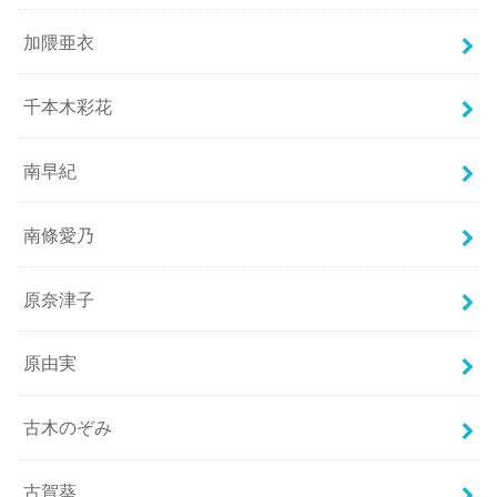
加隈亜衣
千本木彩花
南早紀
南條愛乃
原奈津子
原由実
古木のぞみ
古賀葵