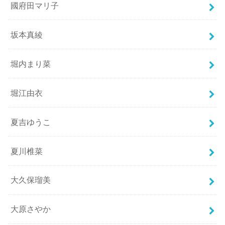
國府田マリ子
坂本真綾
堀内まり菜
堀江由衣
夏吉ゆうこ
夏川椎菜
大久保瑠美
大原さやか