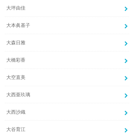
大坪由佳
大本眞基子
大森日雅
大橋彩香
大空直美
大西亜玖璃
大西沙織
大谷育江