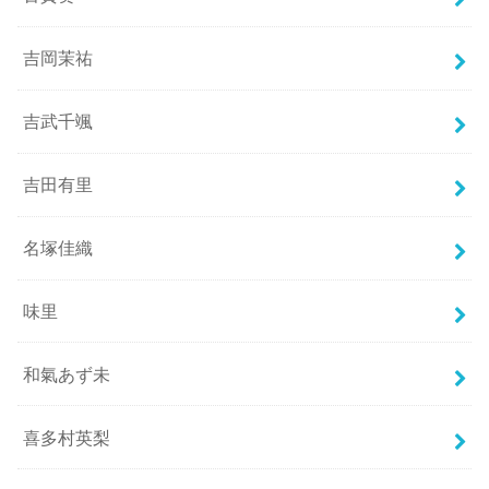
吉岡茉祐
吉武千颯
吉田有里
名塚佳織
味里
和氣あず未
喜多村英梨