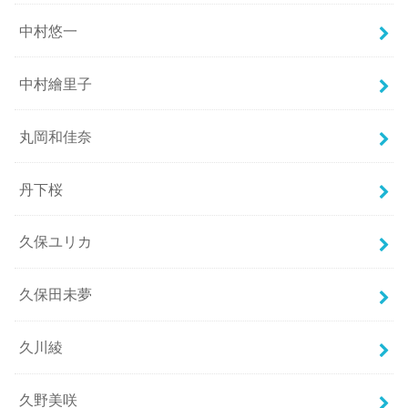
中村悠一
中村繪里子
丸岡和佳奈
丹下桜
久保ユリカ
久保田未夢
久川綾
久野美咲