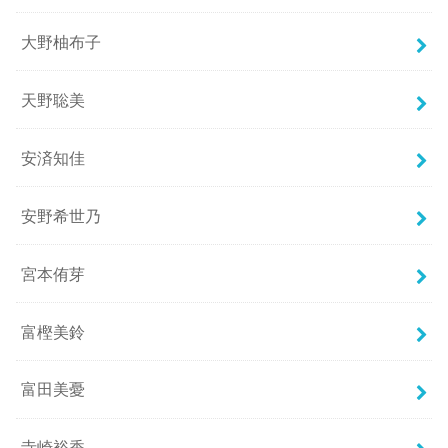
大野柚布子
天野聡美
安済知佳
安野希世乃
宮本侑芽
富樫美鈴
富田美憂
寺崎裕香