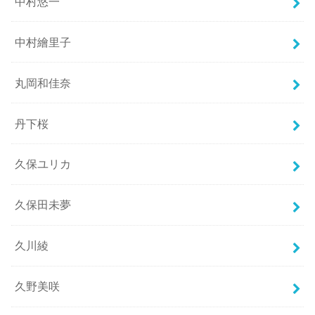
中村悠一
中村繪里子
丸岡和佳奈
丹下桜
久保ユリカ
久保田未夢
久川綾
久野美咲