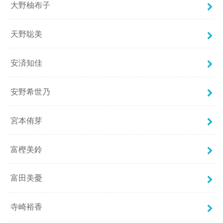
大野柚布子
天野聡美
安済知佳
安野希世乃
宮本侑芽
富樫美鈴
富田美憂
寺崎裕香