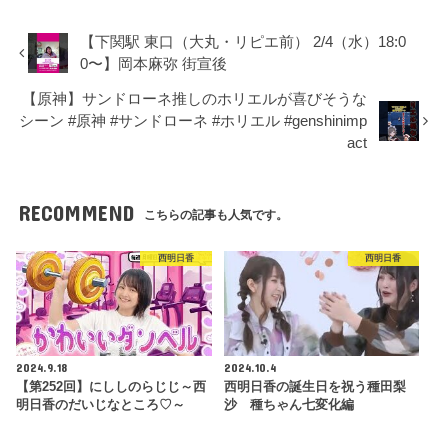
【下関駅 東口（大丸・リピエ前） 2/4（水）18:0
0〜】岡本麻弥 街宣後
【原神】サンドローネ推しのホリエルが喜びそうな
シーン #原神 #サンドローネ #ホリエル #genshinimp
act
RECOMMEND
こちらの記事も人気です。
西明日香
西明日香
2024.9.18
2024.10.4
【第252回】にししのらじじ～西
西明日香の誕生日を祝う種田梨
明日香のだいじなところ♡～
沙 種ちゃん七変化編