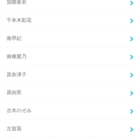
加隈亜衣
千本木彩花
南早紀
南條愛乃
原奈津子
原由実
古木のぞみ
古賀葵