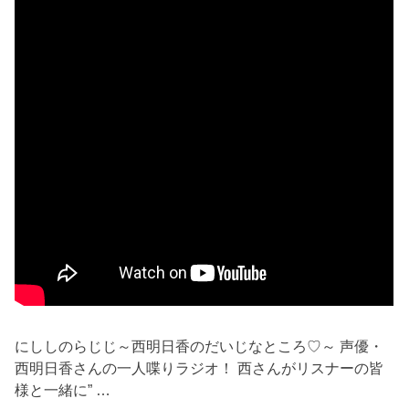
にししのらじじ～西明日香のだいじなところ♡～ 声優・
西明日香さんの一人喋りラジオ！ 西さんがリスナーの皆
様と一緒に” …