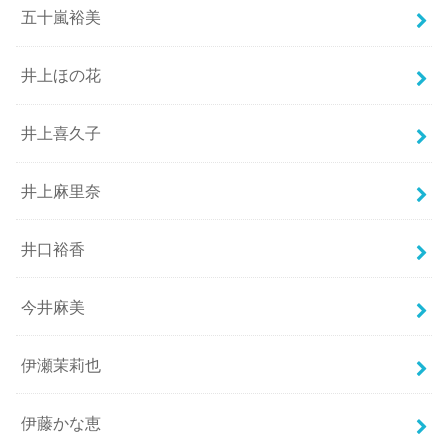
五十嵐裕美
井上ほの花
井上喜久子
井上麻里奈
井口裕香
今井麻美
伊瀬茉莉也
伊藤かな恵