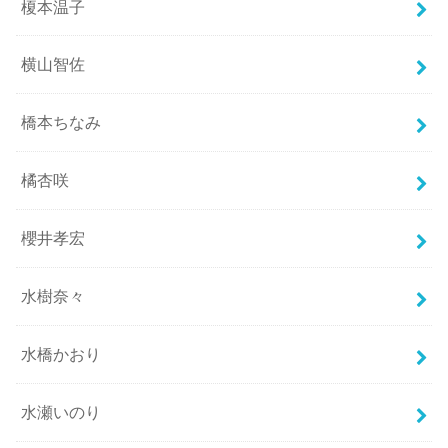
榎本温子
横山智佐
橋本ちなみ
橘杏咲
櫻井孝宏
水樹奈々
水橋かおり
水瀬いのり