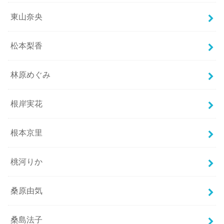
東山奈央
松本梨香
林原めぐみ
根岸実花
根本京里
桃河りか
桑原由気
桑島法子