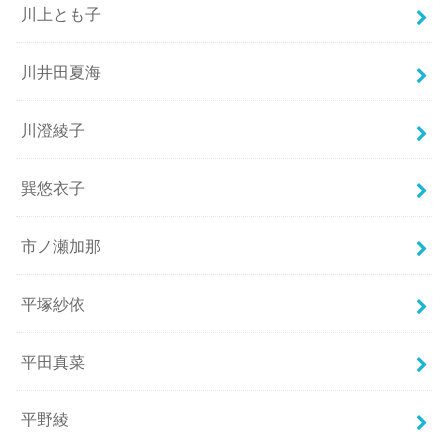
川上とも子
川井田夏海
川澄綾子
巽悠衣子
市ノ瀬加那
平塚紗依
平田真菜
平野綾