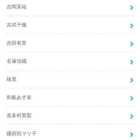
吉岡茉祐
吉武千颯
吉田有里
名塚佳織
味里
和氣あず未
喜多村英梨
國府田マリ子