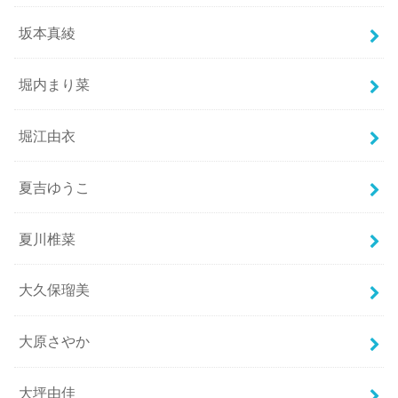
坂本真綾
堀内まり菜
堀江由衣
夏吉ゆうこ
夏川椎菜
大久保瑠美
大原さやか
大坪由佳