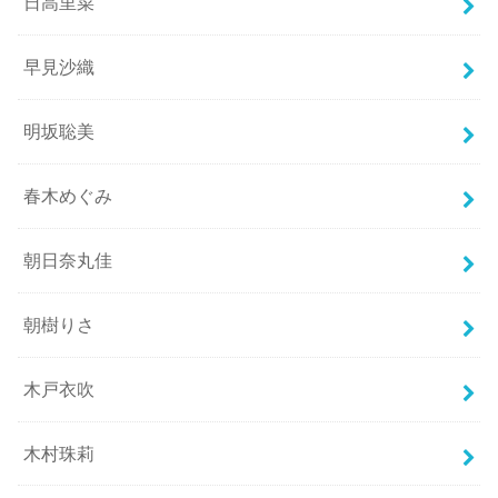
日高里菜
早見沙織
明坂聡美
春木めぐみ
朝日奈丸佳
朝樹りさ
木戸衣吹
木村珠莉