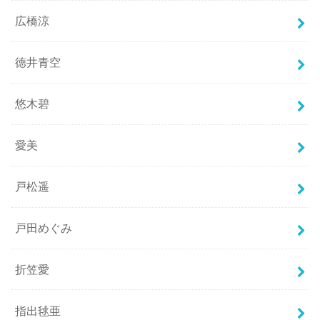
広橋涼
徳井青空
悠木碧
愛美
戸松遥
戸田めぐみ
折笠愛
指出毬亜