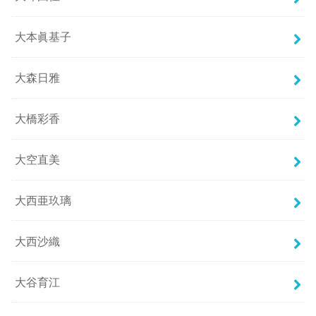
大本眞基子
大森日雅
大橋彩香
大空直美
大西亜玖璃
大西沙織
大谷育江