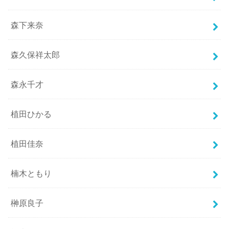
森下来奈
森久保祥太郎
森永千才
植田ひかる
植田佳奈
楠木ともり
榊原良子