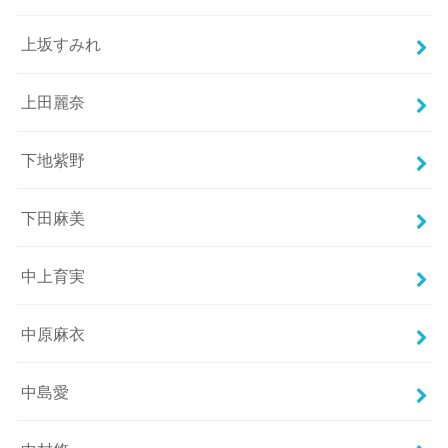
上坂すみれ
上田麗奈
下地紫野
下田麻美
中上育実
中原麻衣
中島愛