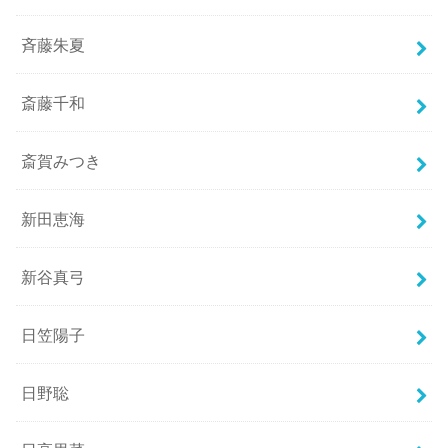
斉藤朱夏
斎藤千和
斎賀みつき
新田恵海
新谷真弓
日笠陽子
日野聡