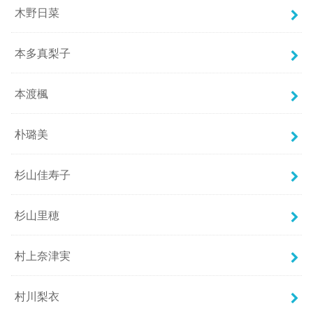
木野日菜
本多真梨子
本渡楓
朴璐美
杉山佳寿子
杉山里穂
村上奈津実
村川梨衣