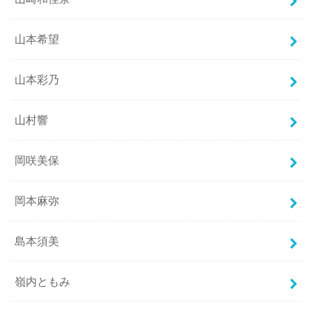
山本希望
山本彩乃
山村響
岡咲美保
岡本麻弥
島本須美
嶺内ともみ