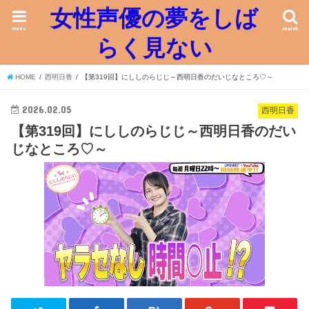
女性声優の夢をしば
menu
search
らく見ない
HOME
西明日香
【第319回】にししのらじじ～西明日香のだいじなところ♡～
2026.02.05
西明日香
【第319回】にししのらじじ～西明日香のだい
じなところ♡～