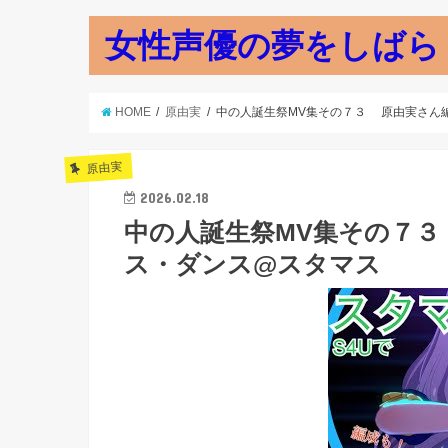
女性声優の夢をしばら
HOME
原由実
中の人誕生祭MV集その７３ 原由実さん
原由実
2026.02.18
中の人誕生祭MV集その７
ス・ダンス@スタマス