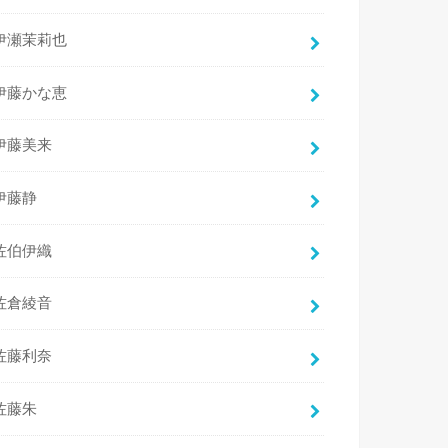
伊瀬茉莉也
伊藤かな恵
伊藤美来
伊藤静
佐伯伊織
佐倉綾音
佐藤利奈
佐藤朱