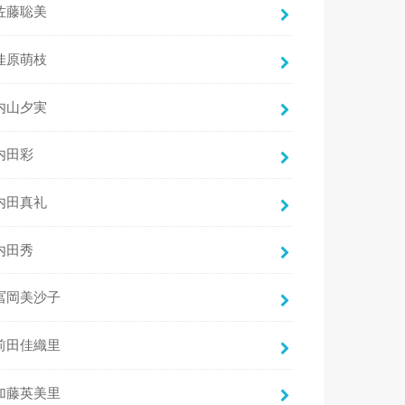
佐藤聡美
佳原萌枝
内山夕実
内田彩
内田真礼
内田秀
冨岡美沙子
前田佳織里
加藤英美里