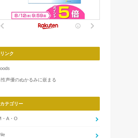
リンク
oods
男性声優のぬかるみに嵌まる
カテゴリー
M・A・O
ile