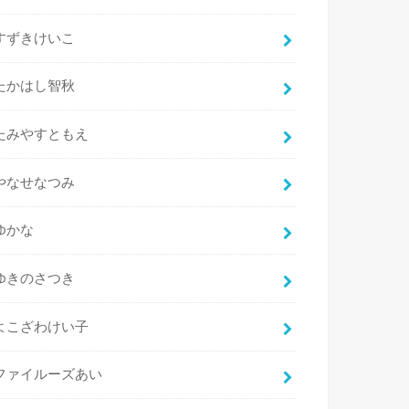
すずきけいこ
たかはし智秋
たみやすともえ
やなせなつみ
ゆかな
ゆきのさつき
よこざわけい子
ファイルーズあい