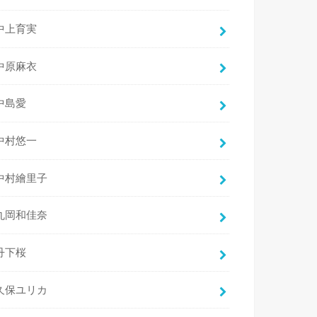
中上育実
中原麻衣
中島愛
中村悠一
中村繪里子
丸岡和佳奈
丹下桜
久保ユリカ