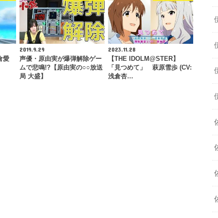
2019.9.29
2023.11.28
沼倉愛
声優・原由実が爆弾解除ゲー
【THE IDOLM@STER】
ムで悲鳴!?【原由実の○○放送
「見つめて」 萩原雪歩 (CV:
局 大盛】
浅倉杏…