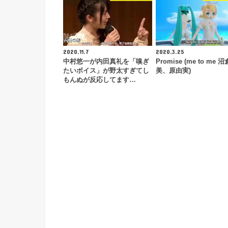
2020.11.7
2020.3.25
中村悠一が内田真礼を「嗅ぎ
Promise (me to me 
たいボイス」が野太すぎてし
美、原由実)
もんぬが反応してます…