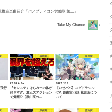
d - 超貢献推進楽曲紹介「パノプティコン労働歌 第二」
Take My Chance
実
原由実
原由実
2020.4.24
2023.12.1
間飛行
『セレステ』はらみーの体が
【いせパパ】ユグドラシル
傾きすぎ。激ムズアクション
(CV. 原由実) 2話 花言葉につ
で覚醒!?【原由実の…
いて
実
原由実
原由実