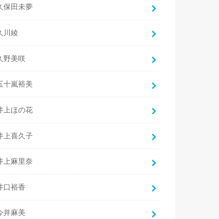
久保田未夢
久川綾
久野美咲
五十嵐裕美
井上ほの花
井上喜久子
井上麻里奈
井口裕香
今井麻美