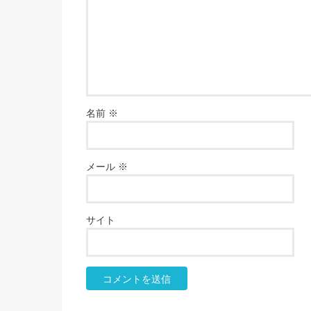
名前
※
メール
※
サイト