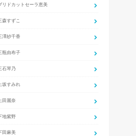
ブリドカットセーラ恵美
三森すずこ
三澤紗千香
三瓶由布子
三石琴乃
上坂すみれ
上田麗奈
下地紫野
下田麻美