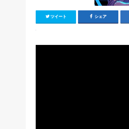
ツイート
シェア