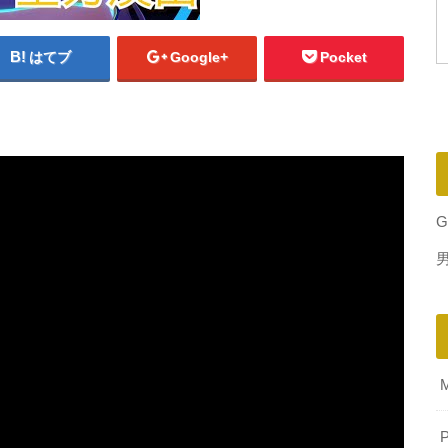
はてブ
Google+
Pocket
G
P