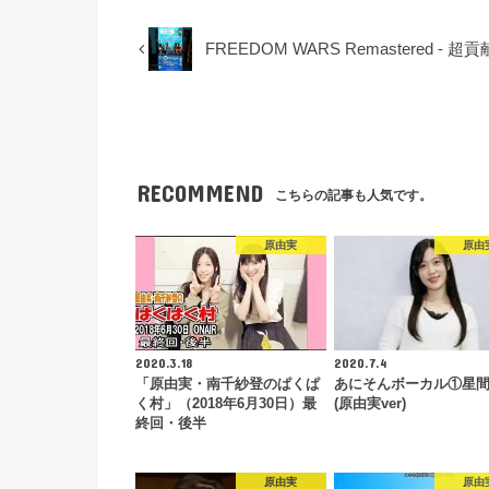
FREEDOM WARS Remastere
RECOMMEND
こちらの記事も人気です。
原由実
原由
2020.3.18
2020.7.4
「原由実・南千紗登のぱくぱ
あにそんボーカル①星
く村」（2018年6月30日）最
(原由実ver)
終回・後半
原由実
原由