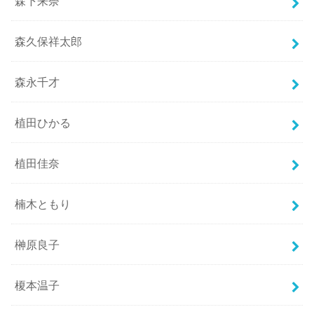
森下来奈
森久保祥太郎
森永千才
植田ひかる
植田佳奈
楠木ともり
榊原良子
榎本温子