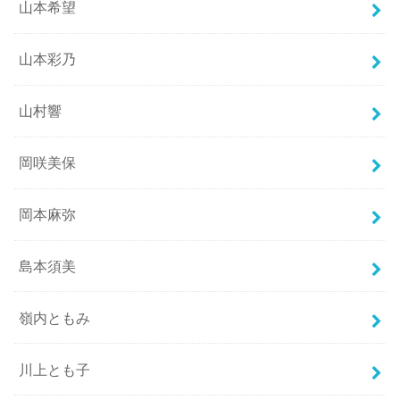
山本希望
山本彩乃
山村響
岡咲美保
岡本麻弥
島本須美
嶺内ともみ
川上とも子