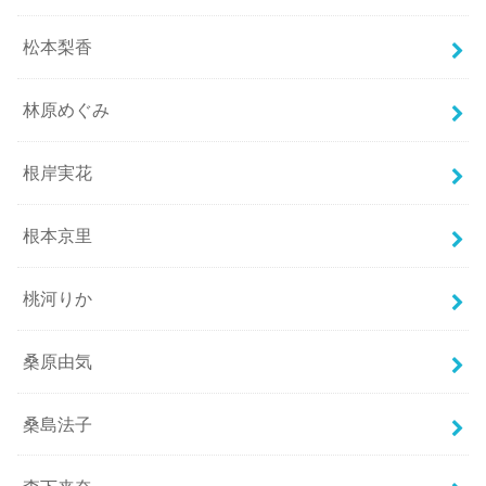
松本梨香
林原めぐみ
根岸実花
根本京里
桃河りか
桑原由気
桑島法子