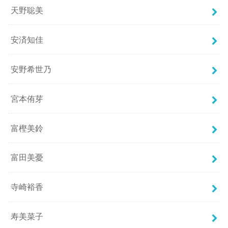
天野聡美
安済知佳
安野希世乃
宮本侑芽
富樫美鈴
富田美憂
寺崎裕香
寿美菜子