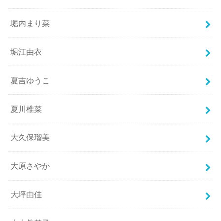
堀内まり菜
堀江由衣
夏吉ゆうこ
夏川椎菜
大久保瑠美
大原さやか
大坪由佳