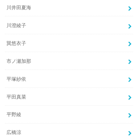
川井田夏海
川澄綾子
巽悠衣子
市ノ瀬加那
平塚紗依
平田真菜
平野綾
広橋涼