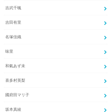
吉武千颯
吉田有里
名塚佳織
味里
和氣あず未
喜多村英梨
國府田マリ子
坂本真綾