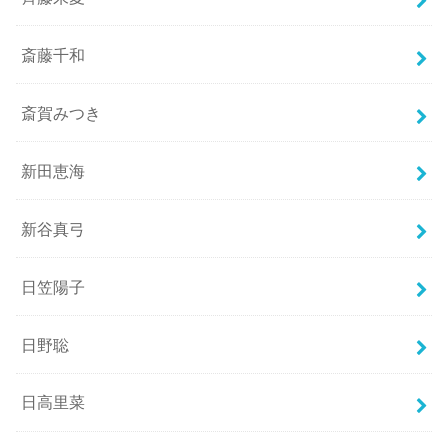
斎藤千和
斎賀みつき
新田恵海
新谷真弓
日笠陽子
日野聡
日高里菜