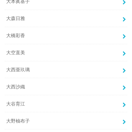
大本眞基子
大森日雅
大橋彩香
大空直美
大西亜玖璃
大西沙織
大谷育江
大野柚布子