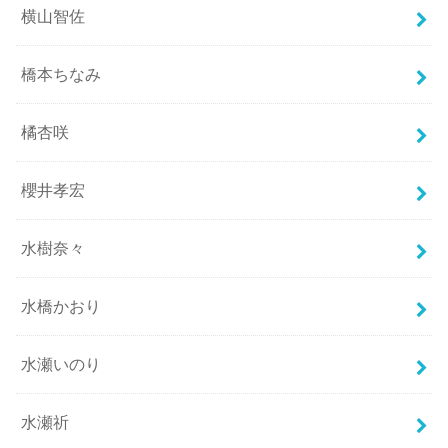
横山智佐
橋本ちなみ
橘杏咲
櫻井孝宏
水樹奈々
水橋かおり
水瀬いのり
水瀬祈