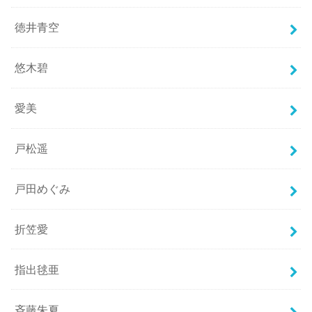
徳井青空
悠木碧
愛美
戸松遥
戸田めぐみ
折笠愛
指出毬亜
斉藤朱夏