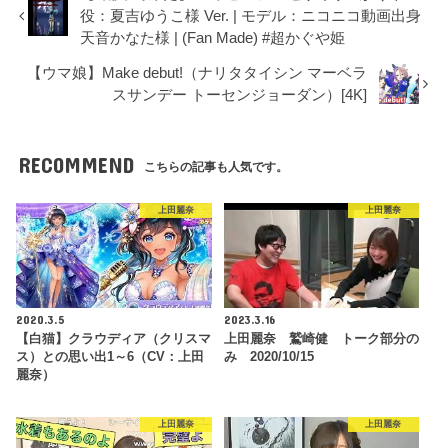
役：夏吉ゆうこ様 Ver. | モデル：ニコニコ動画出身
天音かなた様 | (Fan Made) #超かぐや姫
【ウマ娘】Make debut!（ナリタタイシン マーベラ
スサンデー トーセンジョーダン）[4K]
RECOMMEND
こちらの記事も人気です。
上田麗奈
上田麗奈
2020.3.5
2023.3.16
【白猫】クラウディア（クリスマ
上田麗奈 鷲崎健 トーク部分の
ス）との思い出1～6（CV：上田
み 2020/10/15
麗奈）
上田麗奈
上田麗奈