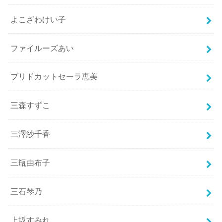
よこざわけい子
ファイルーズあい
ブリドカットセーラ恵美
三森すずこ
三澤紗千香
三瓶由布子
三石琴乃
上坂すみれ