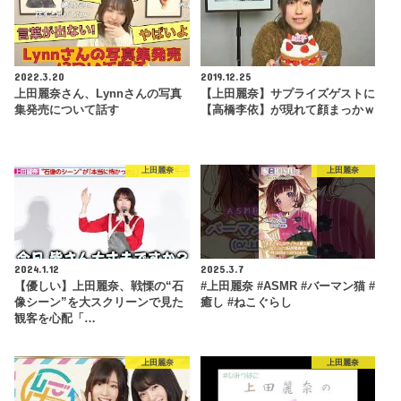
2022.3.20
2019.12.25
上田麗奈さん、Lynnさんの写真
【上田麗奈】サプライズゲストに
集発売について話す
【高橋李依】が現れて顔まっかｗ
上田麗奈
上田麗奈
2024.1.12
2025.3.7
【優しい】上田麗奈、戦慄の“石
#上田麗奈 #ASMR #バーマン猫 #
像シーン”を大スクリーンで見た
癒し #ねこぐらし
観客を心配「…
上田麗奈
上田麗奈