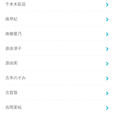
千本木彩花
南早紀
南條愛乃
原奈津子
原由実
古木のぞみ
古賀葵
吉岡茉祐