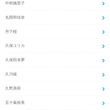
中村繪里子
丸岡和佳奈
丹下桜
久保ユリカ
久保田未夢
久川綾
久野美咲
五十嵐裕美