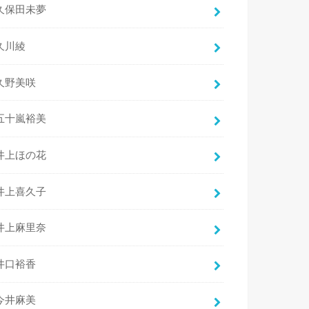
久保田未夢
久川綾
久野美咲
五十嵐裕美
井上ほの花
井上喜久子
井上麻里奈
井口裕香
今井麻美