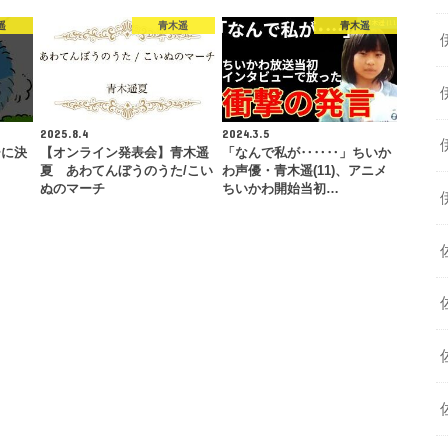
遥
青木遥
青木遥
2025.8.4
2024.3.5
ーに決
【オンライン発表会】青木遥
「なんで私が‥‥‥」ちいか
夏 あわてんぼうのうた/こい
わ声優・青木遥(11)、アニメ
ぬのマーチ
ちいかわ開始当初…