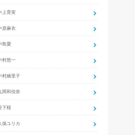
中上育実
中原麻衣
中島愛
中村悠一
中村繪里子
丸岡和佳奈
丹下桜
久保ユリカ