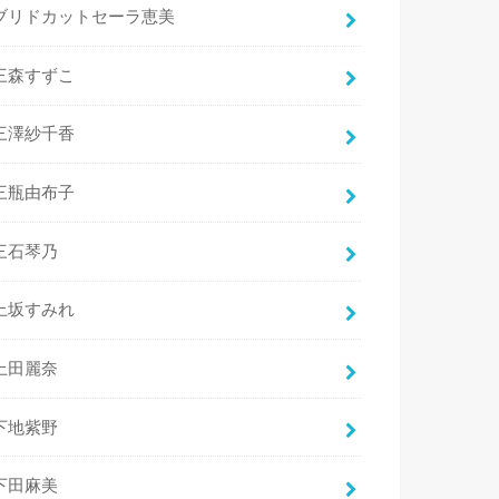
ブリドカットセーラ恵美
三森すずこ
三澤紗千香
三瓶由布子
三石琴乃
上坂すみれ
上田麗奈
下地紫野
下田麻美