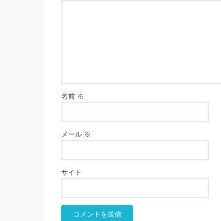
名前
※
メール
※
サイト