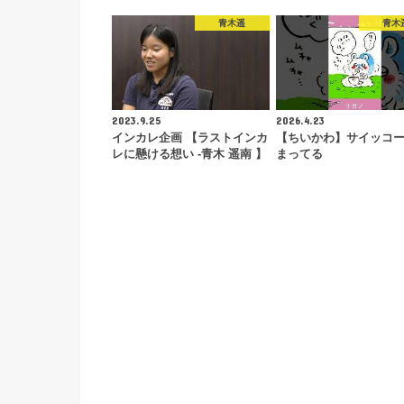
青木遥
青木
2023.9.25
2026.4.23
インカレ企画 【ラストインカ
【ちいかわ】サイッコ
レに懸ける想い -青木 遥南 】
まってる