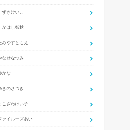
すずきけいこ
たかはし智秋
たみやすともえ
やなせなつみ
ゆかな
ゆきのさつき
よこざわけい子
ファイルーズあい