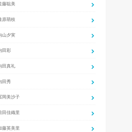
佐藤聡美
佳原萌枝
内山夕実
内田彩
内田真礼
内田秀
冨岡美沙子
前田佳織里
加藤英美里