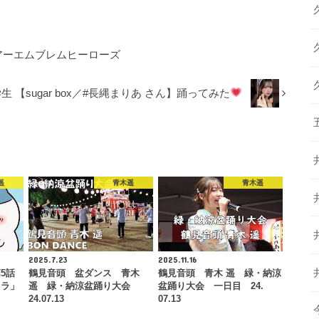
イアーエムブレムヒーローズ
中学生 【sugar box／#長縄まりあ さん】踊ってみた
遥
青木遥
青木遥
2025.7.23
2025.11.16
5話
鶴見音頭 盆ダンス 青木
鶴見音頭 青木 遥 緑・納涼
メラ」
遥 緑・納涼盆踊り大会
盆踊り大会 一日目 24.
24.07.13
07.13