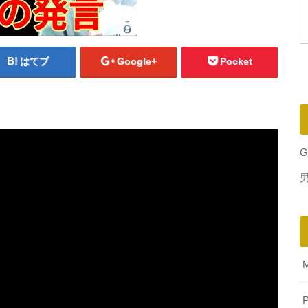
はてブ
Google+
Pocket
G
P