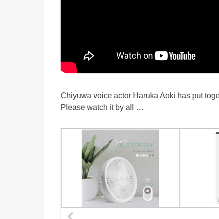
Chiyuwa voice actor Haruka Aoki has put tog
Please watch it by all …