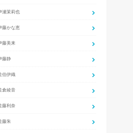
伊瀬茉莉也
伊藤かな恵
伊藤美来
伊藤静
佐伯伊織
佐倉綾音
佐藤利奈
佐藤朱