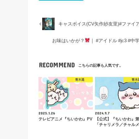
キャスボイス(CV矢作紗友里)#ファ
お味はいかが？
｜ #アイドル #jc3 #
RECOMMEND
こちらの記事も人気です。
青木遥
青木
2025.1.26
2024.9.7
テレビアニメ『ちいかわ』PV
【公式】『ちいかわ』第
「チャリメラ／チャル