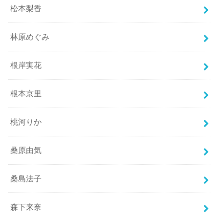
松本梨香
林原めぐみ
根岸実花
根本京里
桃河りか
桑原由気
桑島法子
森下来奈