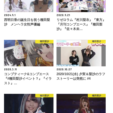
2024.9.1
2020.9.21
西明日香の誕生日を祝う種田梨
リゼロラム『村川梨衣』『東方』
沙 メンヘラ女性声優編
『月刊コンプエース』『種田梨
沙』『佐々木未…
種田梨沙
種田梨沙
2020.3.11
2020.10.27
コンプティーク&コンプエース
2020/10/21(水) 夕実＆梨沙のラフ
『#種田梨沙イベント？』『イラ
ストーリーは突然に #4
スト』…
種田梨沙
種田梨沙