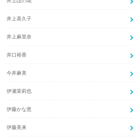
井上ほの花
井上喜久子
井上麻里奈
井口裕香
今井麻美
伊瀬茉莉也
伊藤かな恵
伊藤美来