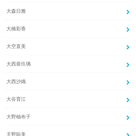
大森日雅
大橋彩香
大空直美
大西亜玖璃
大西沙織
大谷育江
大野柚布子
天野聡美