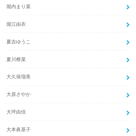
堀内まり菜
堀江由衣
夏吉ゆうこ
夏川椎菜
大久保瑠美
大原さやか
大坪由佳
大本眞基子