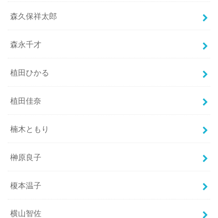
森久保祥太郎
森永千才
植田ひかる
植田佳奈
楠木ともり
榊原良子
榎本温子
横山智佐