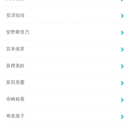
安済知佳
安野希世乃
宮本侑芽
富樫美鈴
富田美憂
寺崎裕香
寿美菜子