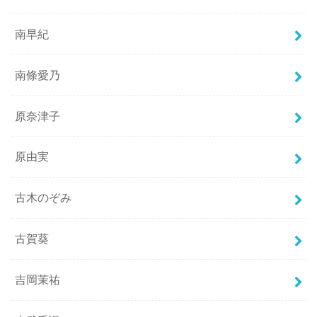
南早紀
南條愛乃
原奈津子
原由実
古木のぞみ
古賀葵
吉岡茉祐