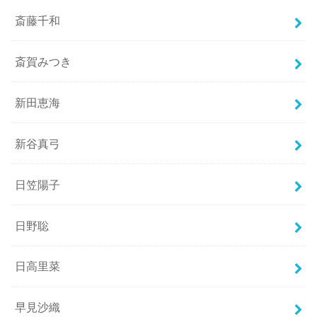
斎藤千和
斎賀みつき
新田恵海
新谷真弓
日笠陽子
日野聡
日高里菜
早見沙織