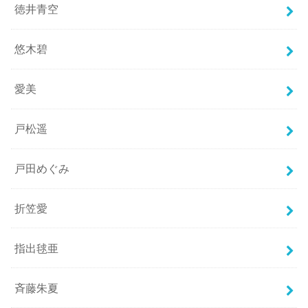
徳井青空
悠木碧
愛美
戸松遥
戸田めぐみ
折笠愛
指出毬亜
斉藤朱夏