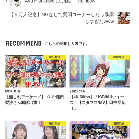
Aya Hisakawa (久川綾) – Rainbow
【５万人記念】NGなしで質問コーナーしたら暴露
しすぎたwww
RECOMMEND
こちらの記事も人気です。
種田梨沙
種田梨沙
2019.11.17
2023.11.4
【艦これアーケード】 ＣＶ:種田
【4K 60fps】「KAWAIIウォー
梨沙さん艦隊出撃！
ズ」【スタマス/MV】田中琴葉
（…
種田梨沙
種田梨沙