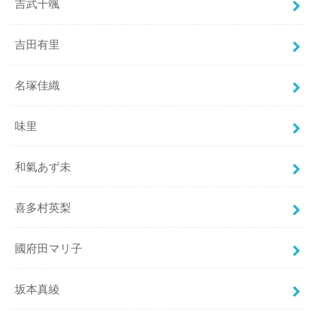
吉武千颯
吉田有里
名塚佳織
味里
和氣あず未
喜多村英梨
國府田マリ子
坂本真綾