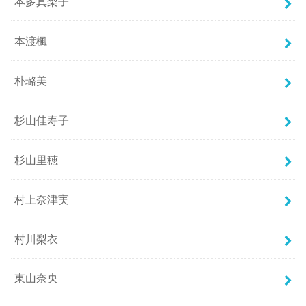
本多真梨子
本渡楓
朴璐美
杉山佳寿子
杉山里穂
村上奈津実
村川梨衣
東山奈央