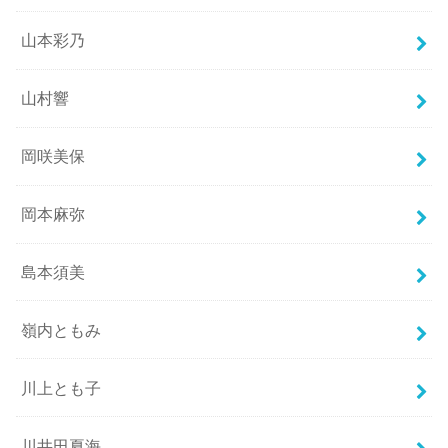
山本彩乃
山村響
岡咲美保
岡本麻弥
島本須美
嶺内ともみ
川上とも子
川井田夏海