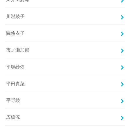
川澄綾子
巽悠衣子
市ノ瀬加那
平塚紗依
平田真菜
平野綾
広橋涼