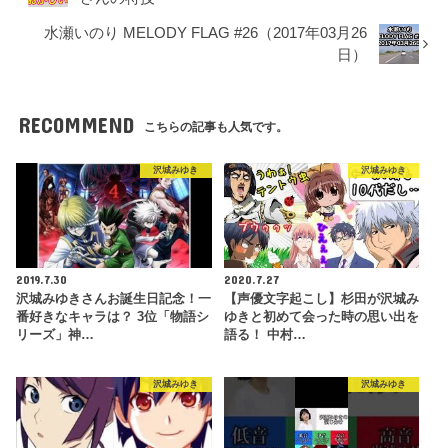
水瀬いのり MELODY FLAG #26（2017年03月26
日）
RECOMMEND
こちらの記事も人気です。
沢城みゆき
沢城みゆき
2019.7.30
2020.7.27
沢城みゆきさんお誕生日記念！一
【声優文字起こし】杉田が沢城み
番好きなキャラは？ 3位「物語シ
ゆきと初めて会った時の思い出を
リーズ」神…
語る！ 中村…
沢城みゆき
沢城みゆき