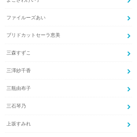
ファイルーズあい
ブリドカットセーラ恵美
三森すずこ
三澤紗千香
三瓶由布子
三石琴乃
上坂すみれ