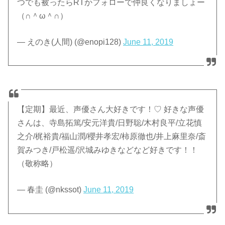
つでも被ったらRTかフォローで仲良くなりましょー
（∩＾ω＾∩）
— えのき(人間) (@enopi128)
June 11, 2019
【定期】最近、声優さん大好きです！♡ 好きな声優
さんは、寺島拓篤/安元洋貴/日野聡/木村良平/立花慎
之介/梶裕貴/福山潤/櫻井孝宏/柿原徹也/井上麻里奈/斎
賀みつき/戸松遥/沢城みゆきなどなど好きです！！
（敬称略）
— 春圭 (@nkssot)
June 11, 2019