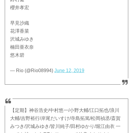
櫻井孝宏
早見沙織
花澤香菜
沢城みゆき
楠田亜衣奈
悠木碧
— Rio (@Rio08994)
June 12, 2019
【定期】神谷浩史/中村悠一/小野大輔/江口拓也/浪川
大輔/吉野裕行/岸尾だいすけ/寺島拓篤/松岡禎丞/斎賀
みつき/沢城みゆき/皆川純子/田村ゆかり/堀江由衣 一