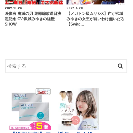
2021.10.24
2023.6.20
映像有 鬼滅の刃 遊郭編放送日決
【メガトン級ムサシX】声が沢城
定記念 CV:沢城みゆきの経歴
みゆきの女王が弱いわけ無いだろ
SHOW
【Switc…