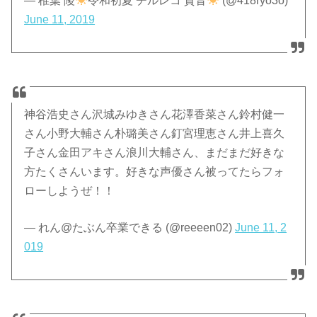
— 椎葉 陵
令和初夏 チルレコ 貴音
(@418ryo3o)
June 11, 2019
神谷浩史さん沢城みゆきさん花澤香菜さん鈴村健一
さん小野大輔さん朴璐美さん釘宮理恵さん井上喜久
子さん金田アキさん浪川大輔さん、まだまだ好きな
方たくさんいます。好きな声優さん被ってたらフォ
ローしようぜ！！
— れん@たぶん卒業できる (@reeeen02)
June 11, 2
019