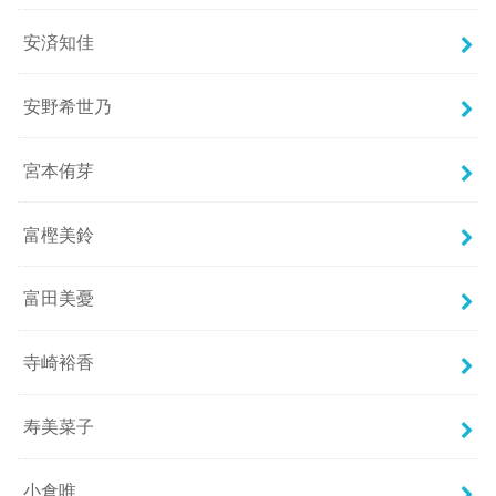
安済知佳
安野希世乃
宮本侑芽
富樫美鈴
富田美憂
寺崎裕香
寿美菜子
小倉唯