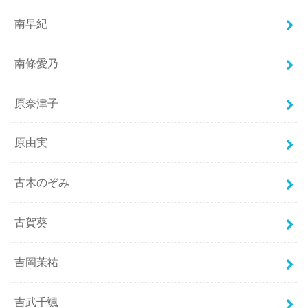
南早紀
南條愛乃
原奈津子
原由実
古木のぞみ
古賀葵
吉岡茉祐
吉武千颯