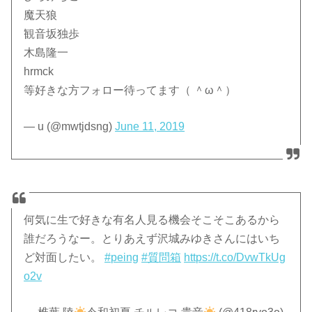
魔天狼
観音坂独歩
木島隆一
hrmck
等好きな方フォロー待ってます（ ＾ω＾）
— u (@mwtjdsng)
June 11, 2019
何気に生で好きな有名人見る機会そこそこあるから
誰だろうなー。とりあえず沢城みゆきさんにはいち
ど対面したい。
#peing
#質問箱
https://t.co/DvwTkUg
o2v