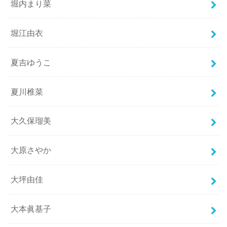
堀内まり菜
堀江由衣
夏吉ゆうこ
夏川椎菜
大久保瑠美
大原さやか
大坪由佳
大本眞基子