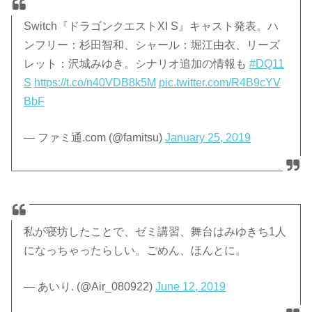
Switch『ドラゴンクエストXI S』キャスト発表。ハ
ンフリー：杉田智和、シャール：堀江由衣、リーズ
レット：沢城みゆき。シナリオ追加の情報も
#DQ11
S
https://t.co/n40VDB8k5M
pic.twitter.com/R4B9cYV
BbF
— ファミ通.com (@famitsu)
January 25, 2019
私が寝坊したことで、ゼミ講習、舞台はみゆきち1人
になっちゃったらしい。ごめん、ほんとに。
— あいり. (@Air_080922)
June 12, 2019