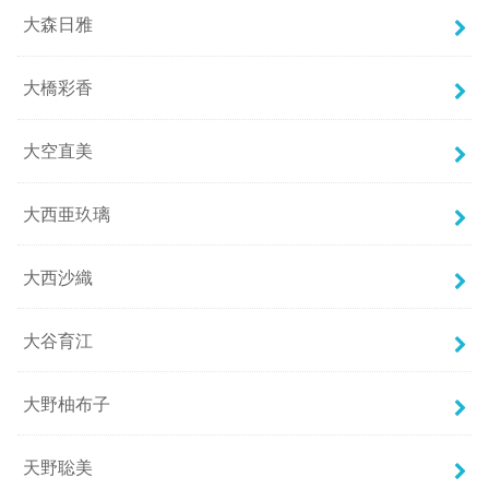
大森日雅
大橋彩香
大空直美
大西亜玖璃
大西沙織
大谷育江
大野柚布子
天野聡美