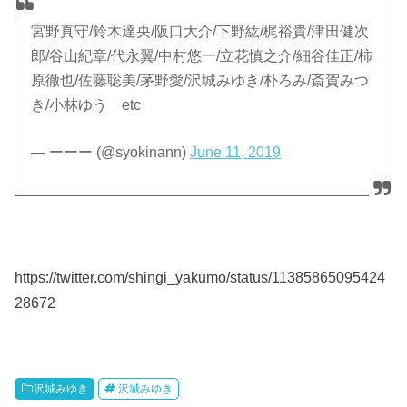
宮野真守/鈴木達央/阪口大介/下野紘/梶裕貴/津田健次
郎/谷山紀章/代永翼/中村悠一/立花慎之介/細谷佳正/柿
原徹也/佐藤聡美/茅野愛/沢城みゆき/朴ろみ/斎賀みつ
き/小林ゆう etc
— ーーー (@syokinann)
June 11, 2019
https://twitter.com/shingi_yakumo/status/11385865095424
28672
沢城みゆき
沢城みゆき