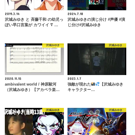
2019.3.14
2024.7.18
沢城みゆき と 斉藤千和 の幼児っ
沢城みゆきの演じ分け #声優 #演
ぽい早口言葉が カワイイ ∇ …
じ分け#沢城みゆき
沢城みゆき
沢城みゆき
2020.11.15
2023.1.7
ambivalent world / 神原駿河
強敵が現れた
【沢城みゆき
（沢城みゆき）【アカペラ楽…
キャラクター…
沢城みゆき
沢城みゆき