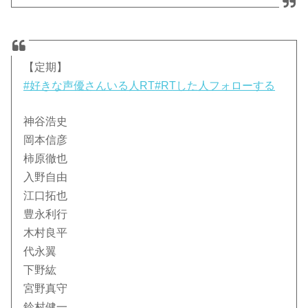
【定期】
#好きな声優さんいる人RT
#RTした人フォローする
神谷浩史
岡本信彦
柿原徹也
入野自由
江口拓也
豊永利行
木村良平
代永翼
下野紘
宮野真守
鈴村健一