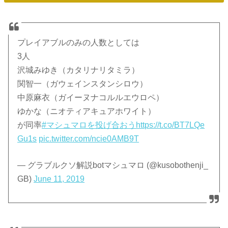
プレイアブルのみの人数としては
3人
沢城みゆき（カタリナリタミラ）
関智一（ガウェインスタンシロウ）
中原麻衣（ガイーヌナコルルエウロペ）
ゆかな（ニオティアキュアホワイト）
が同率
#マシュマロを投げ合おう
https://t.co/BT7LQe
Gu1s
pic.twitter.com/ncie0AMB9T
— グラブルクソ解説botマシュマロ (@kusobothenji_
GB)
June 11, 2019