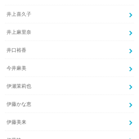
井上喜久子
井上麻里奈
井口裕香
今井麻美
伊瀬茉莉也
伊藤かな恵
伊藤美来