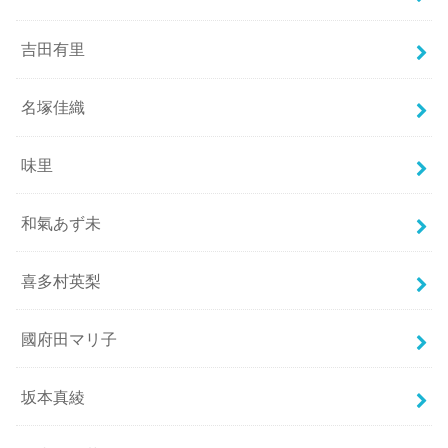
吉田有里
名塚佳織
味里
和氣あず未
喜多村英梨
國府田マリ子
坂本真綾