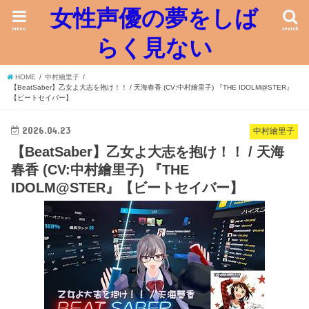
女性声優の夢をしば
menu
search
らく見ない
HOME
中村繪里子
【BeatSaber】乙女よ大志を抱け！！ / 天海春香 (CV:中村繪里子) 『THE IDOLM@STER』
【ビートセイバー】
2026.04.23
中村繪里子
【BeatSaber】乙女よ大志を抱け！！ / 天海
春香 (CV:中村繪里子) 『THE
IDOLM@STER』【ビートセイバー】