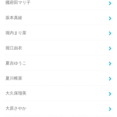
國府田マリ子
坂本真綾
堀内まり菜
堀江由衣
夏吉ゆうこ
夏川椎菜
大久保瑠美
大原さやか