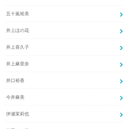
五十嵐裕美
井上ほの花
井上喜久子
井上麻里奈
井口裕香
今井麻美
伊瀬茉莉也