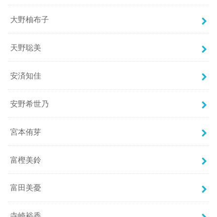
大野柚布子
天野聡美
安済知佳
安野希世乃
宮本侑芽
富樫美鈴
富田美憂
寺崎裕香