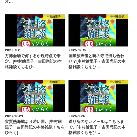
オ…
中村繪里子
中村繪里子
2025.9.2
2025.12.15
万博会場で何するか現時点で未
国際派声優と暁の寺で待ち合わ
定。[中村繪里子・吉田尚記の本
せ？[中村繪里子・吉田尚記の本
格雑談くちをひ…
格雑談くちをひ…
中村繪里子
中村繪里子
2024.12.29
2025.1.26
実質熱海城より若い国。[中村繪
送り所のないメールはこちらま
里子・吉田尚記の本格雑談くちを
で。[中村繪里子・吉田尚記の本
ひらく]
格雑談くちをひ…