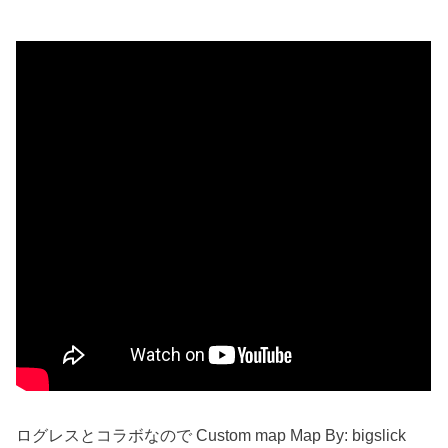
ログレスとコラボなので Custom map Map By: bigslick