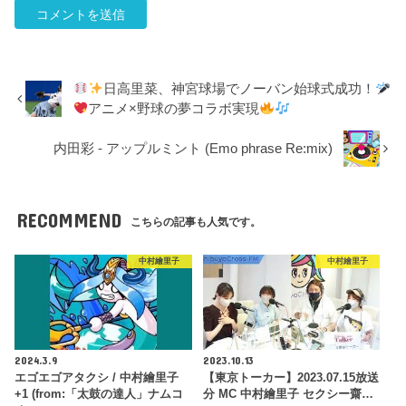
日高里菜、神宮球場でノーバン始球式成功！
アニメ×野球の夢コラボ実現
内田彩 - アップルミント (Emo phrase Re:mix)
RECOMMEND
こちらの記事も人気です。
中村繪里子
中村繪里子
2024.3.9
2023.10.13
エゴエゴアタクシ / 中村繪里子
【東京トーカー】2023.07.15放送
+1 (from:「太鼓の達人」ナムコ
分 MC 中村繪里子 セクシー齋…