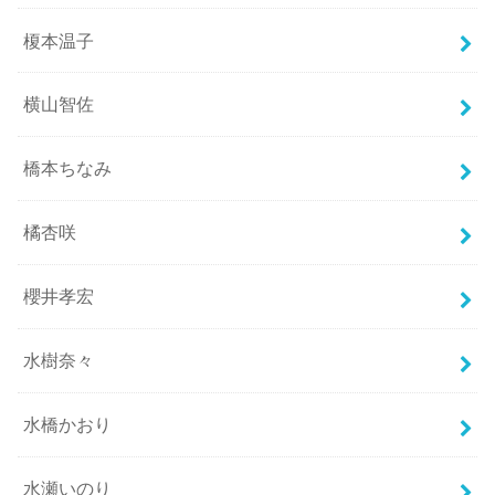
榎本温子
横山智佐
橋本ちなみ
橘杏咲
櫻井孝宏
水樹奈々
水橋かおり
水瀬いのり