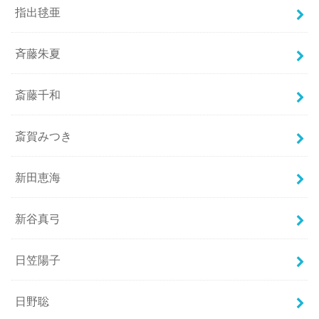
指出毬亜
斉藤朱夏
斎藤千和
斎賀みつき
新田恵海
新谷真弓
日笠陽子
日野聡