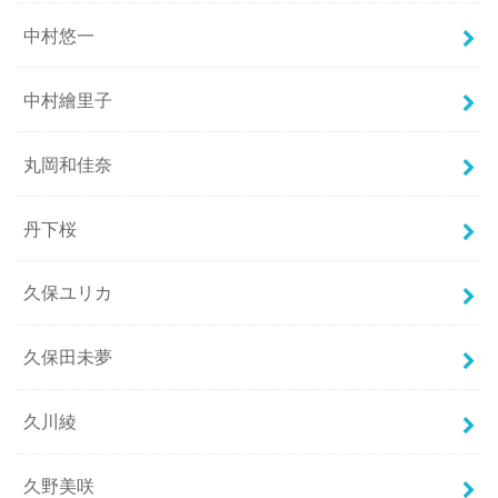
中村悠一
中村繪里子
丸岡和佳奈
丹下桜
久保ユリカ
久保田未夢
久川綾
久野美咲