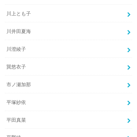
川上とも子
川井田夏海
川澄綾子
巽悠衣子
市ノ瀬加那
平塚紗依
平田真菜