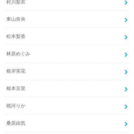
村川梨衣
東山奈央
松本梨香
林原めぐみ
根岸実花
根本京里
桃河りか
桑原由気