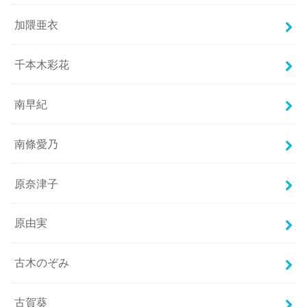
加隈亜衣
千本木彩花
南早紀
南條愛乃
原奈津子
原由実
古木のぞみ
古賀葵