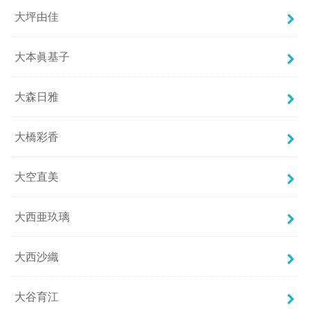
大坪由佳
大本眞基子
大森日雅
大橋彩香
大空直美
大西亜玖璃
大西沙織
大谷育江