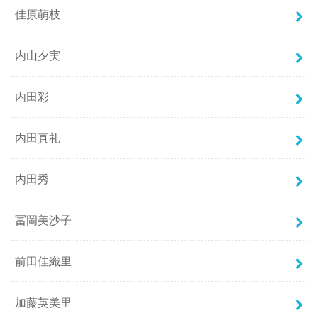
佳原萌枝
内山夕実
内田彩
内田真礼
内田秀
冨岡美沙子
前田佳織里
加藤英美里