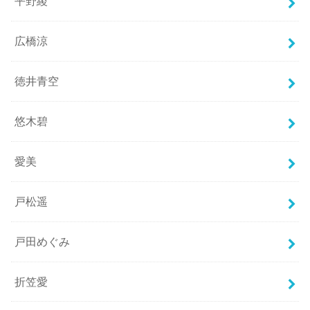
平野綾
広橋涼
徳井青空
悠木碧
愛美
戸松遥
戸田めぐみ
折笠愛