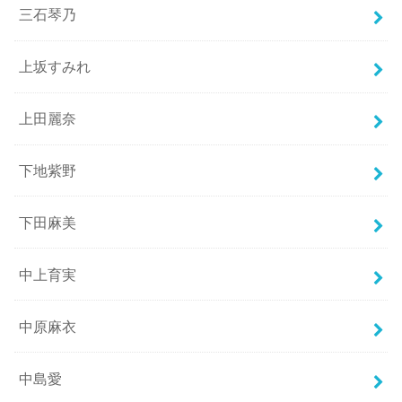
三石琴乃
上坂すみれ
上田麗奈
下地紫野
下田麻美
中上育実
中原麻衣
中島愛