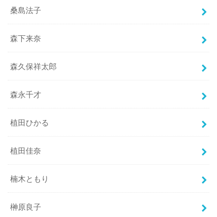
桑島法子
森下来奈
森久保祥太郎
森永千才
植田ひかる
植田佳奈
楠木ともり
榊原良子