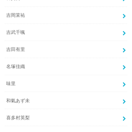
吉岡茉祐
吉武千颯
吉田有里
名塚佳織
味里
和氣あず未
喜多村英梨