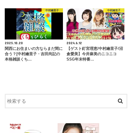
中村繪里子
中村繪里子
2025.10.20
2024.6.12
関西にお住まいの方ならまだ間に
【ゲスト釘宮理恵/中村繪里子/沼
合う？[中村繪里子・吉田尚記の
倉愛美】今井麻美のニコニコ
本格雑談くち…
SSG年末特番…