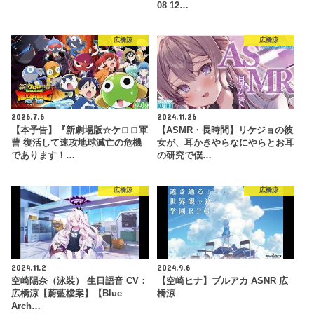
08 12…
広橋涼
広橋涼
2026.7.6
2024.11.26
【本予告】『新劇場版☆ケロロ軍
【ASMR・長時間】リケジョの彼
曹 復活して速攻地球滅亡の危機
女が、耳かきやらなにやらとお耳
であります！…
の研究で僕…
広橋涼
広橋涼
2024.11.2
2024.9.6
空崎陽奈（泳裝） 生日語音 CV：
【空崎ヒナ】ブルアカ ASNR 広
広橋涼【蔚藍檔案】【Blue
橋涼
Arch…