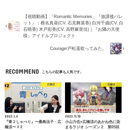
【視聴動画】「Romantic Memories」『放課後パレ
ット』：椎名真昼(CV. 石見舞菜香) 白河千歳(CV. 白
石晴香) 木戸彩香(CV. 高野麻里佳)｜『お隣の天使
様』アイドルプロジェクト
Courage/戸松遥歌ってみた。
RECOMMEND
こちらの記事も人気です。
広橋涼
広橋涼
2023.1.5
2023.11.10
『青２しゃべり』〜桑島法子・広
小山力也×広橋涼のあかね色に染
橋涼〜 # 2
まるラジオ シーズン２ 第05回