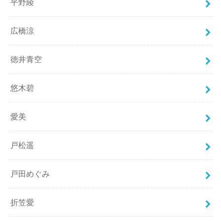
平野綾
広橋涼
徳井青空
悠木碧
愛美
戸松遥
戸田めぐみ
折笠愛