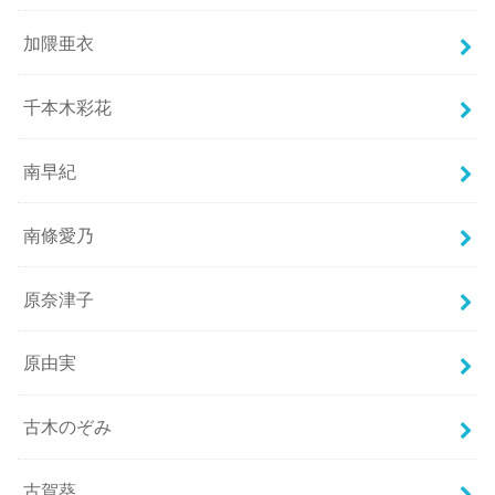
加隈亜衣
千本木彩花
南早紀
南條愛乃
原奈津子
原由実
古木のぞみ
古賀葵