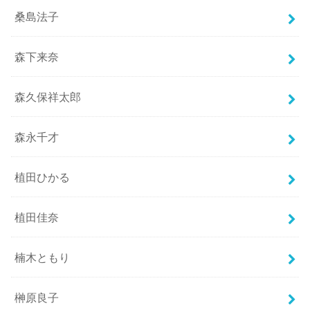
桑島法子
森下来奈
森久保祥太郎
森永千才
植田ひかる
植田佳奈
楠木ともり
榊原良子