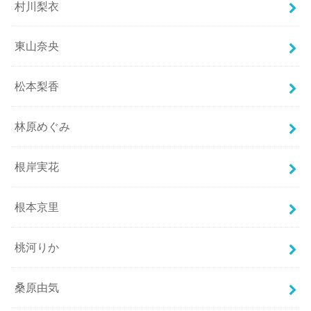
村川梨衣
東山奈央
松本梨香
林原めぐみ
根岸実花
根本京里
桃河りか
桑原由気