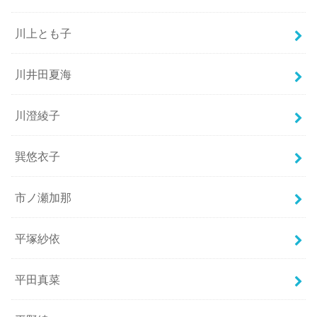
川上とも子
川井田夏海
川澄綾子
巽悠衣子
市ノ瀬加那
平塚紗依
平田真菜