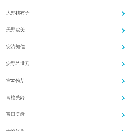
大野柚布子
天野聡美
安済知佳
安野希世乃
宮本侑芽
富樫美鈴
富田美憂