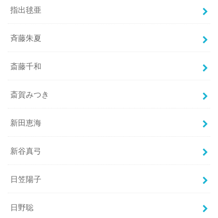
指出毬亜
斉藤朱夏
斎藤千和
斎賀みつき
新田恵海
新谷真弓
日笠陽子
日野聡