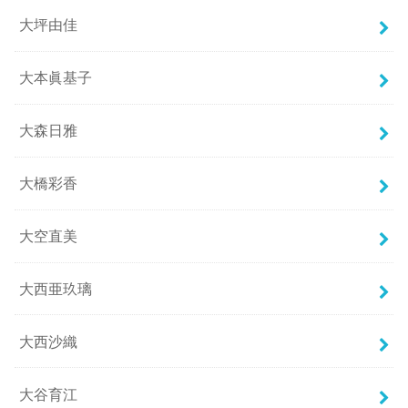
大坪由佳
大本眞基子
大森日雅
大橋彩香
大空直美
大西亜玖璃
大西沙織
大谷育江