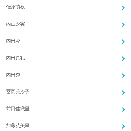
佳原萌枝
内山夕実
内田彩
内田真礼
内田秀
冨岡美沙子
前田佳織里
加藤英美里