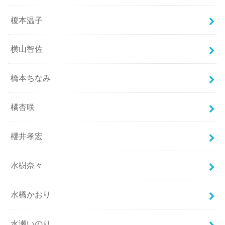
榎本温子
横山智佐
橋本ちなみ
橘杏咲
櫻井孝宏
水樹奈々
水橋かおり
水瀬いのり