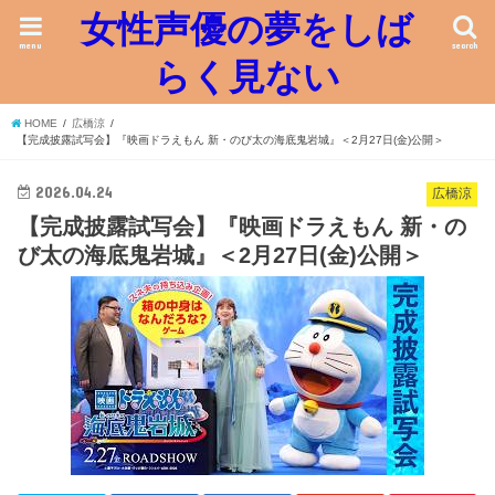
女性声優の夢をしば
menu
search
らく見ない
HOME
広橋涼
【完成披露試写会】『映画ドラえもん 新・のび太の海底鬼岩城』＜2月27日(金)公開＞
2026.04.24
広橋涼
【完成披露試写会】『映画ドラえもん 新・の
び太の海底鬼岩城』＜2月27日(金)公開＞