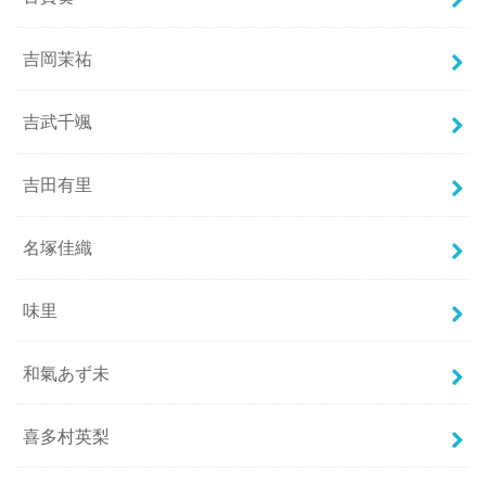
吉岡茉祐
吉武千颯
吉田有里
名塚佳織
味里
和氣あず未
喜多村英梨