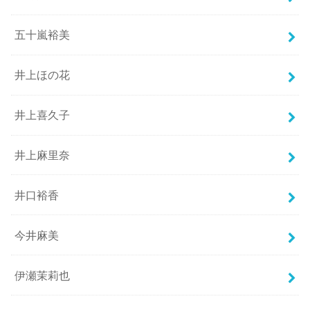
五十嵐裕美
井上ほの花
井上喜久子
井上麻里奈
井口裕香
今井麻美
伊瀬茉莉也