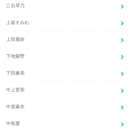
三石琴乃
上坂すみれ
上田麗奈
下地紫野
下田麻美
中上育実
中原麻衣
中島愛