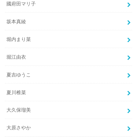
國府田マリ子
坂本真綾
堀内まり菜
堀江由衣
夏吉ゆうこ
夏川椎菜
大久保瑠美
大原さやか