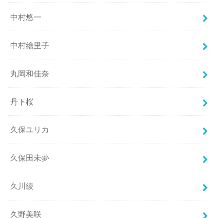
中村悠一
中村繪里子
丸岡和佳奈
丹下桜
久保ユリカ
久保田未夢
久川綾
久野美咲