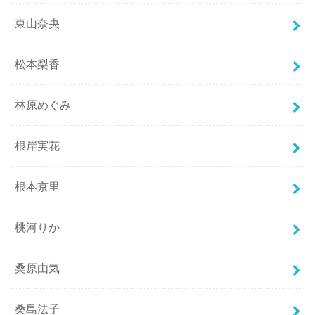
東山奈央
松本梨香
林原めぐみ
根岸実花
根本京里
桃河りか
桑原由気
桑島法子