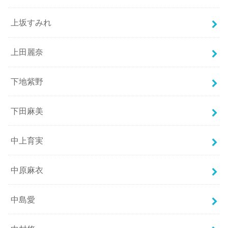
上坂すみれ
上田麗奈
下地紫野
下田麻美
中上育実
中原麻衣
中島愛