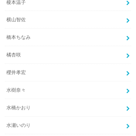
榎本温子
横山智佐
橋本ちなみ
橘杏咲
櫻井孝宏
水樹奈々
水橋かおり
水瀬いのり