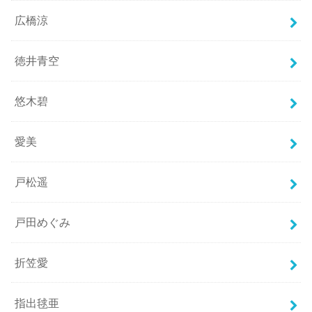
広橋涼
徳井青空
悠木碧
愛美
戸松遥
戸田めぐみ
折笠愛
指出毬亜