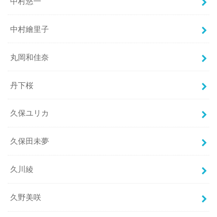
中村悠一
中村繪里子
丸岡和佳奈
丹下桜
久保ユリカ
久保田未夢
久川綾
久野美咲