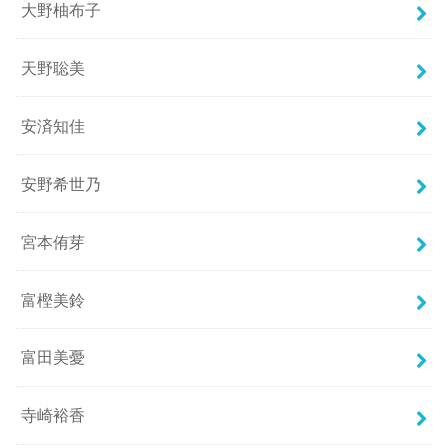
大野柚布子
天野聡美
安済知佳
安野希世乃
宮本侑芽
富樫美鈴
富田美憂
寺崎裕香