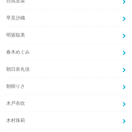
日高里菜
早見沙織
明坂聡美
春木めぐみ
朝日奈丸佳
朝樹りさ
木戸衣吹
木村珠莉