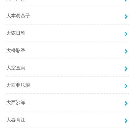
大本眞基子
大森日雅
大橋彩香
大空直美
大西亜玖璃
大西沙織
大谷育江