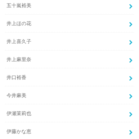
五十嵐裕美
井上ほの花
井上喜久子
井上麻里奈
井口裕香
今井麻美
伊瀬茉莉也
伊藤かな恵