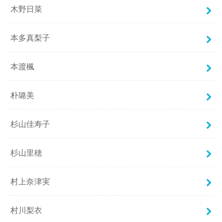
木野日菜
本多真梨子
本渡楓
朴璐美
杉山佳寿子
杉山里穂
村上奈津実
村川梨衣