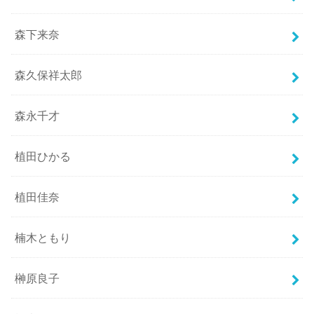
森下来奈
森久保祥太郎
森永千才
植田ひかる
植田佳奈
楠木ともり
榊原良子