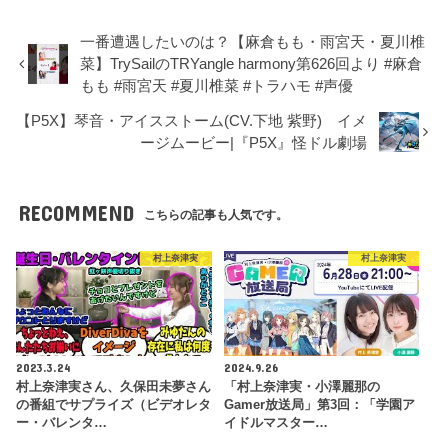
一番遭遇したいのは？【麻倉もも・雨宮天・夏川椎
菜】TrySailのTRYangle harmony第626回より #麻倉
もも #雨宮天 #夏川椎菜 #トラハモ #声優
【P5X】琴音・アイスストーム(CV.下地 紫野) イメ
ージムービー|『P5X』怪ドル劇場
RECOMMEND
こちらの記事も人気です。
村上奈津実
村上奈津実
2023.3.24
2024.9.26
村上奈津実さん、久保田未夢さん
「村上奈津実・小澤麗那の
の番組でサプライズ（ビデオレタ
Gamer放送局」第3回：「学園ア
ー・バレンタ…
イドルマスター…