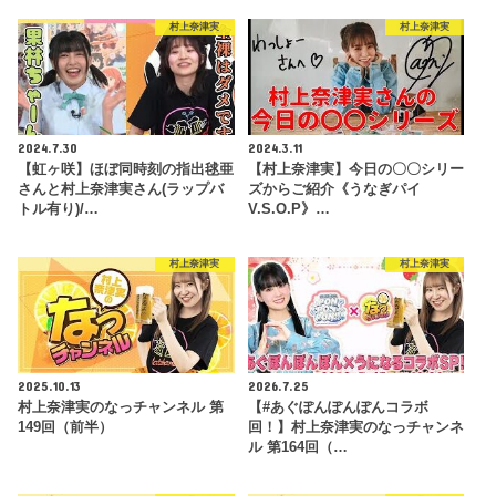
村上奈津実
村上奈津実
2024.7.30
2024.3.11
【虹ヶ咲】ほぼ同時刻の指出毬亜
【村上奈津実】今日の〇〇シリー
さんと村上奈津実さん(ラップバ
ズからご紹介《うなぎパイ
トル有り)/…
V.S.O.P》…
村上奈津実
村上奈津実
2025.10.13
2026.7.25
村上奈津実のなっチャンネル 第
【#あぐぽんぽんぽんコラボ
149回（前半）
回！】村上奈津実のなっチャンネ
ル 第164回（…