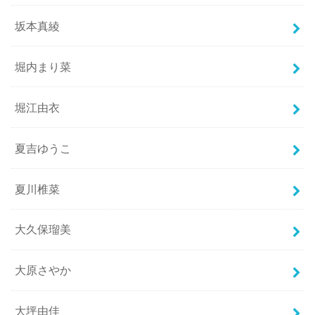
坂本真綾
堀内まり菜
堀江由衣
夏吉ゆうこ
夏川椎菜
大久保瑠美
大原さやか
大坪由佳