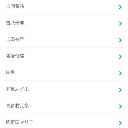
吉岡茉祐
吉武千颯
吉田有里
名塚佳織
味里
和氣あず未
喜多村英梨
國府田マリ子