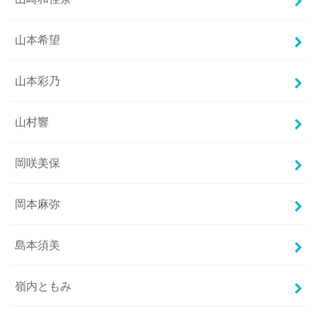
山本希望
山本彩乃
山村響
岡咲美保
岡本麻弥
島本須美
嶺内ともみ