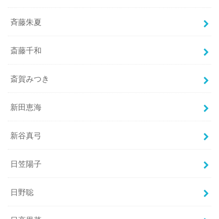
斉藤朱夏
斎藤千和
斎賀みつき
新田恵海
新谷真弓
日笠陽子
日野聡