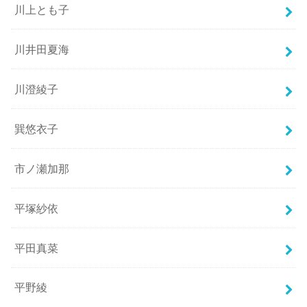
川上とも子
川井田夏海
川澄綾子
巽悠衣子
市ノ瀬加那
平塚紗依
平田真菜
平野綾