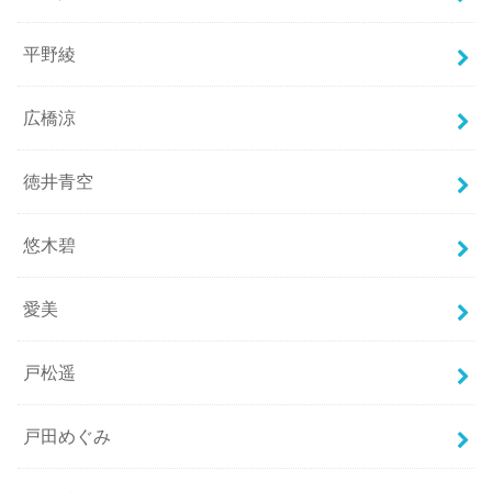
平野綾
広橋涼
徳井青空
悠木碧
愛美
戸松遥
戸田めぐみ