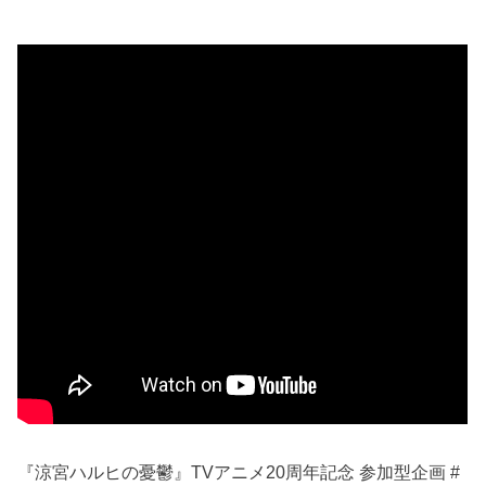
『涼宮ハルヒの憂鬱』TVアニメ20周年記念 参加型企画 #