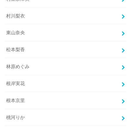
村川梨衣
東山奈央
松本梨香
林原めぐみ
根岸実花
根本京里
桃河りか