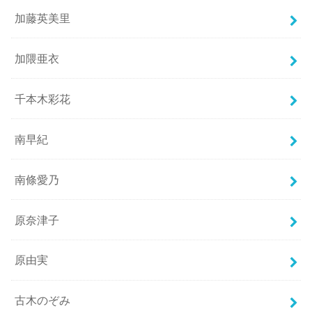
加藤英美里
加隈亜衣
千本木彩花
南早紀
南條愛乃
原奈津子
原由実
古木のぞみ