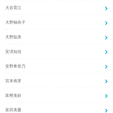
大谷育江
大野柚布子
天野聡美
安済知佳
安野希世乃
宮本侑芽
富樫美鈴
富田美憂