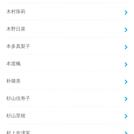
木村珠莉
木野日菜
本多真梨子
本渡楓
朴璐美
杉山佳寿子
杉山里穂
村上奈津実