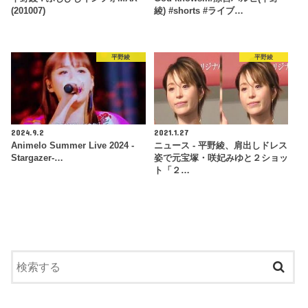
(201007)
綾) #shorts #ライブ…
平野綾
平野綾
2024.9.2
2021.1.27
Animelo Summer Live 2024 -
ニュース - 平野綾、肩出しドレス
Stargazer-…
姿で元宝塚・咲妃みゆと２ショッ
ト「２…