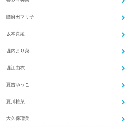
國府田マリ子
坂本真綾
堀内まり菜
堀江由衣
夏吉ゆうこ
夏川椎菜
大久保瑠美