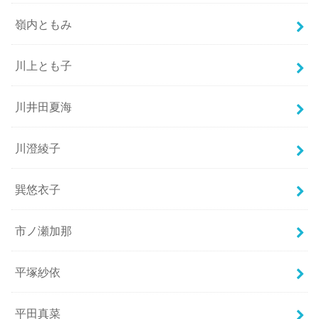
嶺内ともみ
川上とも子
川井田夏海
川澄綾子
巽悠衣子
市ノ瀬加那
平塚紗依
平田真菜