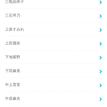
三瓶由布子
三石琴乃
上坂すみれ
上田麗奈
下地紫野
下田麻美
中上育実
中原麻衣