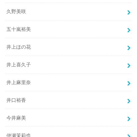
久野美咲
五十嵐裕美
井上ほの花
井上喜久子
井上麻里奈
井口裕香
今井麻美
伊瀬茉莉也