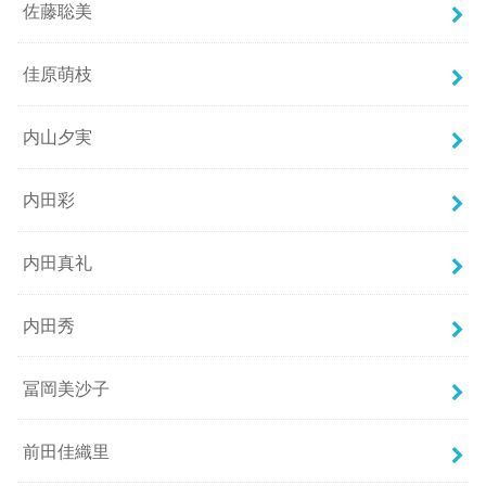
佐藤聡美
佳原萌枝
内山夕実
内田彩
内田真礼
内田秀
冨岡美沙子
前田佳織里