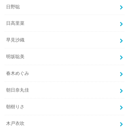
日野聡
日高里菜
早見沙織
明坂聡美
春木めぐみ
朝日奈丸佳
朝樹りさ
木戸衣吹