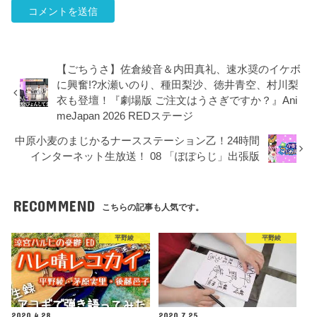
【ごちうさ】佐倉綾音＆内田真礼、速水奨のイケボ
に興奮!?水瀬いのり、種田梨沙、徳井青空、村川梨
衣も登壇！『劇場版 ご注文はうさぎですか？』Ani
meJapan 2026 REDステージ
中原小麦のまじかるナースステーション乙！24時間
インターネット生放送！ 08 「ぽぽらじ」出張版
RECOMMEND
こちらの記事も人気です。
平野綾
平野綾
2020.4.28
2020.7.25