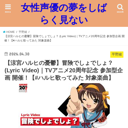
女性声優の夢をしば
menu
search
らく見ない
HOME
平野綾
【涼宮ハルヒの憂鬱】冒険でしょでしょ？ (Lyric Video)｜TVアニメ20周年記念 参加型企画 開
催！【#ハルヒ歌ってみた 対象楽曲】
2026.04.30
平野綾
【涼宮ハルヒの憂鬱】冒険でしょでしょ？
(Lyric Video)｜TVアニメ20周年記念 参加型企
画 開催！【#ハルヒ歌ってみた 対象楽曲】