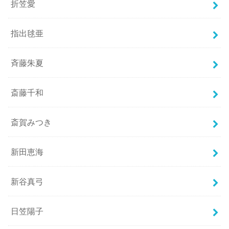
折笠愛
指出毬亜
斉藤朱夏
斎藤千和
斎賀みつき
新田恵海
新谷真弓
日笠陽子