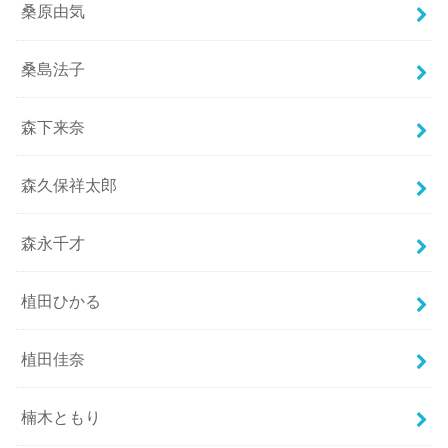
桑原由気
桑島法子
森下来奈
森久保祥太郎
森永千才
植田ひかる
植田佳奈
楠木ともり