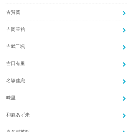
古賀葵
吉岡茉祐
吉武千颯
吉田有里
名塚佳織
味里
和氣あず未
喜多村英梨