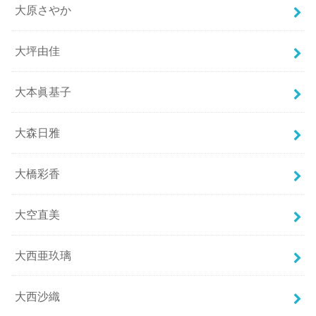
大原さやか
大坪由佳
大本眞基子
大森日雅
大橋彩香
大空直美
大西亜玖璃
大西沙織