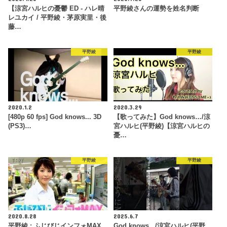
【涼宮ハルヒの憂鬱 ED - ハレ晴
平野綾さんの運勢を姓名判断
レユカイ / 平野綾・茅原実里・後
藤…
平野綾
平野綾
2020.1.2
2020.3.29
[480p 60 fps] God knows... 3D
【歌ってみた】God knows…/涼
(PS3)…
宮ハルヒ(平野綾)【涼宮ハルヒの
憂…
平野綾
平野綾
2020.8.28
2025.6.7
平野綾 : ふじびじインフォMAX
God knows.../涼宮ハルヒ(平野