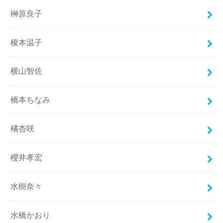
榊原良子
榎本温子
横山智佐
橋本ちなみ
橘杏咲
櫻井孝宏
水樹奈々
水橋かおり