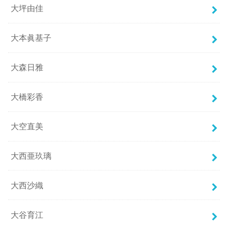
大坪由佳
大本眞基子
大森日雅
大橋彩香
大空直美
大西亜玖璃
大西沙織
大谷育江