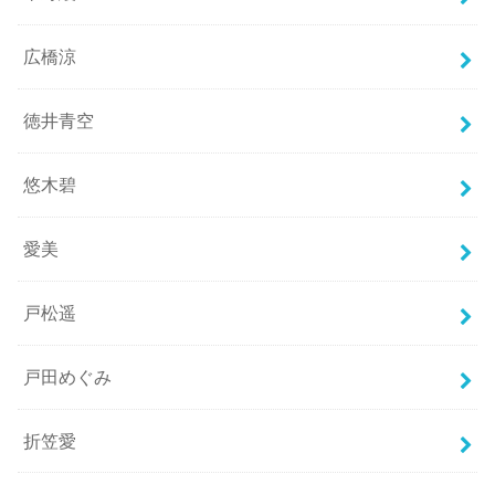
広橋涼
徳井青空
悠木碧
愛美
戸松遥
戸田めぐみ
折笠愛