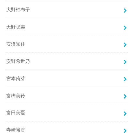
大野柚布子
天野聡美
安済知佳
安野希世乃
宮本侑芽
富樫美鈴
富田美憂
寺崎裕香