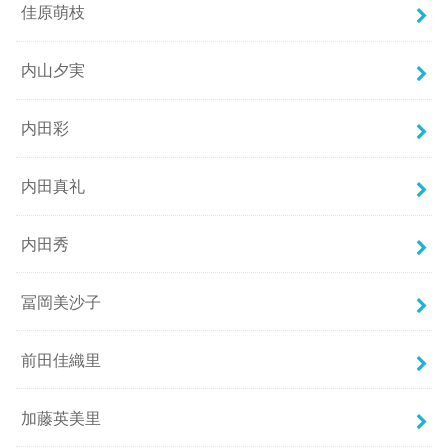
佳原萌枝
内山夕実
内田彩
内田真礼
内田秀
冨岡美沙子
前田佳織里
加藤英美里