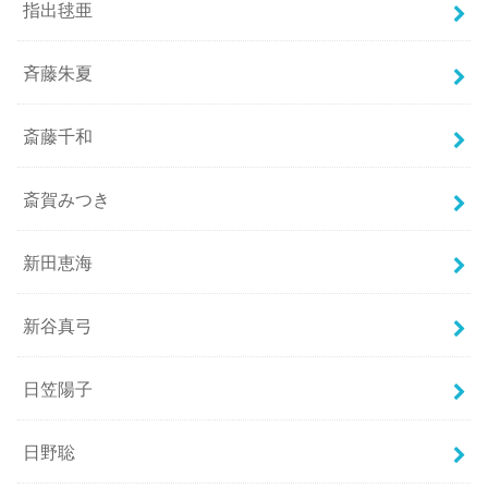
指出毬亜
斉藤朱夏
斎藤千和
斎賀みつき
新田恵海
新谷真弓
日笠陽子
日野聡