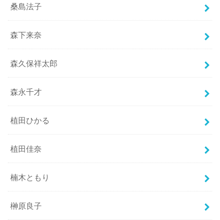
桑島法子
森下来奈
森久保祥太郎
森永千才
植田ひかる
植田佳奈
楠木ともり
榊原良子