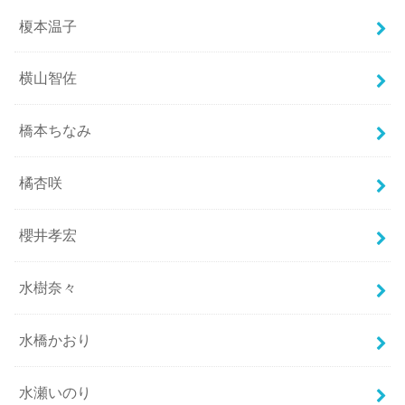
榎本温子
横山智佐
橋本ちなみ
橘杏咲
櫻井孝宏
水樹奈々
水橋かおり
水瀬いのり