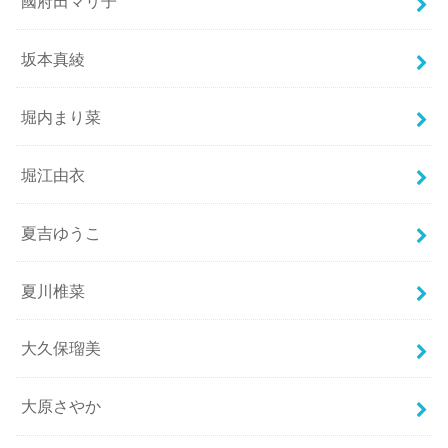
國府田マリ子
坂本真綾
堀内まり菜
堀江由衣
夏吉ゆうこ
夏川椎菜
大久保瑠美
大原さやか