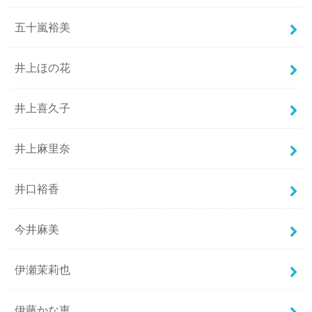
五十嵐裕美
井上ほの花
井上喜久子
井上麻里奈
井口裕香
今井麻美
伊瀬茉莉也
伊藤かな恵