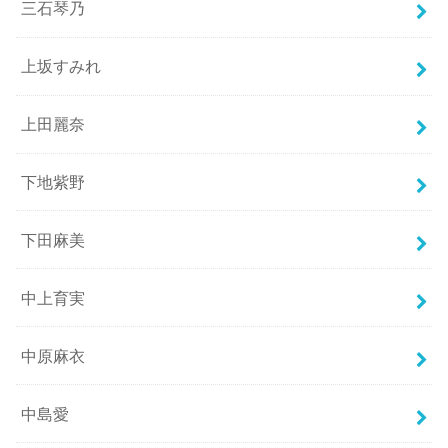
三石琴乃
上坂すみれ
上田麗奈
下地紫野
下田麻美
中上育実
中原麻衣
中島愛