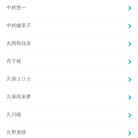
中村悠一
中村繪里子
丸岡和佳奈
丹下桜
久保ユリカ
久保田未夢
久川綾
久野美咲