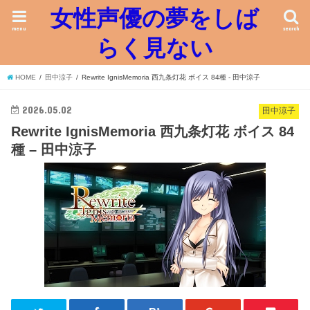
女性声優の夢をしば
menu
search
らく見ない
HOME
田中涼子
Rewrite IgnisMemoria 西九条灯花 ボイス 84種 - 田中涼子
2026.05.02
田中涼子
Rewrite IgnisMemoria 西九条灯花 ボイス 84
種 – 田中涼子