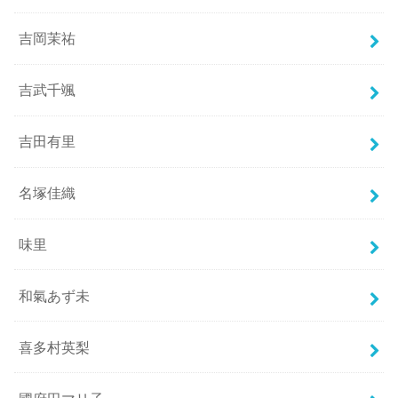
吉岡茉祐
吉武千颯
吉田有里
名塚佳織
味里
和氣あず未
喜多村英梨