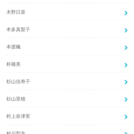
木野日菜
本多真梨子
本渡楓
朴璐美
杉山佳寿子
杉山里穂
村上奈津実
村川梨衣