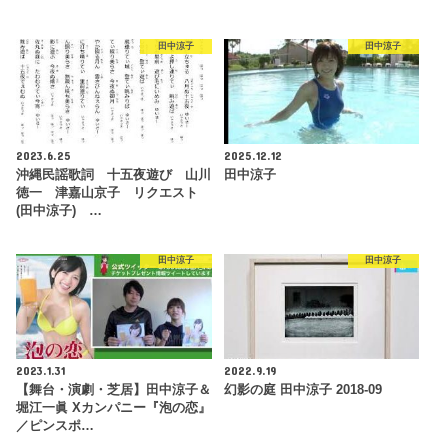
田中涼子
田中涼子
2023.6.25
2025.12.12
沖縄民謡歌詞 十五夜遊び 山川
田中涼子
徳一 津嘉山京子 リクエスト
(田中涼子) …
田中涼子
田中涼子
2023.1.31
2022.9.19
【舞台・演劇・芝居】田中涼子＆
幻影の庭 田中涼子 2018-09
堀江一眞 Xカンパニー『泡の恋』
／ピンスポ…