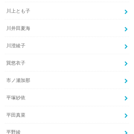
川上とも子
川井田夏海
川澄綾子
巽悠衣子
市ノ瀬加那
平塚紗依
平田真菜
平野綾