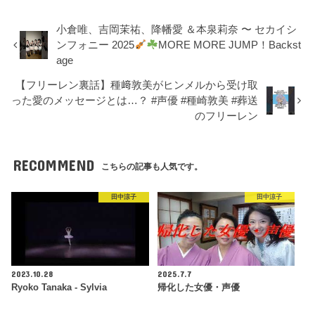
小倉唯、吉岡茉祐、降幡愛 ＆本泉莉奈 〜 セカイシ
ンフォニー 2025
MORE MORE JUMP！Backst
age
【フリーレン裏話】種﨑敦美がヒンメルから受け取
った愛のメッセージとは…？ #声優 #種崎敦美 #葬送
のフリーレン
RECOMMEND
こちらの記事も人気です。
田中涼子
田中涼子
2023.10.28
2025.7.7
Ryoko Tanaka - Sylvia
帰化した女優・声優