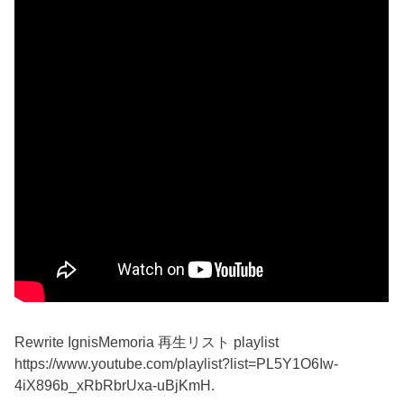
Rewrite IgnisMemoria 再生リスト playlist
https://www.youtube.com/playlist?list=PL5Y1O6Iw-
4iX896b_xRbRbrUxa-uBjKmH.