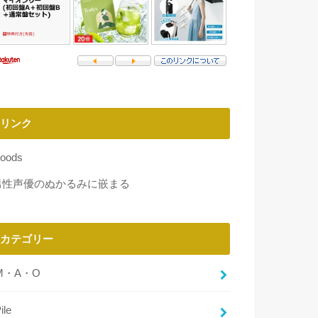
リンク
oods
男性声優のぬかるみに嵌まる
カテゴリー
M・A・O
ile