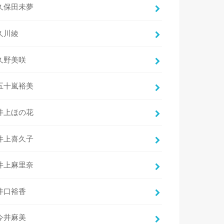
久保田未夢
久川綾
久野美咲
五十嵐裕美
井上ほの花
井上喜久子
井上麻里奈
井口裕香
今井麻美