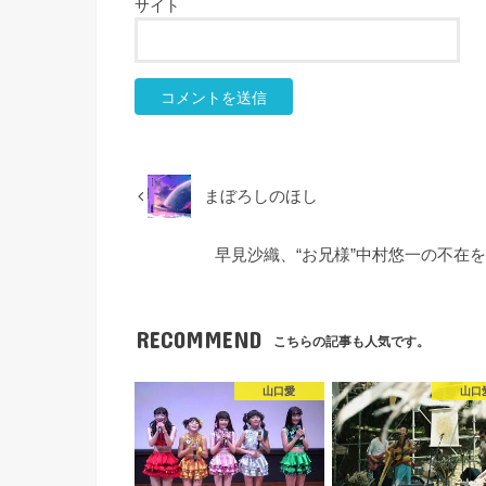
サイト
まぼろしのほし
早見沙織、“お兄様”中村悠一の不在
RECOMMEND
こちらの記事も人気です。
山口愛
山口