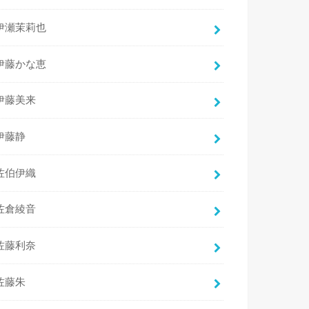
伊瀬茉莉也
伊藤かな恵
伊藤美来
伊藤静
佐伯伊織
佐倉綾音
佐藤利奈
佐藤朱