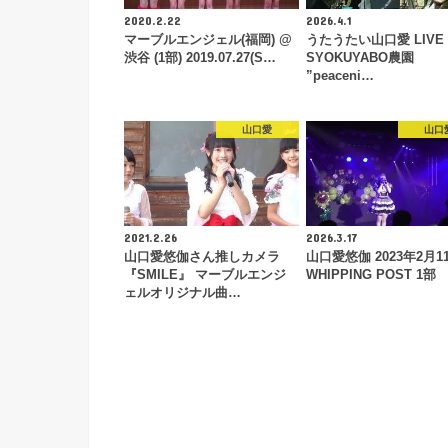
2020.2.22
2026.4.1
マーブルエンジェル(福岡) @
うたうたい山口愛 LIVE
渋谷 (1部) 2019.07.27(S…
SYOKUYABO農園
”peaceni…
山口愛
山口
2021.2.26
2026.3.17
山口愛悠伽さん推しカメラ
山口愛悠伽 2023年2月1
『SMILE』 マーブルエンジ
WHIPPING POST 1部
ェルオリジナル曲…