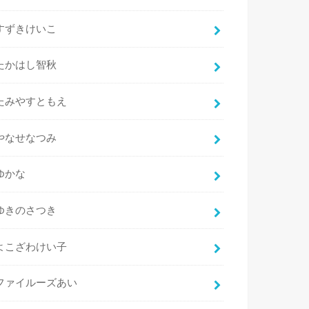
すずきけいこ
たかはし智秋
たみやすともえ
やなせなつみ
ゆかな
ゆきのさつき
よこざわけい子
ファイルーズあい