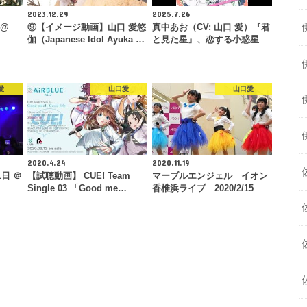
2023.12.29
2025.7.26
 @
⑨【イメージ動画】山口 愛悠
真中あお（CV: 山口 愛）『君
伽（Japanese Idol Ayuka …
と見た星』、恋する小惑星
愛
山口愛
山口愛
2020.4.24
2020.11.19
1日 ＠
【試聴動画】 CUE! Team
マーブルエンジェル イオン
Single 03 「Good me…
香椎浜ライブ 2020/2/15