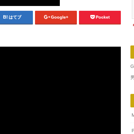
はてブ
Google+
Pocket
G
P