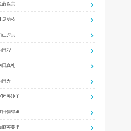
佐藤聡美
佳原萌枝
内山夕実
内田彩
内田真礼
内田秀
冨岡美沙子
前田佳織里
加藤英美里