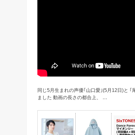
同じ5月生まれの声優｢山口愛｣(5月12日)と 
ました 動画の長さの都合上、 …