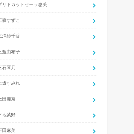
ブリドカットセーラ恵美
三森すずこ
三澤紗千香
三瓶由布子
三石琴乃
上坂すみれ
上田麗奈
下地紫野
下田麻美