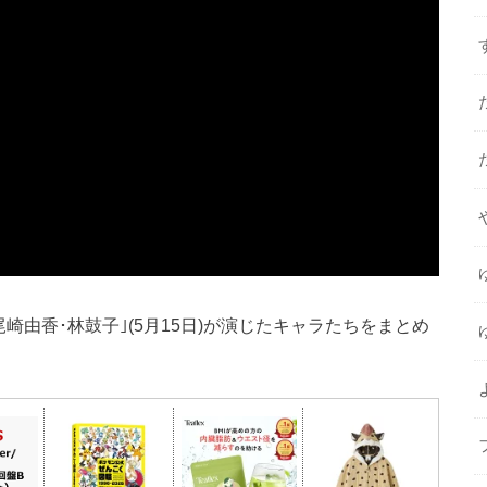
｢尾崎由香･林鼓子｣(5月15日)が演じたキャラたちをまとめ