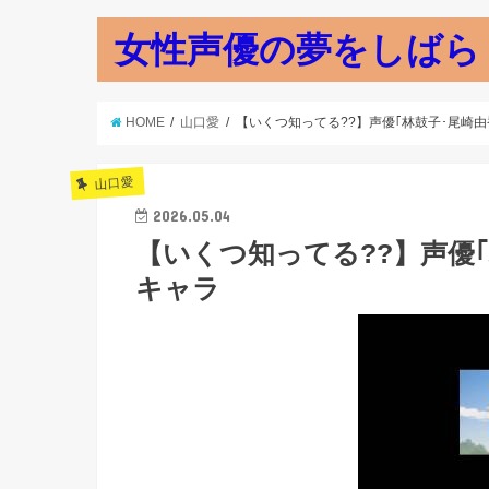
女性声優の夢をしばら
HOME
山口愛
【いくつ知ってる??】声優｢林鼓子･尾崎由
山口愛
2026.05.04
【いくつ知ってる??】声優｢
キャラ