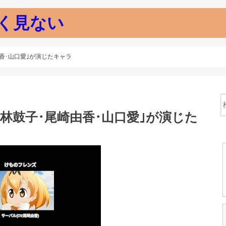
く見ない
香･山口愛｣が演じたキャラ
林鼓子･尾崎由香･山口愛｣が演じた