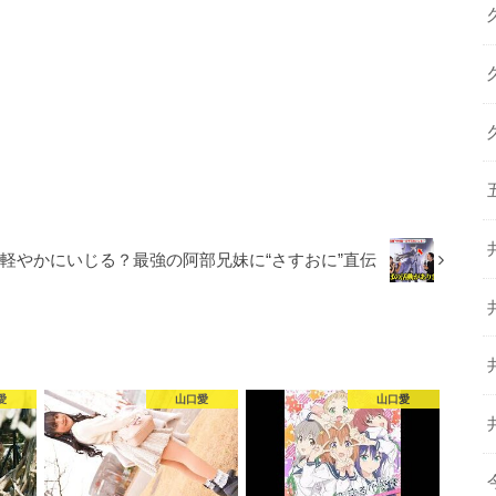
を軽やかにいじる？最強の阿部兄妹に“さすおに”直伝
愛
山口愛
山口愛