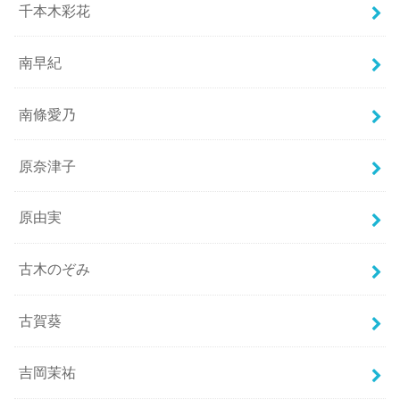
千本木彩花
南早紀
南條愛乃
原奈津子
原由実
古木のぞみ
古賀葵
吉岡茉祐