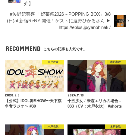
介】
#矢野妃菜喜 「妃菜祭2026～POPPING BOX」3/8
(日)at 新宿ReNY 開催！ゲストに遠野ひかるさん ▶︎
https://eplus.jp/yanohinaki/
RECOMMEND
こちらの記事も人気です。
木戸衣吹
木戸衣吹
2020.9.8
2024.11.10
【公式】IDOL舞SHOW〜天下旗
十五少女 / 未森エリカの場合 -
争奪ラジオ〜 #30
033（CV：木戸衣吹） #shorts
木戸衣吹
木戸衣吹