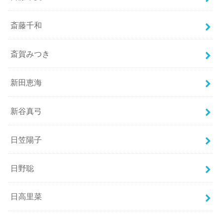
斎藤千和
斎賀みつき
新田恵海
新谷真弓
日笠陽子
日野聡
日高里菜