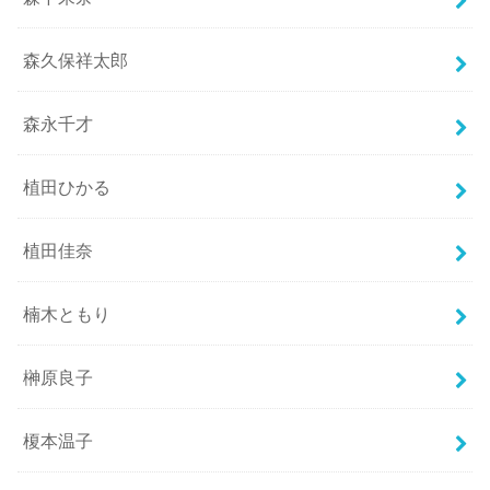
森久保祥太郎
森永千才
植田ひかる
植田佳奈
楠木ともり
榊原良子
榎本温子