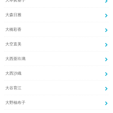
大本眞基子
大森日雅
大橋彩香
大空直美
大西亜玖璃
大西沙織
大谷育江
大野柚布子