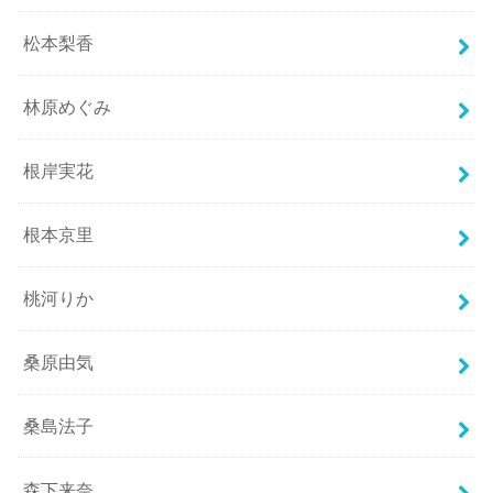
松本梨香
林原めぐみ
根岸実花
根本京里
桃河りか
桑原由気
桑島法子
森下来奈