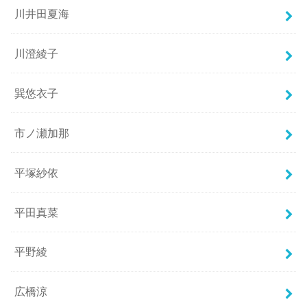
川井田夏海
川澄綾子
巽悠衣子
市ノ瀬加那
平塚紗依
平田真菜
平野綾
広橋涼