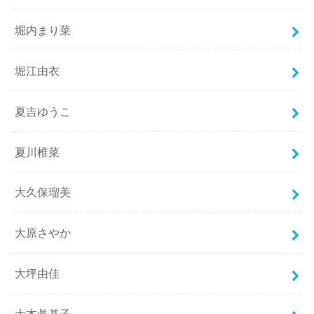
堀内まり菜
堀江由衣
夏吉ゆうこ
夏川椎菜
大久保瑠美
大原さやか
大坪由佳