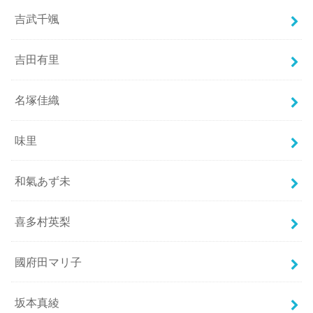
吉武千颯
吉田有里
名塚佳織
味里
和氣あず未
喜多村英梨
國府田マリ子
坂本真綾