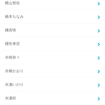
横山智佐
橋本ちなみ
橘杏咲
櫻井孝宏
水樹奈々
水橋かおり
水瀬いのり
水瀬祈