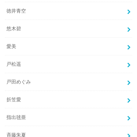
徳井青空
悠木碧
愛美
戸松遥
戸田めぐみ
折笠愛
指出毬亜
斉藤朱夏