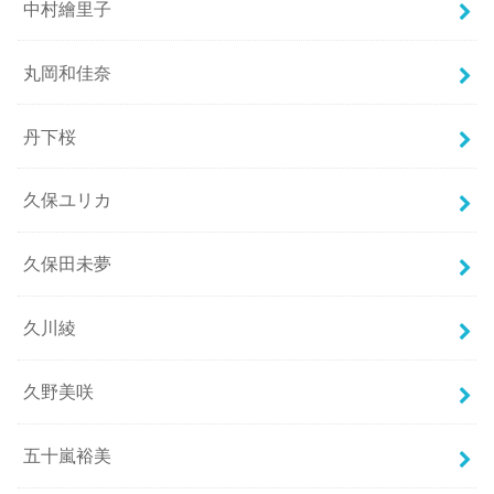
中村繪里子
丸岡和佳奈
丹下桜
久保ユリカ
久保田未夢
久川綾
久野美咲
五十嵐裕美