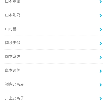
山本希望
山本彩乃
山村響
岡咲美保
岡本麻弥
島本須美
嶺内ともみ
川上とも子