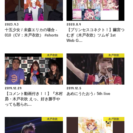
2023.9.3
2020.8.9
十五少女 / 未森エリカの場合 -
【プリンセスコネクト！】繭宮つ
010（CV：木戸衣吹） #shorts
むぎ（木戸衣吹）ツムギ 1st
Web G…
木戸衣吹
木戸衣吹
2019.12.29
2019.12.5
【コメント動画付き！！】『木村
あめにうたおう♪ 5th live
昴・木戸衣吹 えっ、好き勝手や
っても怒られ…
木戸衣吹
木戸衣吹