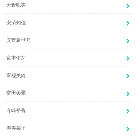
天野聡美
安済知佳
安野希世乃
宮本侑芽
富樫美鈴
富田美憂
寺崎裕香
寿美菜子