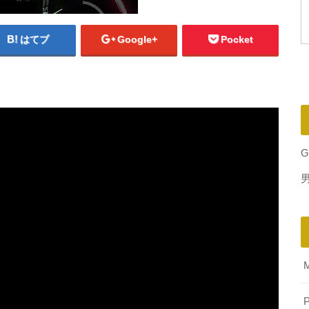
はてブ
Google+
Pocket
G
P