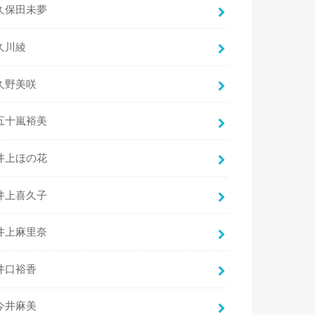
久保田未夢
久川綾
久野美咲
五十嵐裕美
井上ほの花
井上喜久子
井上麻里奈
井口裕香
今井麻美