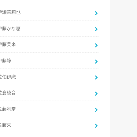
伊瀬茉莉也
伊藤かな恵
伊藤美来
伊藤静
佐伯伊織
佐倉綾音
佐藤利奈
佐藤朱