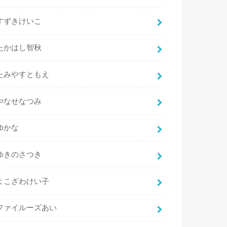
すずきけいこ
たかはし智秋
たみやすともえ
やなせなつみ
ゆかな
ゆきのさつき
よこざわけい子
ファイルーズあい