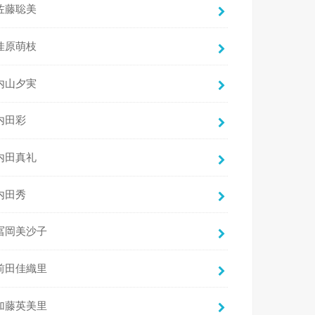
佐藤聡美
佳原萌枝
内山夕実
内田彩
内田真礼
内田秀
冨岡美沙子
前田佳織里
加藤英美里