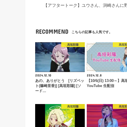
【アフタートーク】ユウさん、渕崎さんに野菜の件
RECOMMEND
こちらの記事も人気です。
高垣彩陽
高垣
2024.12.10
2024.12.8
あの、ありがとう [リズベッ
【10/6(日) 13:00～】
ト(篠崎里香)] [高垣彩陽] [ソ
YouTube 生配信
ード…
高垣彩陽
高垣