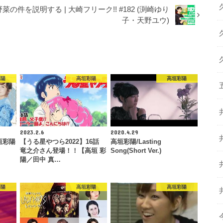
を説明する | 大崎フリーク!! #182 (渕崎ゆり
子・天野ユウ)
彩陽
高垣彩陽
高垣彩陽
2023.2.6
2020.4.29
高垣彩陽
【うる星やつら2022】16話
高垣彩陽/Lasting
竜之介さん登場！！【高垣 彩
Song(Short Ver.)
陽／田中 真…
彩陽
高垣彩陽
高垣彩陽