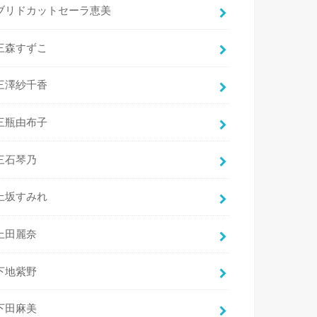
ブリドカットセーラ恵美
三森すずこ
三澤紗千香
三瓶由布子
三石琴乃
上坂すみれ
上田麗奈
下地紫野
下田麻美