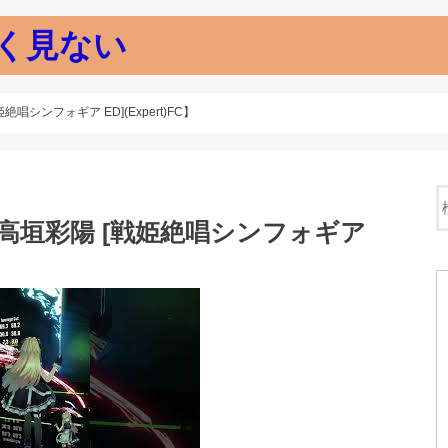
く見ない
 [戦姫絶唱シンフォギア ED](Expert)FC】
ght / 高垣彩陽 [戦姫絶唱シンフォギア