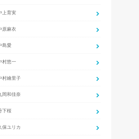
中上育実
中原麻衣
中島愛
中村悠一
中村繪里子
丸岡和佳奈
丹下桜
久保ユリカ