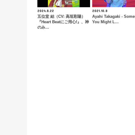
2024.8.22
2021.10.8
五位堂 結（CV: 高垣彩陽）
Ayahi Takagaki - Som
『Heart Beatにご用心!』、神
You Might L…
のみ…