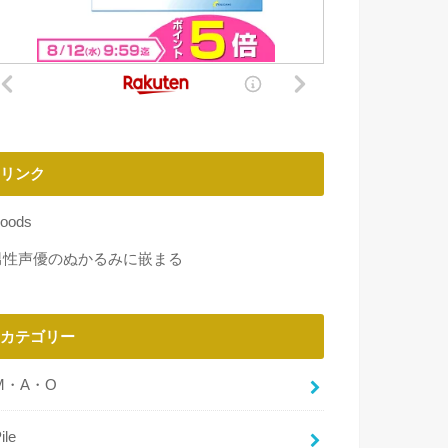
リンク
oods
男性声優のぬかるみに嵌まる
カテゴリー
M・A・O
ile