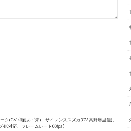
ウィーク(CV.和氣あず未)、サイレンススズカ(CV.高野麻里佳)、
イブ4K対応、フレームレート60fps】