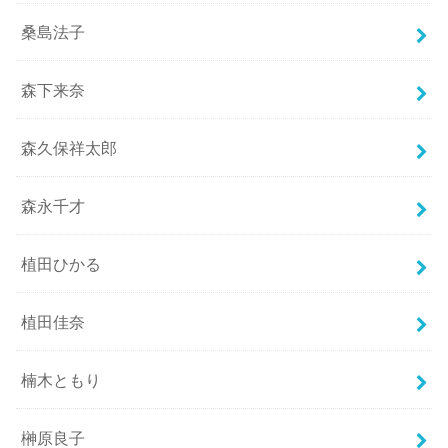
桑島法子
森下来奈
森久保祥太郎
森永千才
植田ひかる
植田佳奈
楠木ともり
榊原良子