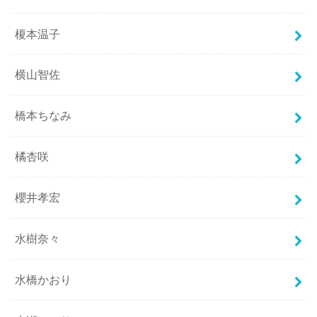
榎本温子
横山智佐
橋本ちなみ
橘杏咲
櫻井孝宏
水樹奈々
水橋かおり