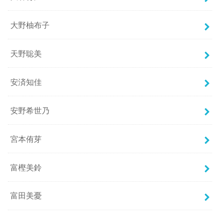
大野柚布子
天野聡美
安済知佳
安野希世乃
宮本侑芽
富樫美鈴
富田美憂