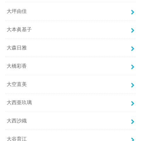
大坪由佳
大本眞基子
大森日雅
大橋彩香
大空直美
大西亜玖璃
大西沙織
大谷育江