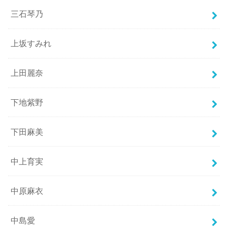
三石琴乃
上坂すみれ
上田麗奈
下地紫野
下田麻美
中上育実
中原麻衣
中島愛