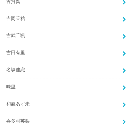
古賀葵
吉岡茉祐
吉武千颯
吉田有里
名塚佳織
味里
和氣あず未
喜多村英梨