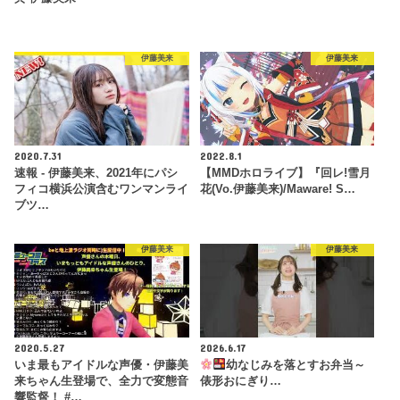
伊藤美来
伊藤美来
2020.7.31
2022.8.1
速報 - 伊藤美来、2021年にパシ
【MMDホロライブ】『回レ!雪月
フィコ横浜公演含むワンマンライ
花(Vo.伊藤美来)/Maware! S…
ブツ…
伊藤美来
伊藤美来
2020.5.27
2026.6.17
いま最もアイドルな声優・伊藤美
幼なじみを落とすお弁当～
来ちゃん生登場で、全力で変態音
俵形おにぎり…
響監督！ #…