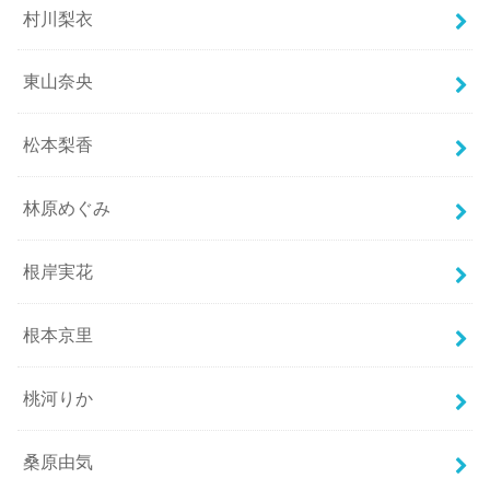
村川梨衣
東山奈央
松本梨香
林原めぐみ
根岸実花
根本京里
桃河りか
桑原由気