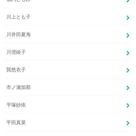
川上とも子
川井田夏海
川澄綾子
巽悠衣子
市ノ瀬加那
平塚紗依
平田真菜