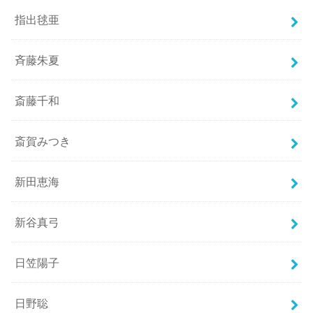
指出毬亜
斉藤朱夏
斎藤千和
斎賀みつき
新田恵海
新谷真弓
日笠陽子
日野聡