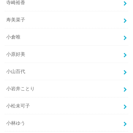
寺崎裕香
寿美菜子
小倉唯
小原好美
小山百代
小岩井ことり
小松未可子
小林ゆう