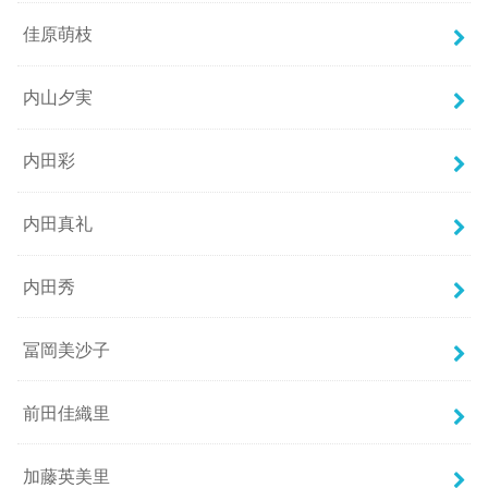
佳原萌枝
内山夕実
内田彩
内田真礼
内田秀
冨岡美沙子
前田佳織里
加藤英美里