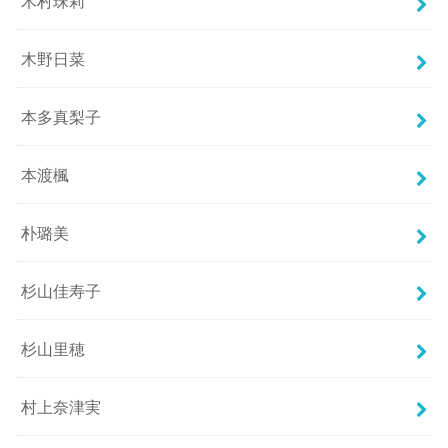
木村珠莉
木野日菜
本多真梨子
本渡楓
朴璐美
杉山佳寿子
杉山里穂
村上奈津実