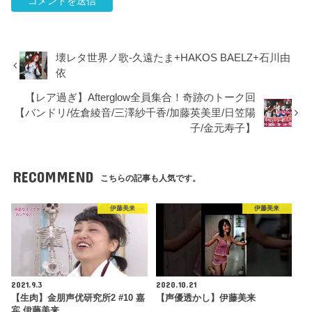
壊レタ世界ノ歌-久遠たま+HAKOS BAELZ+石川由
依
【レア過ぎ】Afterglow全員集合！奇跡のトーク回
【バンドリ/佐倉綾音/三澤紗千香/加藤英美里/日笠陽
子/金元寿子】
RECOMMEND
こちらの記事も人気です。
伊藤美来
伊藤美来
2021.9.3
2020.10.21
【生肉】金朋声优研究所2 #10 嘉
【声優透かし】伊藤美来
宾 伊藤美来