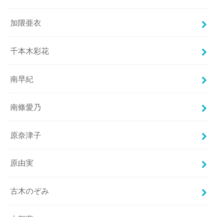
加隈亜衣
千本木彩花
南早紀
南條愛乃
原奈津子
原由実
古木のぞみ