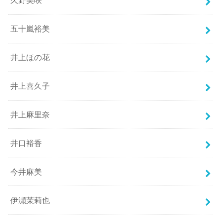
久野美咲
五十嵐裕美
井上ほの花
井上喜久子
井上麻里奈
井口裕香
今井麻美
伊瀬茉莉也