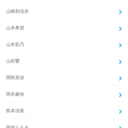
山崎和佳奈
山本希望
山本彩乃
山村響
岡咲美保
岡本麻弥
島本須美
嶺内ともみ