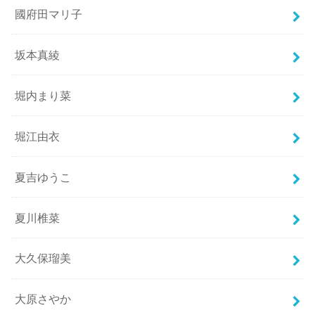
國府田マリ子
坂本真綾
堀内まり菜
堀江由衣
夏吉ゆうこ
夏川椎菜
大久保瑠美
大原さやか