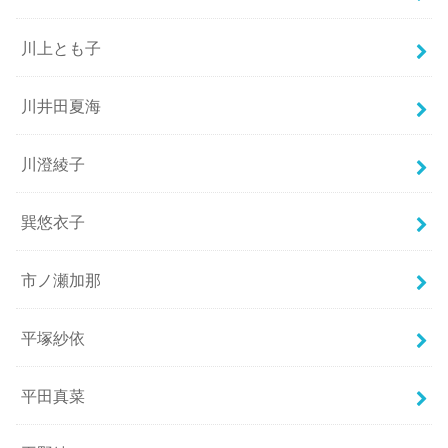
川上とも子
川井田夏海
川澄綾子
巽悠衣子
市ノ瀬加那
平塚紗依
平田真菜