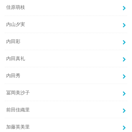
佳原萌枝
内山夕実
内田彩
内田真礼
内田秀
冨岡美沙子
前田佳織里
加藤英美里