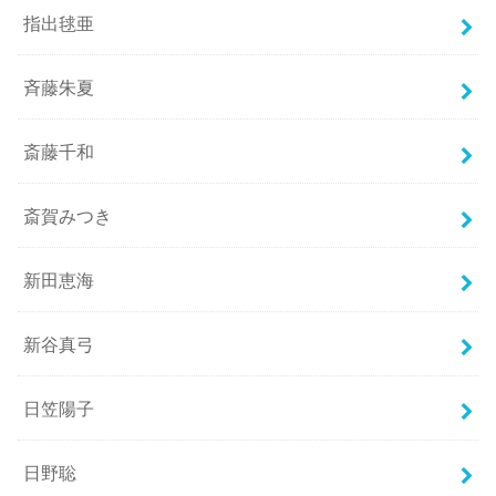
指出毬亜
斉藤朱夏
斎藤千和
斎賀みつき
新田恵海
新谷真弓
日笠陽子
日野聡