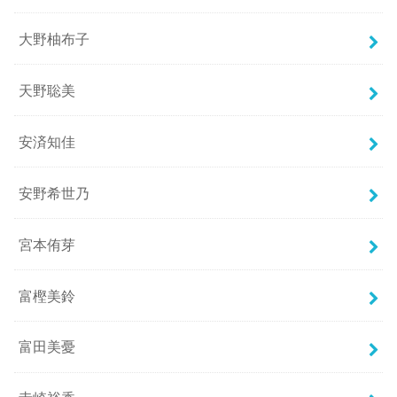
大野柚布子
天野聡美
安済知佳
安野希世乃
宮本侑芽
富樫美鈴
富田美憂