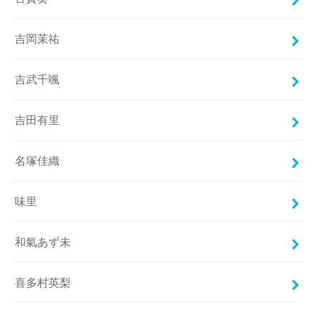
吉岡茉祐
吉武千颯
吉田有里
名塚佳織
味里
和氣あず未
喜多村英梨