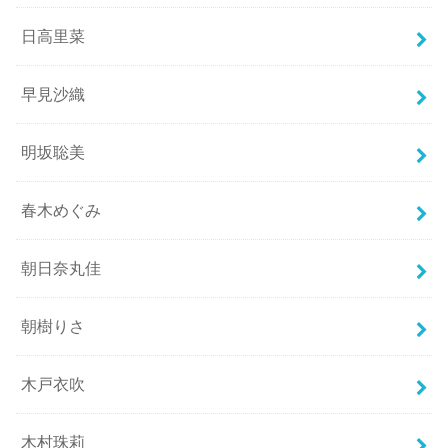
日高里菜
早見沙織
明坂聡美
春木めぐみ
朝日奈丸佳
朝樹りさ
木戸衣吹
木村珠莉