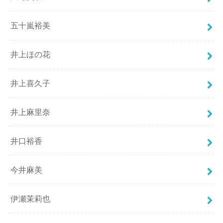
五十嵐裕美
井上ほの花
井上喜久子
井上麻里奈
井口裕香
今井麻美
伊瀬茉莉也