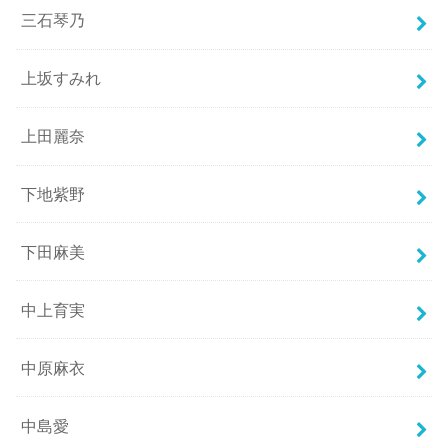
三石琴乃
上坂すみれ
上田麗奈
下地紫野
下田麻美
中上育実
中原麻衣
中島愛