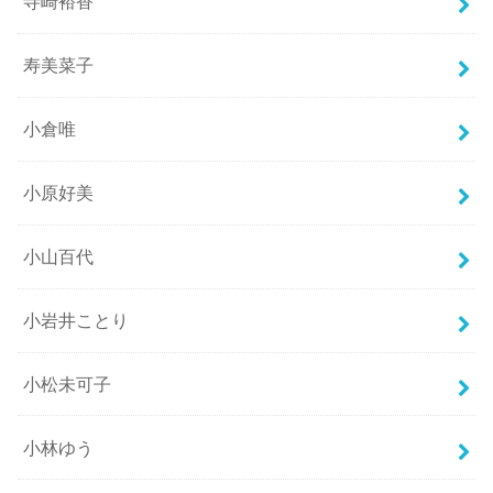
寺崎裕香
寿美菜子
小倉唯
小原好美
小山百代
小岩井ことり
小松未可子
小林ゆう