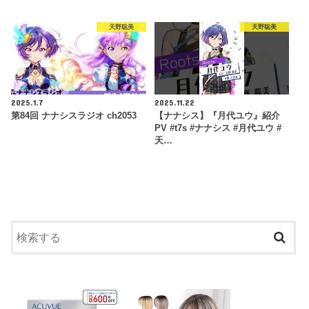
天野聡美
天野聡美
2025.1.7
2025.11.22
第84回 ナナシスラジオ ch2053
【ナナシス】『月代ユウ』紹介
PV #t7s #ナナシス #月代ユウ #
天…