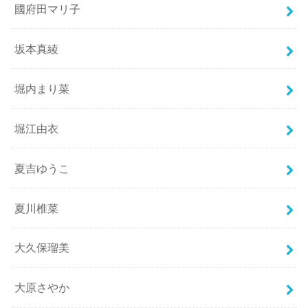
國府田マリ子
坂本真綾
堀内まり菜
堀江由衣
夏吉ゆうこ
夏川椎菜
大久保瑠美
大原さやか