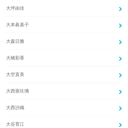
大坪由佳
大本眞基子
大森日雅
大橋彩香
大空直美
大西亜玖璃
大西沙織
大谷育江