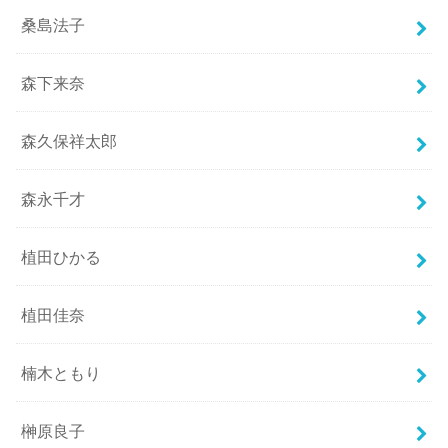
桑島法子
森下来奈
森久保祥太郎
森永千才
植田ひかる
植田佳奈
楠木ともり
榊原良子