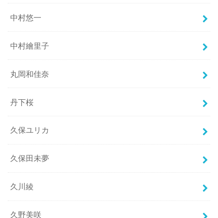
中村悠一
中村繪里子
丸岡和佳奈
丹下桜
久保ユリカ
久保田未夢
久川綾
久野美咲