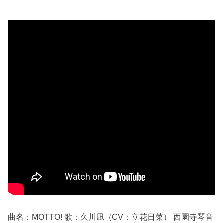
曲名：MOTTO! 歌：久川凪（CV：立花日菜） 西園寺琴音