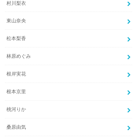
村川梨衣
東山奈央
松本梨香
林原めぐみ
根岸実花
根本京里
桃河りか
桑原由気