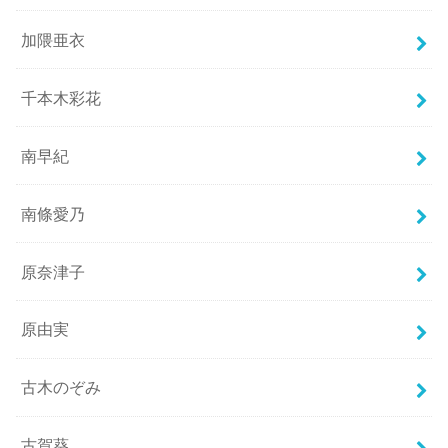
加隈亜衣
千本木彩花
南早紀
南條愛乃
原奈津子
原由実
古木のぞみ
古賀葵