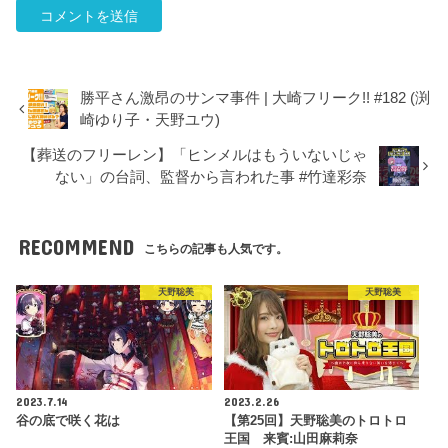
勝平さん激昂のサンマ事件 | 大崎フリーク!! #182 (渕
崎ゆり子・天野ユウ)
【葬送のフリーレン】「ヒンメルはもういないじゃ
ない」の台詞、監督から言われた事 #竹達彩奈
RECOMMEND
こちらの記事も人気です。
天野聡美
天野聡美
2023.7.14
2023.2.26
谷の底で咲く花は
【第25回】天野聡美のトロトロ
王国 来賓:山田麻莉奈