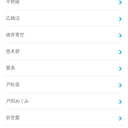
平野綾
広橋涼
徳井青空
悠木碧
愛美
戸松遥
戸田めぐみ
折笠愛