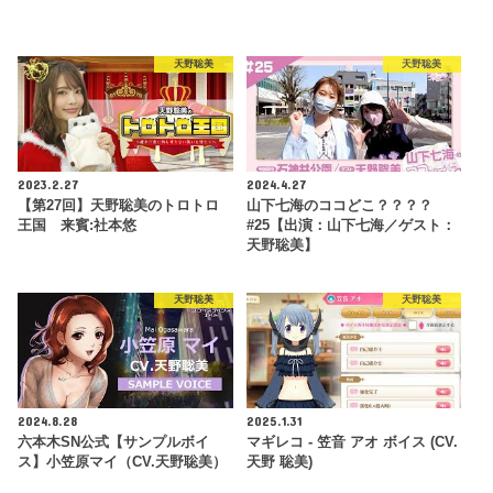
天野聡美
天野聡美
2023.2.27
2024.4.27
【第27回】天野聡美のトロトロ
山下七海のココどこ？？？？
王国 来賓:社本悠
#25【出演：山下七海／ゲスト：
天野聡美】
天野聡美
天野聡美
2024.8.28
2025.1.31
六本木SN公式【サンプルボイ
マギレコ - 笠音 アオ ボイス (CV.
ス】小笠原マイ（CV.天野聡美）
天野 聡美)