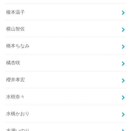
榎本温子
横山智佐
橋本ちなみ
橘杏咲
櫻井孝宏
水樹奈々
水橋かおり
水瀬いのり