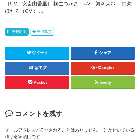
（CV：安斎由香里） 桐生つかさ（CV：河瀬茉希） 白菊
ほたる（CV： …
天野聡美
天野聡美
ツイート
シェア
はてブ
Google+
Pocket
feedly
コメントを残す
メールアドレスが公開されることはありません。
※
が付いている
欄は必須項目です