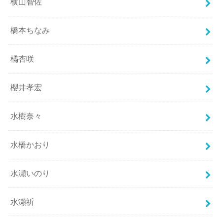
横山智佐
橋本ちなみ
橘杏咲
櫻井孝宏
水樹奈々
水橋かおり
水瀬いのり
水瀬祈