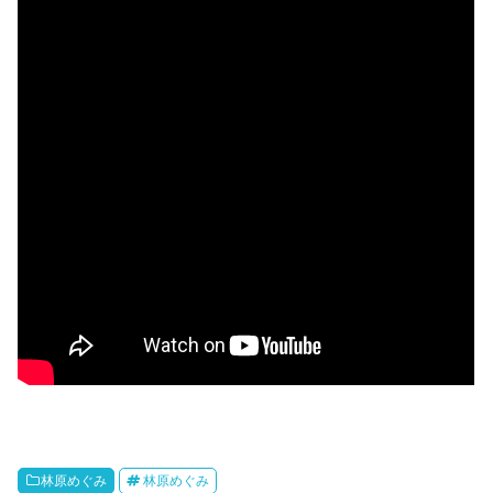
林原めぐみ
林原めぐみ