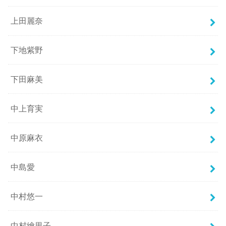
上田麗奈
下地紫野
下田麻美
中上育実
中原麻衣
中島愛
中村悠一
中村繪里子