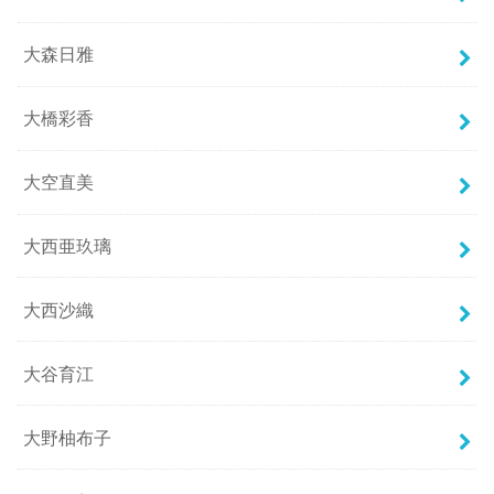
大森日雅
大橋彩香
大空直美
大西亜玖璃
大西沙織
大谷育江
大野柚布子