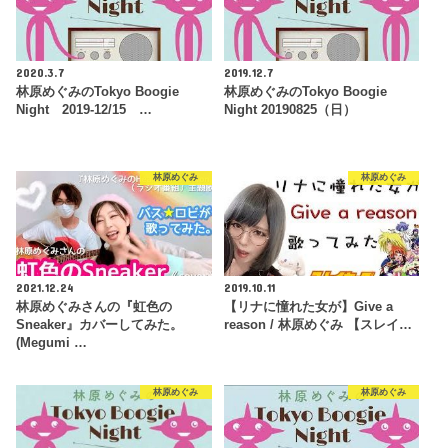
2020.3.7
2019.12.7
林原めぐみのTokyo Boogie
林原めぐみのTokyo Boogie
Night 2019-12/15 …
Night 20190825（日）
林原めぐみ
林原めぐみ
2021.12.24
2019.10.11
林原めぐみさんの『虹色の
【リナに憧れた女が】Give a
Sneaker』カバーしてみた。
reason / 林原めぐみ 【スレイ…
(Megumi …
林原めぐみ
林原めぐみ