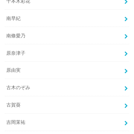
千本木彩花
南早紀
南條愛乃
原奈津子
原由実
古木のぞみ
古賀葵
吉岡茉祐