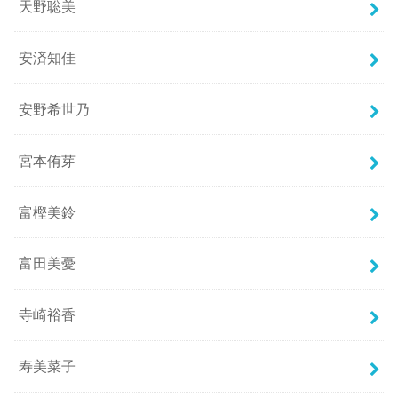
天野聡美
安済知佳
安野希世乃
宮本侑芽
富樫美鈴
富田美憂
寺崎裕香
寿美菜子