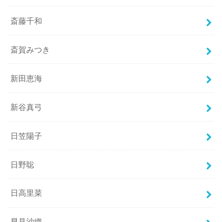
斎藤千和
斎賀みつき
新田恵海
新谷真弓
日笠陽子
日野聡
日高里菜
早見沙織