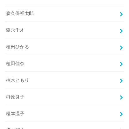
森久保祥太郎
森永千才
植田ひかる
植田佳奈
楠木ともり
榊原良子
榎本温子