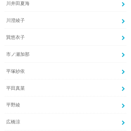
川井田夏海
川澄綾子
巽悠衣子
市ノ瀬加那
平塚紗依
平田真菜
平野綾
広橋涼