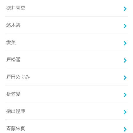
徳井青空
悠木碧
愛美
戸松遥
戸田めぐみ
折笠愛
指出毬亜
斉藤朱夏