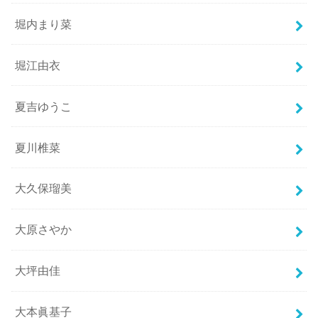
堀内まり菜
堀江由衣
夏吉ゆうこ
夏川椎菜
大久保瑠美
大原さやか
大坪由佳
大本眞基子