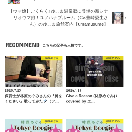
【ウマ娘】ごくらく♪ゆこま温泉郷に登場の新シナ
リオウマ娘！ユノハナブルーム（Cv.豊崎愛生さ
ん）のゆこま旅館案内【umamusume】
RECOMMEND
こちらの記事も人気です。
林原めぐみ
林原めぐみ
2025.7.23
2026.1.21
保育士が林原めぐみさんの『翼を
Give a Reason (林原めぐみ) /
ください』歌ってみた
（フ…
covered by エ…
林原めぐみ
林原めぐみ