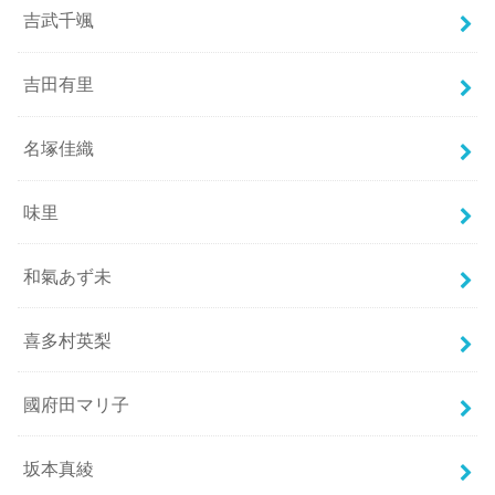
吉武千颯
吉田有里
名塚佳織
味里
和氣あず未
喜多村英梨
國府田マリ子
坂本真綾