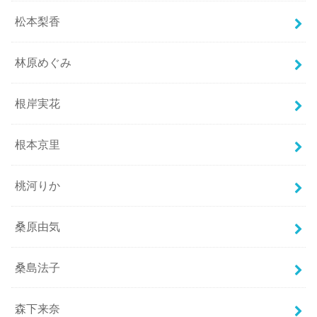
松本梨香
林原めぐみ
根岸実花
根本京里
桃河りか
桑原由気
桑島法子
森下来奈