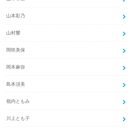
山本彩乃
山村響
岡咲美保
岡本麻弥
島本須美
嶺内ともみ
川上とも子