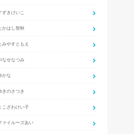
すずきけいこ
たかはし智秋
たみやすともえ
やなせなつみ
ゆかな
ゆきのさつき
よこざわけい子
ファイルーズあい