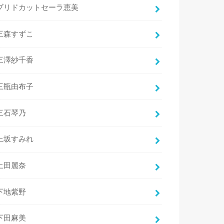
ブリドカットセーラ恵美
三森すずこ
三澤紗千香
三瓶由布子
三石琴乃
上坂すみれ
上田麗奈
下地紫野
下田麻美