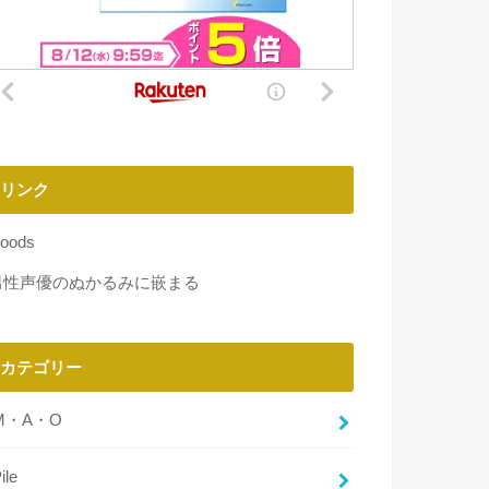
リンク
oods
男性声優のぬかるみに嵌まる
カテゴリー
M・A・O
ile