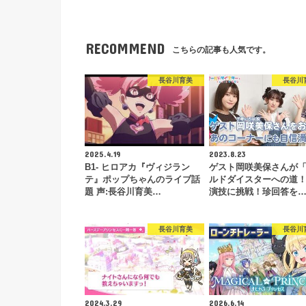
RECOMMEND
こちらの記事も人気です。
長谷川育美
長谷川
2025.4.19
2023.8.23
B1- ヒロアカ『ヴィジラン
ゲスト岡咲美保さんが
テ』ポップちゃんのライブ話
ルドダイスターへの道
題 声:長谷川育美…
演技に挑戦！珍回答を
長谷川育美
長谷川
2024.3.29
2026.6.14