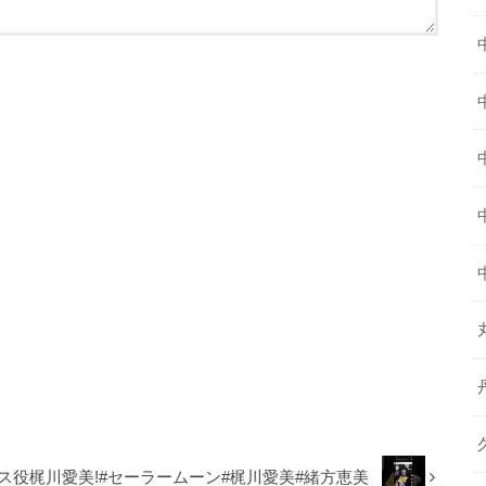
ス役梶川愛美!#セーラームーン#梶川愛美#緒方恵美