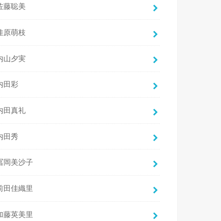
佐藤聡美
佳原萌枝
内山夕実
内田彩
内田真礼
内田秀
冨岡美沙子
前田佳織里
加藤英美里