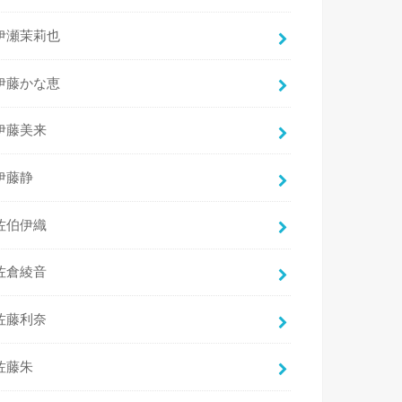
伊瀬茉莉也
伊藤かな恵
伊藤美来
伊藤静
佐伯伊織
佐倉綾音
佐藤利奈
佐藤朱