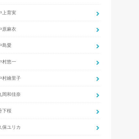
中上育実
中原麻衣
中島愛
中村悠一
中村繪里子
丸岡和佳奈
丹下桜
久保ユリカ