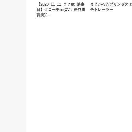
【2023_11_11_？？歳_誕生
まじかる☆プリンセス 
日】クローチェ(CV：長谷川
チトレーラー
育美)(…