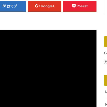
はてブ
Google+
Pocket
G
P