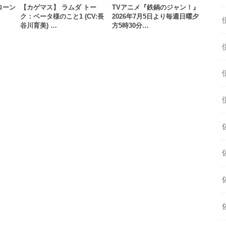
ローン
【カゲマス】 ラムダ トー
TVアニメ『鉄鍋のジャン！』
ク：ベータ様のこと1 (CV:長
2026年7月5日より毎週日曜夕
谷川育美) …
方5時30分…