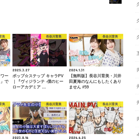
育美
長谷川育美
長谷川育美
2025.3.27
2024.1.31
「ワー
ポップ☆ステップ キャラPV
【無料版】長谷川育美・川井
！」で
｜『ヴィジランテ -僕のヒー
田夏海のなんにもしたくあり
…
ローアカデミア …
ません #59
育美
長谷川育美
長谷川育美
2023.8.16
2026.6.25