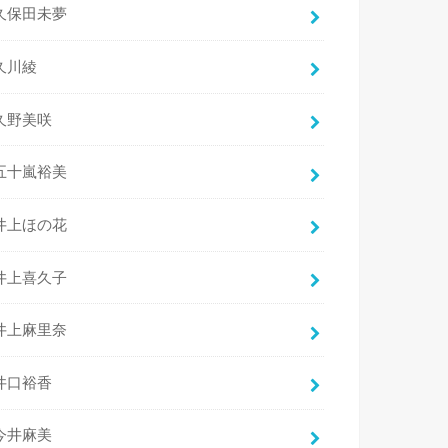
久保田未夢
久川綾
久野美咲
五十嵐裕美
井上ほの花
井上喜久子
井上麻里奈
井口裕香
今井麻美