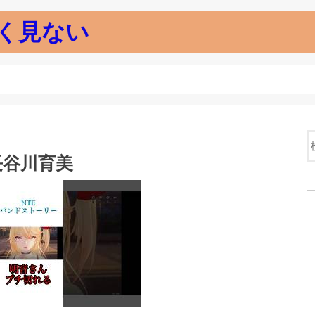
く見ない
長谷川育美