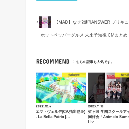
【MAD】なぜ?謎?!ANSWER プリ
ホットペッパーグルメ 未来予知視 CMまと
RECOMMEND
こちらの記事も人気です。
指出毬亜
指出
2022.12.4
2023.11.18
エマ・ヴェルデ(CV.指出毬亜)
虹ヶ咲 学園スクールア
- La Bella Patria […
同好会「Animelo Sum
Liv…