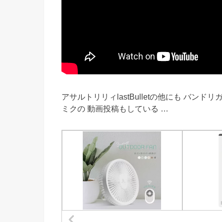
アサルトリリィlastBulletの他にも バンドリガ
ミクの 動画投稿もしている …