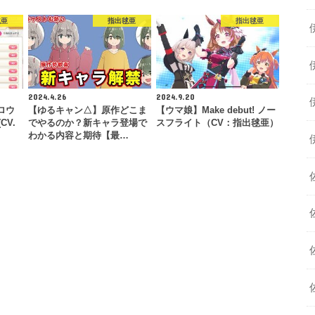
毬亜
指出毬亜
指出毬亜
2024.4.26
2024.9.20
ハロウ
【ゆるキャン△】原作どこま
【ウマ娘】Make debut! ノー
CV.
でやるのか？新キャラ登場で
スフライト（CV：指出毬亜）
わかる内容と期待【最…