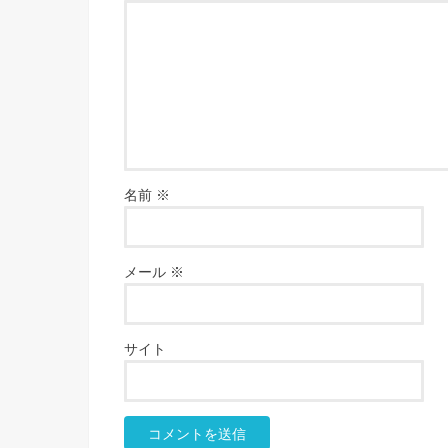
名前
※
メール
※
サイト