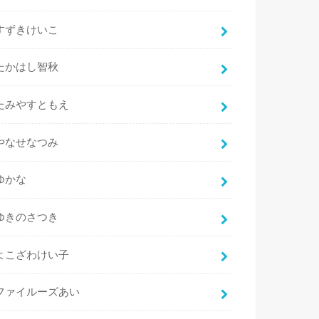
すずきけいこ
たかはし智秋
たみやすともえ
やなせなつみ
ゆかな
ゆきのさつき
よこざわけい子
ファイルーズあい