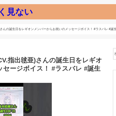
く見ない
指出毬亜)さんの誕生日をレギオンメンバーからお祝いのメッセージボイス！ #ラスバレ #誕生日ボ
結爾(CV.指出毬亜)さんの誕生日をレギオ
セージボイス！ #ラスバレ #誕生