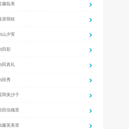
佐藤聡美
佳原萌枝
内山夕実
内田彩
内田真礼
内田秀
冨岡美沙子
前田佳織里
加藤英美里