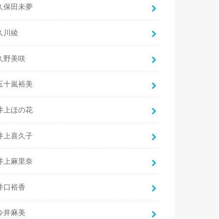
久保田未夢
久川綾
久野美咲
五十嵐裕美
井上ほの花
井上喜久子
井上麻里奈
井口裕香
今井麻美