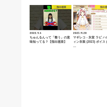
指出毬亜
指出
2022.9.4
2023.11.28
ちゅんるんって「整う」の意
マギレコ - 氷室 ラビ 
味知ってる？【指出毬亜】
ィン衣装 (2023) ボイス (
…