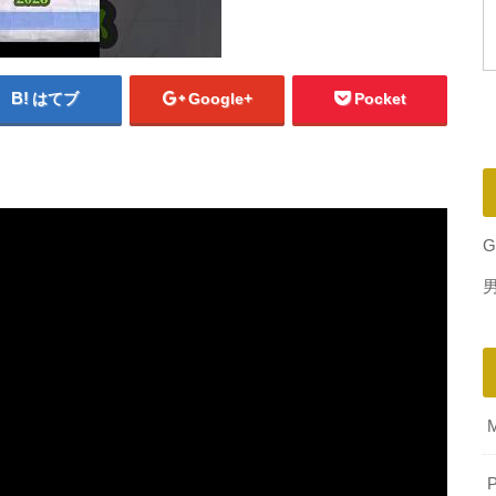
はてブ
Google+
Pocket
G
P