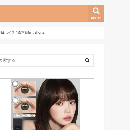
search
イス #森本結爾 #shorts