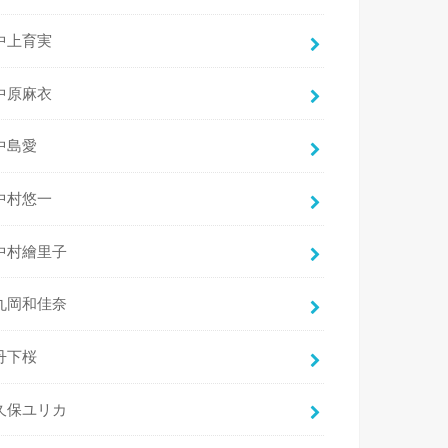
中上育実
中原麻衣
中島愛
中村悠一
中村繪里子
丸岡和佳奈
丹下桜
久保ユリカ