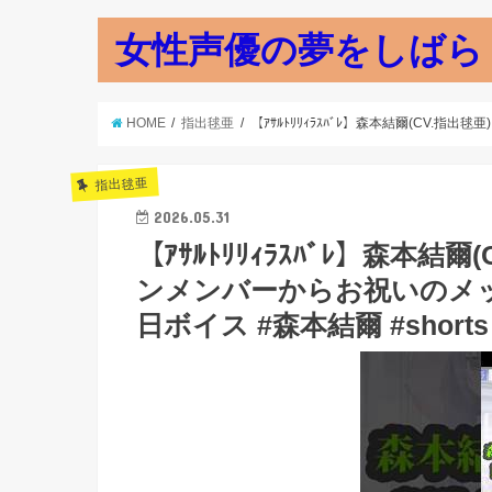
女性声優の夢をしばら
HOME
指出毬亜
【ｱｻﾙﾄﾘﾘｨﾗｽﾊﾞﾚ】森本結爾(CV.
指出毬亜
2026.05.31
【ｱｻﾙﾄﾘﾘｨﾗｽﾊﾞﾚ】森本
ンメンバーからお祝いのメッ
日ボイス #森本結爾 #shorts