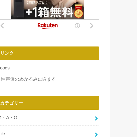
リンク
oods
男性声優のぬかるみに嵌まる
カテゴリー
M・A・O
ile