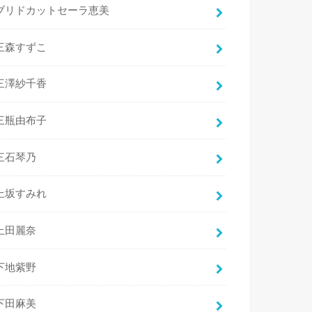
ブリドカットセーラ恵美
三森すずこ
三澤紗千香
三瓶由布子
三石琴乃
上坂すみれ
上田麗奈
下地紫野
下田麻美