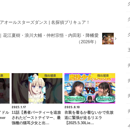
キュアオールスターズダンス | 名探偵プリキュア！
め｜花江夏樹・浪川大輔・仲村宗悟・内田彩・降幡愛
（2026年）
毬亜
指出毬亜
指出毬亜
2023.1.17
2025.8.10
イドル
11話【勇者パーティーを追放
衣装を着るか着ないかで生放
mer
されたビーストテイマー、最
送に緊張が走るリエラ
強種の猫耳少女と出…
【2025.5.30Lie…