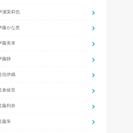
伊瀬茉莉也
伊藤かな恵
伊藤美来
伊藤静
佐伯伊織
佐倉綾音
佐藤利奈
佐藤朱