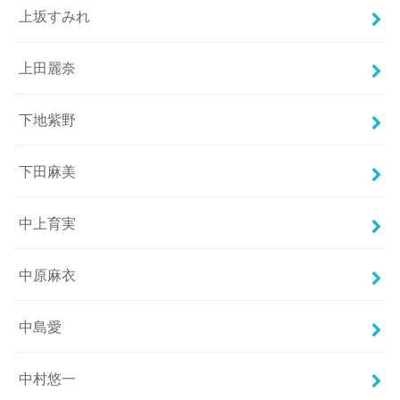
上坂すみれ
上田麗奈
下地紫野
下田麻美
中上育実
中原麻衣
中島愛
中村悠一