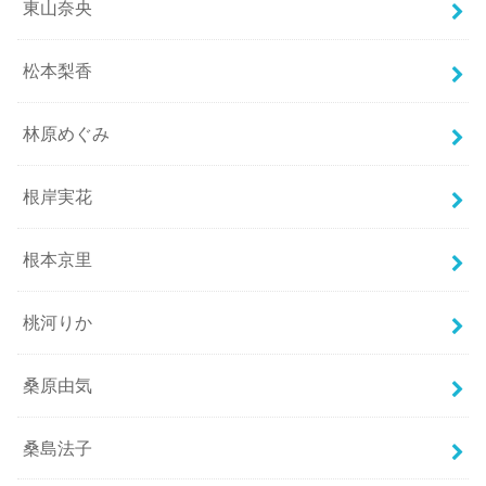
東山奈央
松本梨香
林原めぐみ
根岸実花
根本京里
桃河りか
桑原由気
桑島法子