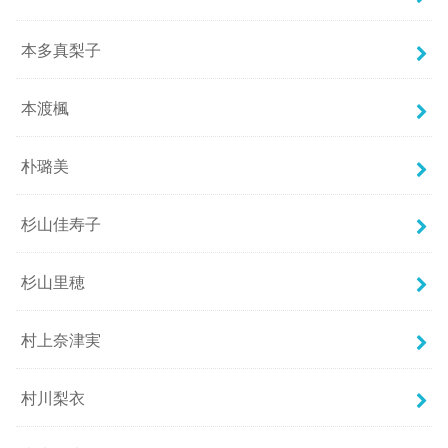
本多真梨子
本渡楓
朴璐美
杉山佳寿子
杉山里穂
村上奈津実
村川梨衣