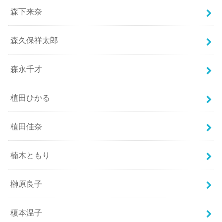
森下来奈
森久保祥太郎
森永千才
植田ひかる
植田佳奈
楠木ともり
榊原良子
榎本温子