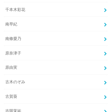
千本木彩花
南早紀
南條愛乃
原奈津子
原由実
古木のぞみ
古賀葵
吉岡茉祐