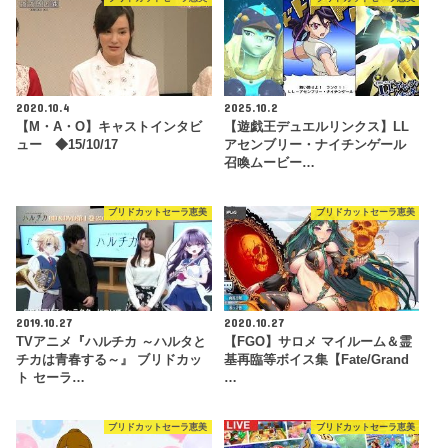
2020.10.4
2025.10.2
【M・A・O】キャストインタビ
【遊戯王デュエルリンクス】LL
ュー ◆15/10/17
アセンブリー・ナイチンゲール
召喚ムービー…
ブリドカットセーラ恵美
ブリドカットセーラ恵美
2019.10.27
2020.10.27
TVアニメ『ハルチカ ～ハルタと
【FGO】サロメ マイルーム＆霊
チカは青春する～』 ブリドカッ
基再臨等ボイス集【Fate/Grand
ト セーラ…
…
ブリドカットセーラ恵美
ブリドカットセーラ恵美