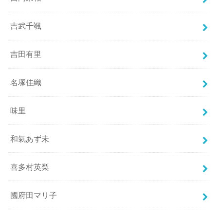
吉武千颯
吉田有里
名塚佳織
味里
和氣あず未
喜多村英梨
國府田マリ子