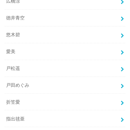
広橋涼
徳井青空
悠木碧
愛美
戸松遥
戸田めぐみ
折笠愛
指出毬亜