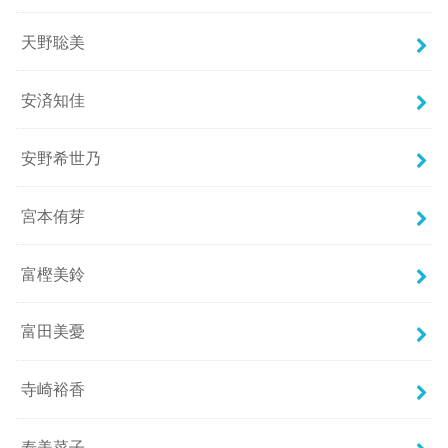
天野聡美
安済知佳
安野希世乃
宮本侑芽
富樫美鈴
富田美憂
寺崎裕香
寿美菜子