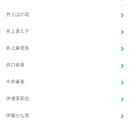
井上ほの花
井上喜久子
井上麻里奈
井口裕香
今井麻美
伊瀬茉莉也
伊藤かな恵