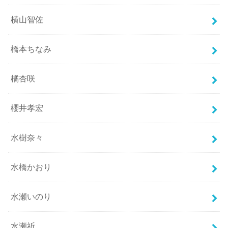
横山智佐
橋本ちなみ
橘杏咲
櫻井孝宏
水樹奈々
水橋かおり
水瀬いのり
水瀬祈