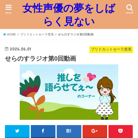
女性声優の夢をしば
menu
search
らく見ない
HOME
ブリドカットセーラ恵美
せらのすラジオ第0回動画
2026.06.01
ブリドカットセーラ恵美
せらのすラジオ第0回動画