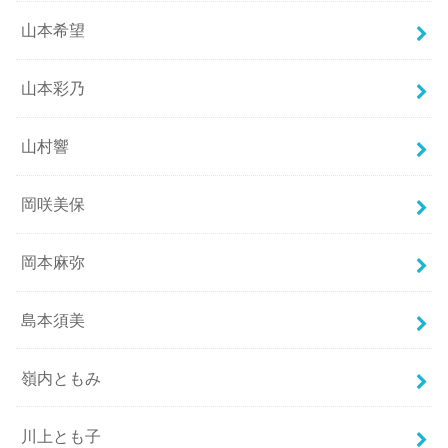
山本希望
山本彩乃
山村響
岡咲美保
岡本麻弥
島本須美
嶺内ともみ
川上とも子