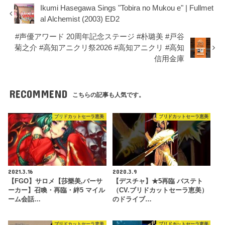
Ikumi Hasegawa Sings "Tobira no Mukou e" | Fullmet
al Alchemist (2003) ED2
#声優アワード 20周年記念ステージ #朴璐美 #戸谷
菊之介 #高知アニクリ祭2026 #高知アニクリ #高知
信用金庫
RECOMMEND
こちらの記事も人気です。
ブリドカットセーラ恵美
ブリドカットセーラ恵美
2021.3.16
2020.3.9
【FGO】サロメ【莎樂美,バーサ
【デスチャ】★5再臨 バステト
ーカー】召喚・再臨・絆5 マイル
（CV.ブリドカットセーラ恵美）
ーム会話…
のドライブ…
ブリドカットセーラ恵美
ブリドカットセーラ恵美