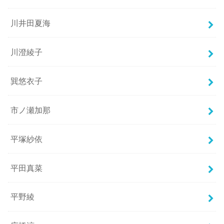
川井田夏海
川澄綾子
巽悠衣子
市ノ瀬加那
平塚紗依
平田真菜
平野綾