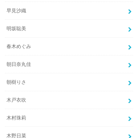
早見沙織
明坂聡美
春木めぐみ
朝日奈丸佳
朝樹りさ
木戸衣吹
木村珠莉
木野日菜