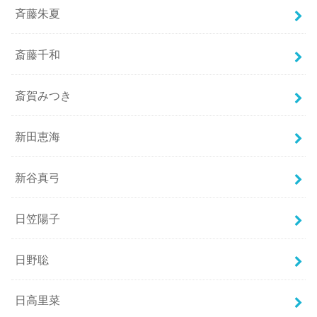
斉藤朱夏
斎藤千和
斎賀みつき
新田恵海
新谷真弓
日笠陽子
日野聡
日高里菜