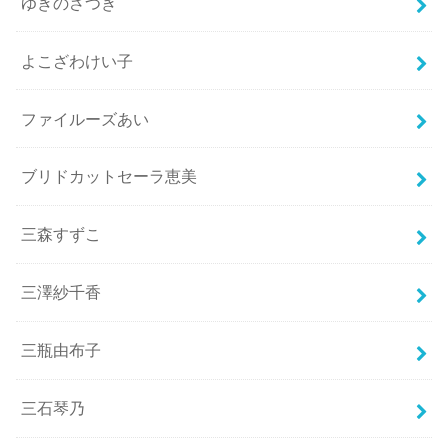
ゆきのさつき
よこざわけい子
ファイルーズあい
ブリドカットセーラ恵美
三森すずこ
三澤紗千香
三瓶由布子
三石琴乃