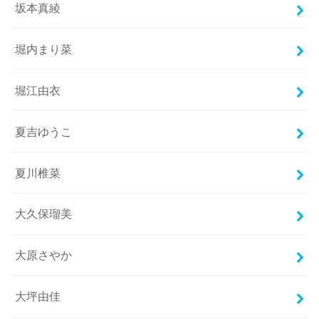
坂本真綾
堀内まり菜
堀江由衣
夏吉ゆうこ
夏川椎菜
大久保瑠美
大原さやか
大坪由佳