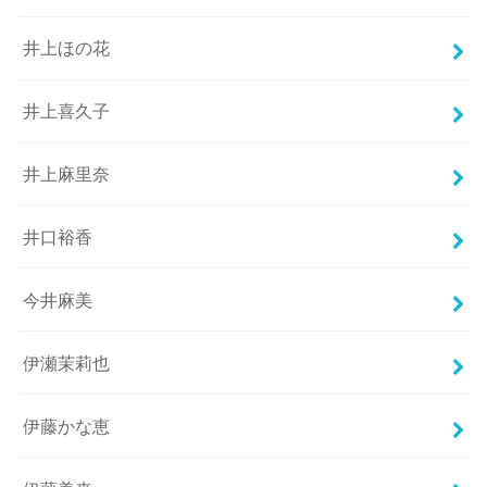
井上ほの花
井上喜久子
井上麻里奈
井口裕香
今井麻美
伊瀬茉莉也
伊藤かな恵