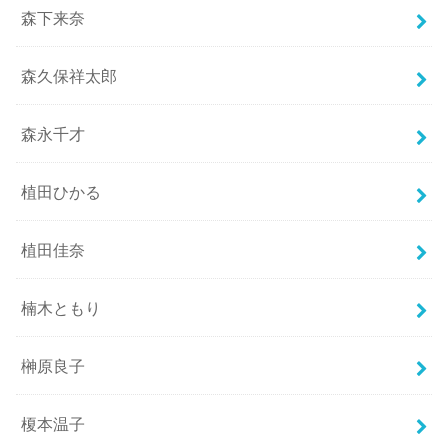
森下来奈
森久保祥太郎
森永千才
植田ひかる
植田佳奈
楠木ともり
榊原良子
榎本温子