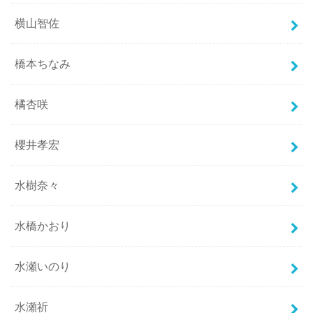
横山智佐
橋本ちなみ
橘杏咲
櫻井孝宏
水樹奈々
水橋かおり
水瀬いのり
水瀬祈