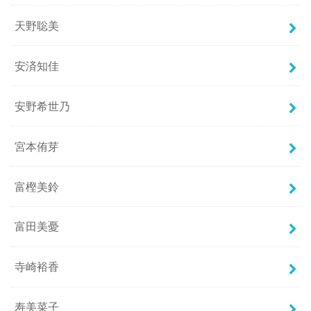
天野聡美
安済知佳
安野希世乃
宮本侑芽
富樫美鈴
富田美憂
寺崎裕香
寿美菜子