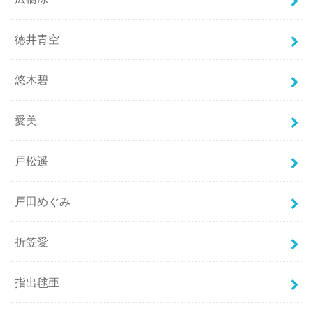
徳井青空
悠木碧
愛美
戸松遥
戸田めぐみ
折笠愛
指出毬亜