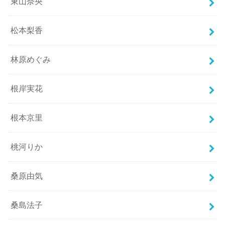
東山奈央
松本梨香
林原めぐみ
根岸実花
根本京里
桃河りか
桑原由気
桑島法子