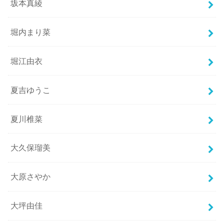
坂本真綾
堀内まり菜
堀江由衣
夏吉ゆうこ
夏川椎菜
大久保瑠美
大原さやか
大坪由佳