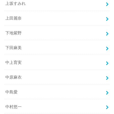
上坂すみれ
上田麗奈
下地紫野
下田麻美
中上育実
中原麻衣
中島愛
中村悠一