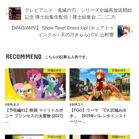
テレビアニメ「鬼滅の刃」シリーズ全編再放送開始
記念 隊士結集生配信｜隊士結集会 二〇二六
【MAD/AMV】 Show Time! Dress Up! (キュアトゥ
インクル / 天の川きらら) CV: 山村響
RECOMMEND
こちらの記事も人気です。
沢城みゆき
沢城みゆき
2019.2.3
2019.3.1
【予告編#1】映画 マイリトルポ
【FGO】ラーマ 「CV.沢城みゆ
ニー プリンセスの大冒険 (2017)
き」 2019年バレンタインスト
…
ーリー…
沢城みゆき
沢城みゆき