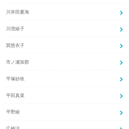
川井田夏海
川澄綾子
巽悠衣子
市ノ瀬加那
平塚紗依
平田真菜
平野綾
広橋涼