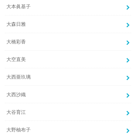
大本眞基子
大森日雅
大橋彩香
大空直美
大西亜玖璃
大西沙織
大谷育江
大野柚布子