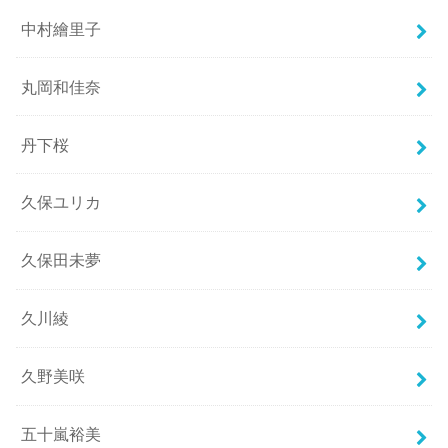
中村繪里子
丸岡和佳奈
丹下桜
久保ユリカ
久保田未夢
久川綾
久野美咲
五十嵐裕美