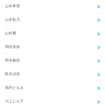
山本希望
山本彩乃
山村響
岡咲美保
岡本麻弥
島本須美
嶺内ともみ
川上とも子