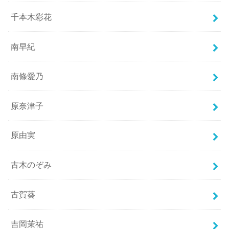
千本木彩花
南早紀
南條愛乃
原奈津子
原由実
古木のぞみ
古賀葵
吉岡茉祐