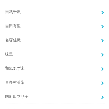
吉武千颯
吉田有里
名塚佳織
味里
和氣あず未
喜多村英梨
國府田マリ子