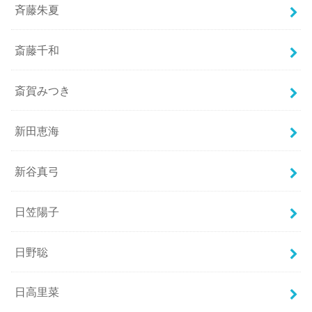
斉藤朱夏
斎藤千和
斎賀みつき
新田恵海
新谷真弓
日笠陽子
日野聡
日高里菜