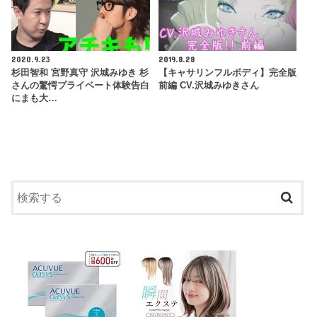
2020.9.23
2019.8.28
杉田智和 宮野真守 沢城みゆき 杉
【キャサリンフルボディ】完全版
さんの驚愕プライベート体験告白
前編 CV.沢城みゆきさん
にまも大…