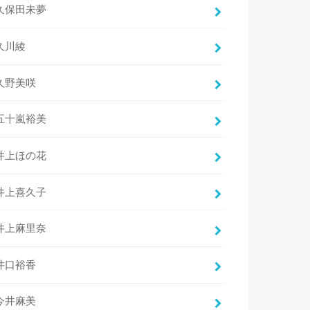
久保田未夢
久川綾
久野美咲
五十嵐裕美
井上ほの花
井上喜久子
井上麻里奈
井口裕香
今井麻美