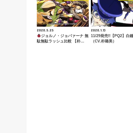
2020.5.25
2020.1.13
ジョルノ・ジョバァーナ 無
11/29発売!!【PQ2】白
駄無駄ラッシュ比較 【朴…
（CV.朴璐美）