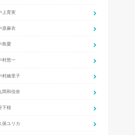
中上育実
中原麻衣
中島愛
中村悠一
中村繪里子
丸岡和佳奈
丹下桜
久保ユリカ