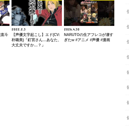
2022.2.3
2026.4.30
鐘直斗
【声優文字起こし】エド(CV:
NARUTOの生アフレコが凄す
朴璐美)「釘宮さん…あなた、
ぎたw #アニメ #声優 #漫画
大丈夫ですか…？」