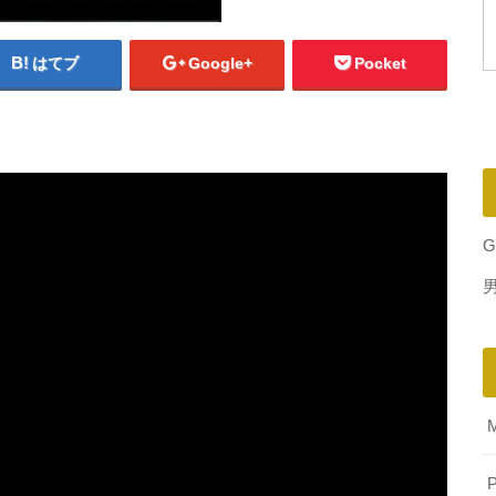
はてブ
Google+
Pocket
G
P