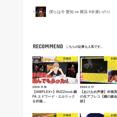
僕らは今 愛知 vs 横浜 #水瀬いのり
RECOMMEND
こちらの記事も人気です。
朴璐美
朴璐
2020.11.18
2020.2.17
【ANIPLEX+】BUZZmod.鋼
【あけおめ声優】朴璐
FA エドワード・エルリック
の生アフレコ【鋼の錬
を朴璐…
師】
朴璐美
朴璐