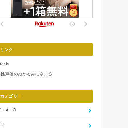
リンク
oods
男性声優のぬかるみに嵌まる
カテゴリー
M・A・O
ile