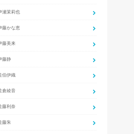
伊瀬茉莉也
伊藤かな恵
伊藤美来
伊藤静
佐伯伊織
佐倉綾音
佐藤利奈
佐藤朱