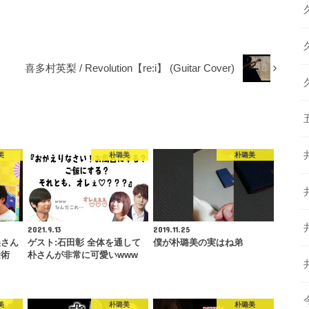
喜多村英梨 / Revolution【re:i】 (Guitar Cover)
美
朴璐美
朴璐美
2021.9.13
2019.11.25
美さん
ゲスト:石田彰 全体を通して
僕が朴璐美の実はね弟
金術
朴さんが非常に可愛いwww
美
朴璐美
朴璐美