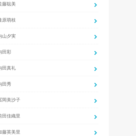
佐藤聡美
佳原萌枝
内山夕実
内田彩
内田真礼
内田秀
冨岡美沙子
前田佳織里
加藤英美里