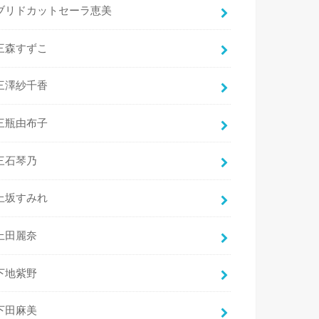
ブリドカットセーラ恵美
三森すずこ
三澤紗千香
三瓶由布子
三石琴乃
上坂すみれ
上田麗奈
下地紫野
下田麻美