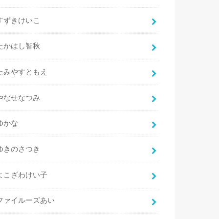
すずきけいこ
たかはし智秋
たみやすともえ
やなせなつみ
ゆかな
ゆきのさつき
よこざわけい子
ファイルーズあい