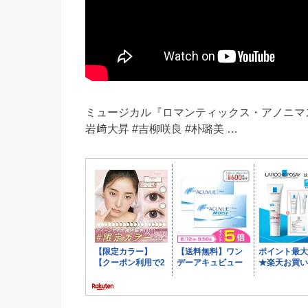
ミュージカル『ロマンティックス・アノニマス』 2026
岩﨑大昇 #吉柳咲良 #朴璐美 …