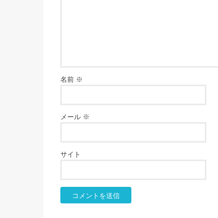
名前
※
メール
※
サイト